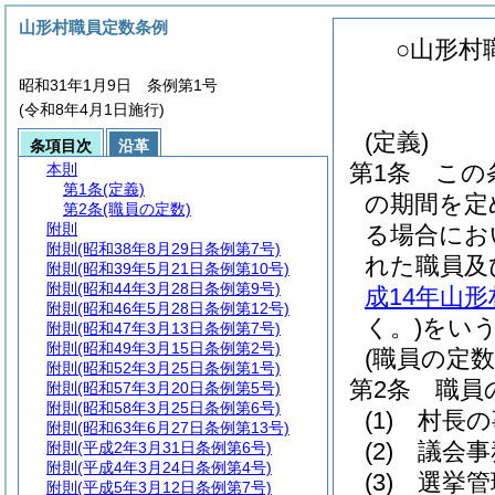
山形村職員定数条例
○山形村
昭和31年1月9日 条例第1号
(令和8年4月1日施行)
(定義)
条項目次
沿革
第1条
この
本則
第1条
(定義)
の期間を定
第2条
(職員の定数)
附則
る場合にお
附則
(昭和38年8月29日条例第7号)
れた職員及
附則
(昭和39年5月21日条例第10号)
附則
(昭和44年3月28日条例第9号)
成14年山形
附則
(昭和46年5月28日条例第12号)
く。)
をい
附則
(昭和47年3月13日条例第7号)
附則
(昭和49年3月15日条例第2号)
(職員の定数
附則
(昭和52年3月25日条例第1号)
第2条
職員
附則
(昭和57年3月20日条例第5号)
附則
(昭和58年3月25日条例第6号)
(1)
村長の
附則
(昭和63年6月27日条例第13号)
(2)
議会事
附則
(平成2年3月31日条例第6号)
附則
(平成4年3月24日条例第4号)
(3)
選挙管
附則
(平成5年3月12日条例第7号)