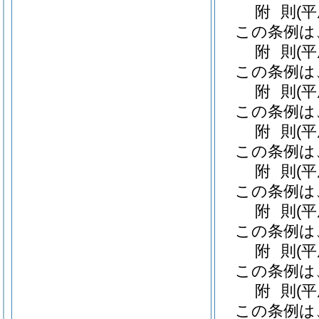
附
則
(
この条例は
附
則
(
この条例は
附
則
(
この条例は
附
則
(
この条例は
附
則
(
この条例は
附
則
(
この条例は
附
則
(
この条例は
附
則
(
この条例は