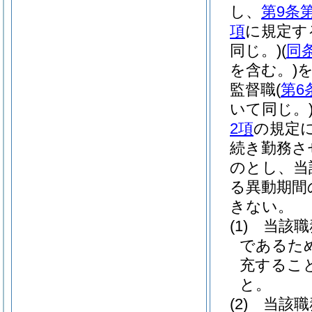
し、
第9条
項
に規定す
同じ。)
(
同
を含む。)
監督職
(
第6
いて同じ。
2項
の規定
続き勤務さ
のとし、当
る異動期間
きない。
(1)
当該職
であるた
充するこ
と。
(2)
当該職