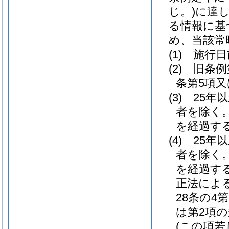
じ。)
に達
る情報に基
め、当該常
(1)
施行日
(2)
旧条例
条第5項
(3)
25年
者を除く。
を経過す
(4)
25年
者を除く。
を経過す
正法によ
28条の4
は第2項
(この項若