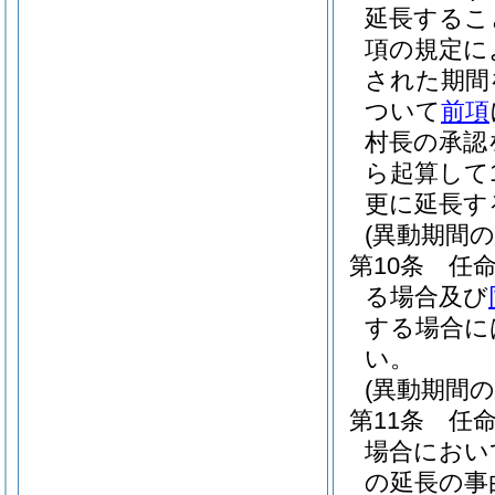
延長するこ
項の規定に
された期間
ついて
前項
村長の承認
ら起算して
更に延長す
(異動期間
第10条
任
る場合及び
する場合に
い。
(異動期間
第11条
任
場合におい
の延長の事