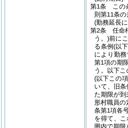
第1条
この
則第11条
(勤務延長
第2条
任命
う。)
前に
る条例
(以
により勤務
第1項の期
う。以下こ
(以下この
いて、旧条
た期限が到
形村職員の
条第1項各
を得て、こ
囲内で期限