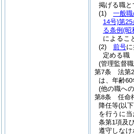
掲げる職と
(1)
一般職
14号)
第2
る条例
(昭
によるこ
(2)
前号
に
定める職
(管理監督
第7条
法第
は、年齢6
(他の職へ
第8条
任命
降任等
(以
を行うに当た
条第1項及
遵守しなけ