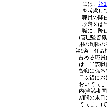
には、
第
を考慮し
職員の降
段階又は
職に、降
(管理監督
用の制限の
第9条
任命
占める職員
は、当該職
督職に係る
日以後にお
おいて同じ
内
(当該期
期間の末日
て同じ。)