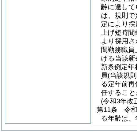
齢に達して
は、規則で
定により採
上げ短時間
より採用さ
間勤務職員
ける当該新
新条例定年
員
(当該規
る定年前再
任すること
(令和3年
第11条
令和
る年齢は、