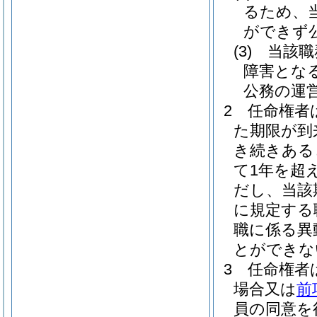
るため、
ができず
(3)
当該職
障害とな
公務の運
2
任命権者
た期限が到
き続きある
て1年を超
だし、当該
に規定する
職に係る異
とができな
3
任命権者
場合又は
前
員の同意を