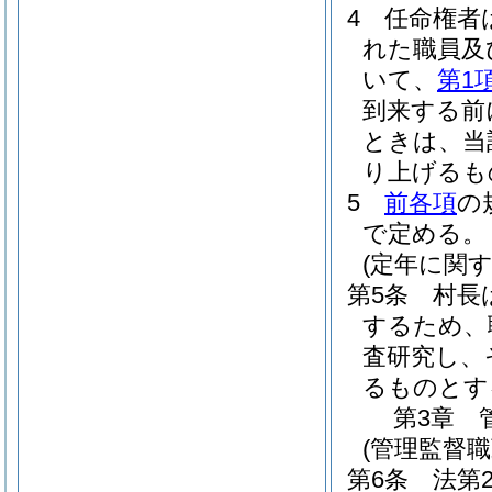
4
任命権者
れた職員及
いて、
第1
到来する前
ときは、当
り上げるも
5
前各項
の
で定める。
(定年に関
第5条
村長
するため、
査研究し、
るものとす
第3章
(管理監督
第6条
法第