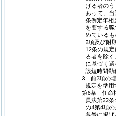
げる者のう
あって、当
条例定年相
を要する職
めているも
2項及び附
12条の規
る者を除く
に基づく選
該短時間勤
3
前2項の
規定を準用
第6条
任命
員法第22
の4第4項
各号に掲げ