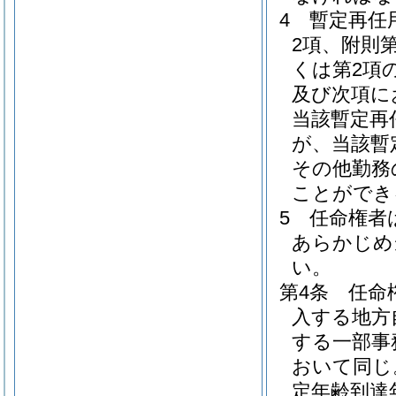
4
暫定再任
2項、附則
くは第2項
及び次項に
当該暫定再
が、当該暫
その他勤務
ことができ
5
任命権者
あらかじめ
い。
第4条
任命
入する地方
する一部事
おいて同じ
定年齢到達