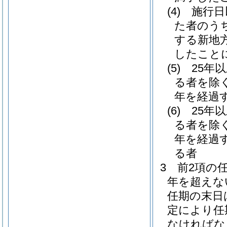
(4)
施行日
た者のう
する新地
したこと
(5)
25年
る者を除く
年を経過
(6)
25年
る者を除く
年を経過
る者
3
前2項の
年を超えな
任期の末日
定により任
なければな