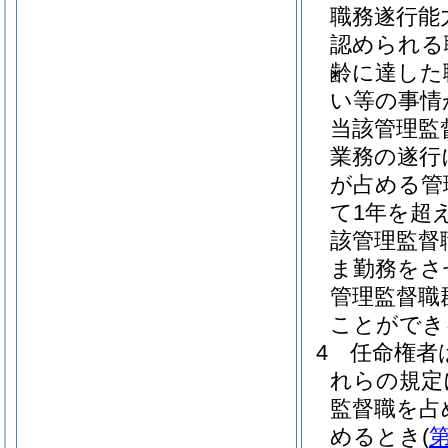
職務遂行能
認められる
齢に達した
い等の事情
当該管理監
業務の遂行
が占める管
て1年を超
該管理監督
ま勤務をさ
管理監督職
ことができ
4
任命権者
れらの規定
監督職を占
めるとき
(
第