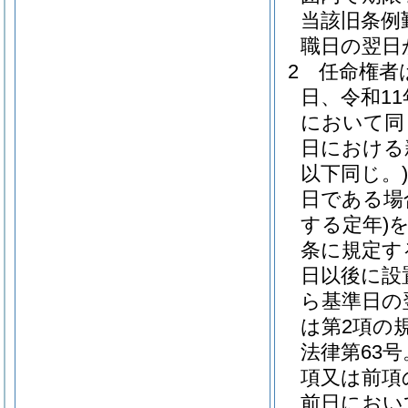
当該旧条例
職日の翌日
2
任命権者
日、令和11
において同
日における
以下同じ。)
日である場
する定年)
条に規定す
日以後に設
ら基準日の
は第2項の
法律第63
項又は前項
前日におい