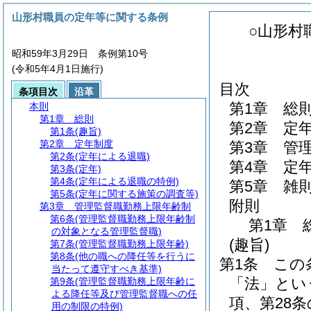
山形村職員の定年等に関する条例
○山形村
昭和59年3月29日 条例第10号
(令和5年4月1日施行)
目次
条項目次
沿革
第1章
総
本則
第1章
総則
第2章
定
第1条
(趣旨)
第2章
定年制度
第3章
管
第2条
(定年による退職)
第4章
定
第3条
(定年)
第4条
(定年による退職の特例)
第5章
雑
第5条
(定年に関する施策の調査等)
附則
第3章
管理監督職勤務上限年齢制
第6条
(管理監督職勤務上限年齢制
第1章
の対象となる管理監督職)
(趣旨)
第7条
(管理監督職勤務上限年齢)
第8条
(他の職への降任等を行うに
第1条
この
当たって遵守すべき基準)
「法」とい
第9条
(管理監督職勤務上限年齢に
よる降任等及び管理監督職への任
項、第28条
用の制限の特例)