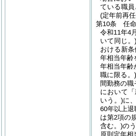
ている職員
(定年前再
第10条
任
令和11年
いて同じ。
おける新条
年相当年齢
年相当年齢
職に限る。
間勤務の職
において「
いう。)
に
60年以上
は第2項の
含む。)
の
原則定年相