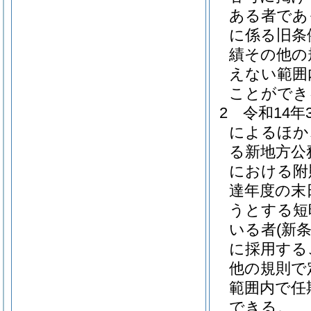
ある者であ
に係る旧条
績その他の
えない範囲
ことができ
2
令和14
によるほか
る新地方公
における附
達年度の末
うとする短
いる者
(新
に採用する
他の規則で
範囲内で任
できる。