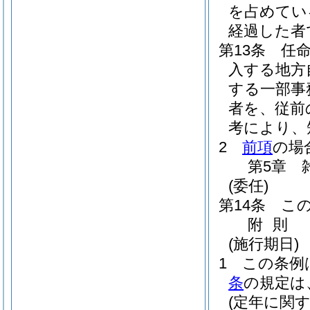
を占めてい
経過した者
第13条
任
入する地方
する一部事
者を、従前
考により、
2
前項
の場
第5章
(委任)
第14条
こ
附
則
(施行期日)
1
この条例
条
の規定は
(定年に関