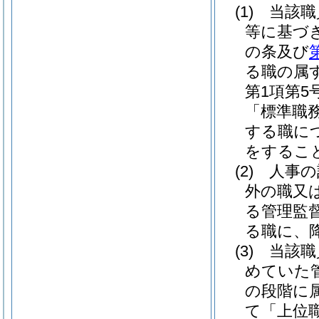
(1)
当該職
等に基づ
の条及び
る職の属
第1項第
「標準職
する職に
をするこ
(2)
人事の
外の職又
る管理監
る職に、
(3)
当該職
めていた
の段階に
て「上位