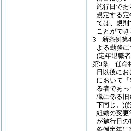
施行日であ
規定する定
ては、規則
ことができ
3
新条例第
よる勤務に
(定年退職
第3条
任命
日以後にお
において「
る者であっ
職に係る旧
下同じ。)
(
組織の変更
が施行日の
条例定年に