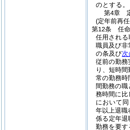
のとする。
第4章
(定年前再
第12条
任
任用される
職員及び非
の条及び
次
従前の勤務
り、短時間
常の勤務時
間勤務の職
務時間に比
において同
年以上退職
係る定年退
勤務を要す