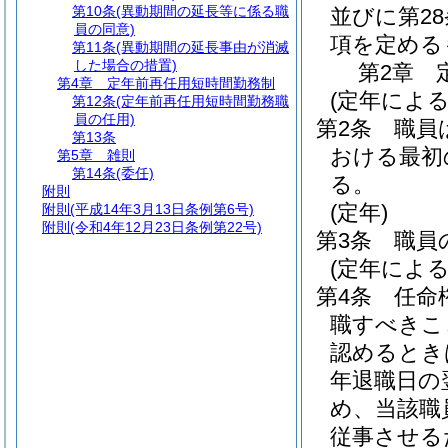
第10条
(異動期間の延長等に係る職
並びに第2
員の同意)
項を定める
第11条
(異動期間の延長事由が消滅
した場合の措置)
第2章
第4章
定年前再任用短時間勤務制
(定年による
第12条
(定年前再任用短時間勤務職
員の任用)
第2条
職員
第13条
おける最初の
第5章
雑則
第14条
(委任)
る。
附則
(定年)
附則
(平成14年3月13日条例第6号)
附則
(令和4年12月23日条例第22号)
第3条
職員
(定年によ
第4条
任命
職すべきこ
認めるとき
年退職日の
め、当該職
従事させる