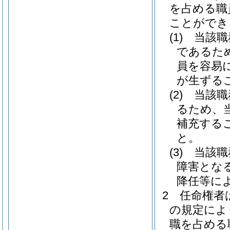
を占める職
ことができ
(1)
当該職
であるた
員を容易
が生ずる
(2)
当該職
るため、
補充する
と。
(3)
当該職
障害とな
降任等に
2
任命権者
の規定によ
職を占める