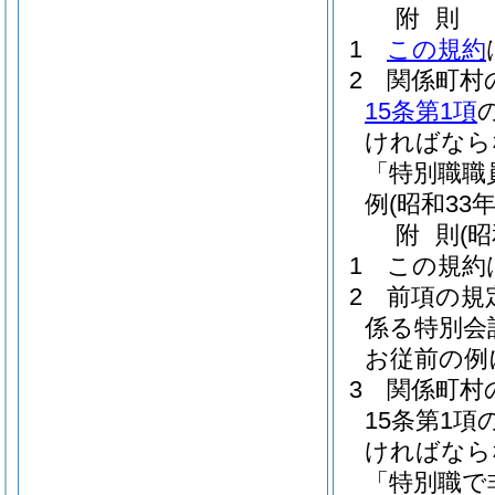
附
則
1
この規約
2
関係町村
15条第1項
ければなら
「特別職職
例
(昭和33
附
則
(
1
この規約
2
前項の規
係る特別会
お従前の例
3
関係町村
15条第1
ければなら
「特別職で