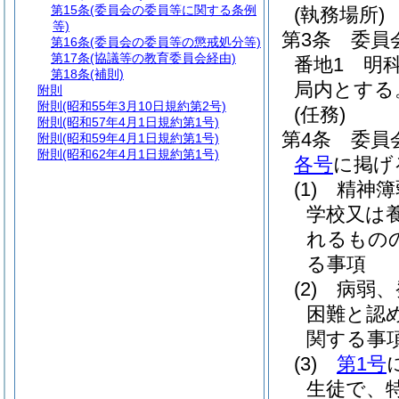
第15条
(委員会の委員等に関する条例
(執務場所)
等)
第3条
委員
第16条
(委員会の委員等の懲戒処分等)
第17条
(協議等の教育委員会経由)
番地1 明
第18条
(補則)
局内とする
附則
附則
(昭和55年3月10日規約第2号)
(任務)
附則
(昭和57年4月1日規約第1号)
第4条
委員
附則
(昭和59年4月1日規約第1号)
附則
(昭和62年4月1日規約第1号)
各号
に掲げ
(1)
精神簿
学校又は
れるもの
る事項
(2)
病弱、
困難と認
関する事
(3)
第1号
生徒で、