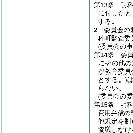
第13条
明
に付したと
する。
2
委員会の
科町監査委
(委員会の
第14条
委
にその他の
が教育委員
とする。)
らない。
(委員会の
第15条
明
費用弁償の
他規定を制
協議しなけ