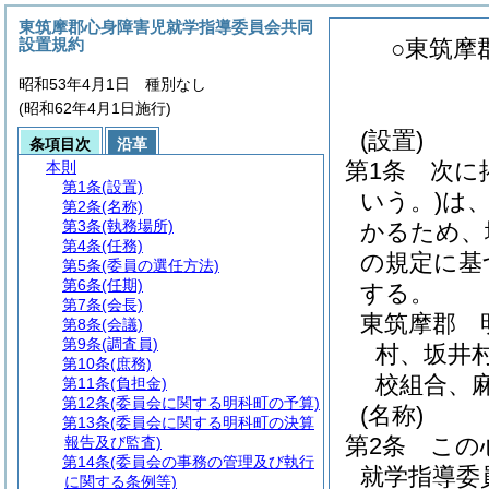
東筑摩郡心身障害児就学指導委員会共同
設置規約
○東筑摩
昭和53年4月1日 種別なし
(昭和62年4月1日施行)
(設置)
条項目次
沿革
第1条
次に
本則
第1条
(設置)
いう。)
は
第2条
(名称)
第3条
(執務場所)
かるため、
第4条
(任務)
の規定に基
第5条
(委員の選任方法)
第6条
(任期)
する。
第7条
(会長)
東筑摩郡 
第8条
(会議)
第9条
(調査員)
村、坂井
第10条
(庶務)
校組合、
第11条
(負担金)
第12条
(委員会に関する明科町の予算)
(名称)
第13条
(委員会に関する明科町の決算
第2条
この
報告及び監査)
第14条
(委員会の事務の管理及び執行
就学指導委
に関する条例等)