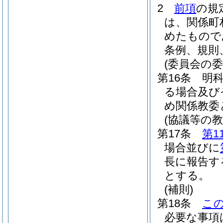
2
前項
の規
は、関係町
めたもので
条例、規則
(委員会の
第16条
明
る場合及び
め関係教委
(協議等の
第17条
第1
場合並びに
長に報告す
とする。
(補則)
第18条
こ
必要な事項