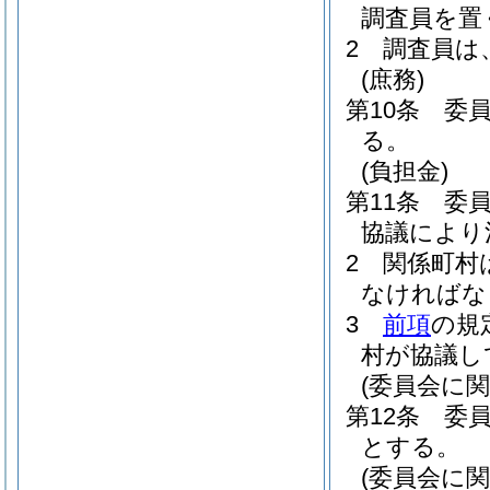
調査員を置
2
調査員は
(庶務)
第10条
委
る。
(負担金)
第11条
委
協議により
2
関係町村
なければな
3
前項
の規
村が協議し
(委員会に
第12条
委
とする。
(委員会に