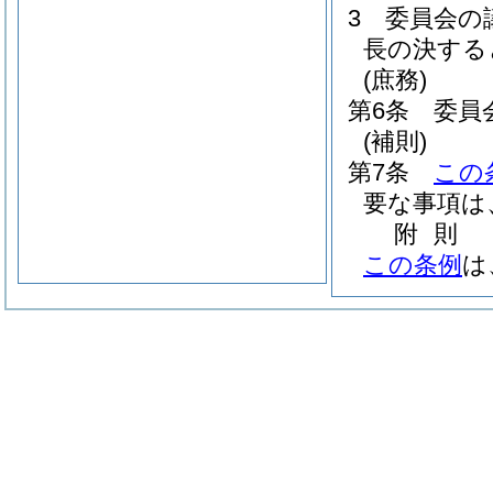
3
委員会の
長の決する
(庶務)
第6条
委員
(補則)
第7条
この
要な事項は
附
則
この条例
は