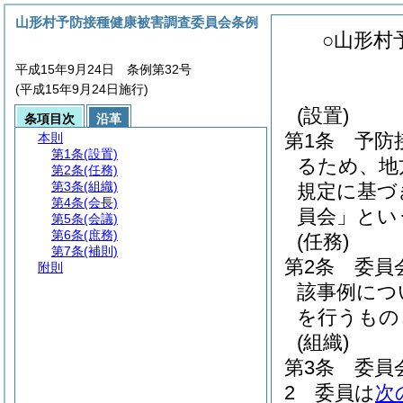
山形村予防接種健康被害調査委員会条例
○山形村
平成15年9月24日 条例第32号
(平成15年9月24日施行)
(設置)
条項目次
沿革
第1条
予防
本則
第1条
(設置)
るため、地
第2条
(任務)
第3条
(組織)
規定に基づ
第4条
(会長)
員会」とい
第5条
(会議)
第6条
(庶務)
(任務)
第7条
(補則)
第2条
委員
附則
該事例につ
を行うもの
(組織)
第3条
委員
2
委員は
次