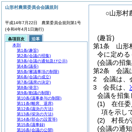
山形村農業委員会会議規則
○山形村
平成14年7月22日 農業委員会規則第1号
(令和4年4月1日施行)
(趣旨)
条項目次
沿革
第1条
山形
本則
第1条
(趣旨)
令に定める
第2条
(会議の招集)
第3条
(会議の通知及び公示)
(会議の招集
第4条
(議長)
第2条
会議
第5条
(審議事項の制限)
第6条
(会議の成立)
2
会議は、
第7条
(議席の決定)
3
会長は、
第8条
(発言)
第9条
(動議の制限)
会議を招集
第10条
(議事参与の制限)
(1)
在任委
第11条
(離席、退席)
第12条
(議決の方法)
項を示し
第13条
(採決の方法)
(2)
村長が
第14条
(部会の設置等)
第15条
(議事録)
(会議の通知
第16条
(会議の公開)