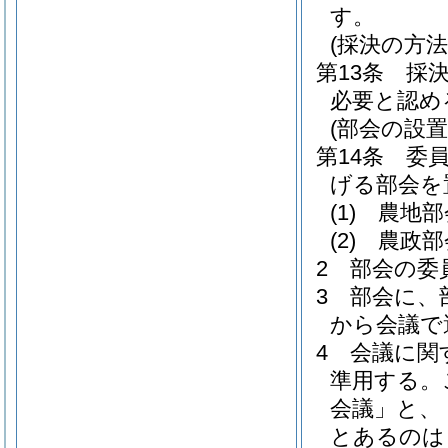
す。
(採決の方法
第13条
採
必要と認め
(部会の設置
第14条
委
げる部会を
(1)
農地部
(2)
農政部
2
部会の委
3
部会に、
から会議で
4
会議に関
準用する。
会議」と、
とあるのは