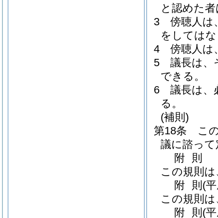
と認めた者
3
傍聴人は
をしてはな
4
傍聴人は
5
議長は、
できる。
6
議長は、
る。
(補則)
第18条
こ
議に諮って
附
則
この規則は
附
則
(
この規則は
附
則
(