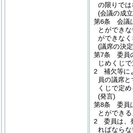
の限りでは
(会議の成立
第6条
会議
とができな
ができなく
(議席の決定
第7条
委員
じめくじで
2
補欠等に
員の議席と
くじで定め
(発言)
第8条
委員
とができる
2
委員は、
ればならな