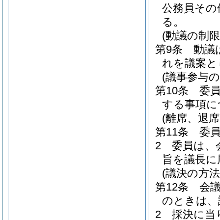
公務員その
る。
(動議の制限
第9条
動議
れを議案と
(議事参与の
第10条
委
する事項に
(離席、退席
第11条
委
2
委員は、
旨を議長に
(議決の方法
第12条
会
のときは、
2
採決に当