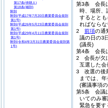
第17条
(傍聴人)
第3条
会長
第18条
(補則)
時、場所、
附則
附則
(平成17年7月20日農業委員会規則
するととも
第1号)
ればならな
附則
(平成26年5月23日農業委員会規則
第1号)
2
前項
の通
附則
(平成29年4月11日農業委員会規則
議の日の3
第1号)
附則
(令和4年3月31日農業委員会規則第
(議長)
1号)
第4条
会長
2
会長が欠
互選した会
3
改選の後
までは、年
(審議事項の
第5条
会議
いてのみ審
緊急を要す