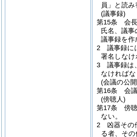
員」と読み
(議事録)
第15条
会
氏名、議事
議事録を作
2
議事録に
署名しなけ
3
議事録は
なければな
(会議の公開
第16条
会
(傍聴人)
第17条
傍
ない。
2
凶器その
る者、その