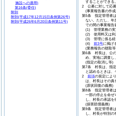
することができる
施設への適用)
2
公募に対して応
第16条
(委任)
(事業報告書の作成
附則
第5条
指定管理者
附則
(平成17年12月15日条例第26号)
ない。
ただし、年
附則
(平成26年6月20日条例第11号)
での間の事業報告
(1)
管理業務の実
(2)
使用料又は利
(3)
管理に係る経
(4)
前3号
に掲げ
(業務報告の聴取等
第6条
村長は、公
め、実地に調査し
(指定の取消し等)
第7条
村長は、指
と認めるときは、
2
前項
の規定によ
は、村長はその責
(原状回復の義務)
第8条
指定管理者
一部の停止を命ぜ
し、村長の承認を
(損害賠償義務)
第9条
指定管理者
し、村長が特別の