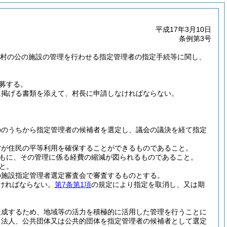
平成17年3月10日
条例第3号
、本村の公の施設の管理を行わせる指定管理者の指定手続等に関し、
募する。
に掲げる書類を添えて、村長に申請しなければならない。
ののうちから指定管理者の候補者を選定し、議会の議決を経て指定
営が住民の平等利用を確保することができるものであること。
もに、その管理に係る経費の縮減が図られるものであること。
と。
の施設指定管理者選定審査会で審査するものとする。
ければならない。
第7条第1項
の規定により指定を取消し、又は期
達成するため、地域等の活力を積極的に活用した管理を行うことに
、法人、公共団体又は公共的団体を指定管理者の候補者として選定