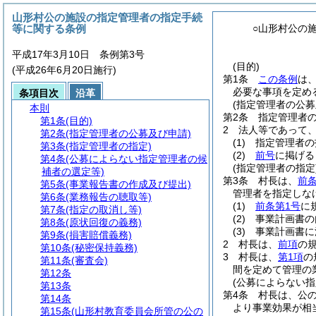
山形村公の施設の指定管理者の指定手続
等に関する条例
○山形村公の
平成17年3月10日 条例第3号
(目的)
(平成26年6月20日施行)
第1条
この条例
は
必要な事項を定め
条項目次
沿革
(指定管理者の公募
本則
第2条
指定管理者
第1条
(目的)
2
法人等であって
第2条
(指定管理者の公募及び申請)
(1)
指定管理者の
第3条
(指定管理者の指定)
(2)
前号
に掲げる
第4条
(公募によらない指定管理者の候
(指定管理者の指定
補者の選定等)
第3条
村長は、
前
第5条
(事業報告書の作成及び提出)
管理者を指定しな
第6条
(業務報告の聴取等)
(1)
前条第1号
に
第7条
(指定の取消し等)
(2)
事業計画書の
第8条
(原状回復の義務)
(3)
事業計画書に
第9条
(損害賠償義務)
2
村長は、
前項
の
第10条
(秘密保持義務)
3
村長は、
第1項
の
第11条
(審査会)
間を定めて管理の
第12条
(公募によらない
第13条
第4条
村長は、公
第14条
より事業効果が相
第15条
(山形村教育委員会所管の公の