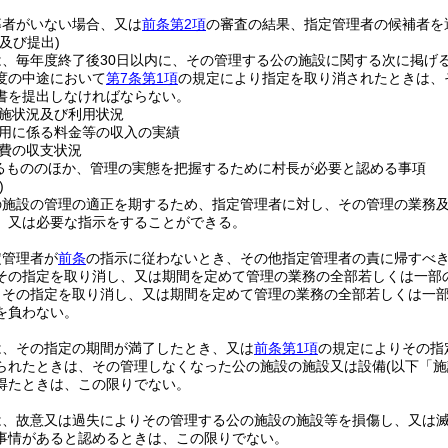
。
募者がいない場合、又は
前条第2項
の審査の結果、指定管理者の候補者を
及び提出)
は、毎年度終了後30日以内に、その管理する公の施設に関する次に掲げ
度の中途において
第7条第1項
の規定により指定を取り消されたときは、
書を提出しなければならない。
施状況及び利用状況
用に係る料金等の収入の実績
費の収支状況
るもののほか、管理の実態を把握するために村長が必要と認める事項
)
の施設の管理の適正を期するため、指定管理者に対し、その管理の業務
、又は必要な指示をすることができる。
定管理者が
前条
の指示に従わないとき、その他指定管理者の責に帰すべ
その指定を取り消し、又は期間を定めて管理の業務の全部若しくは一部
りその指定を取り消し、又は期間を定めて管理の業務の全部若しくは一
を負わない。
は、その指定の期間が満了したとき、又は
前条第1項
の規定によりその指
られたときは、その管理しなくなった公の施設の施設又は設備
(以下「
得たときは、この限りでない。
は、故意又は過失によりその管理する公の施設の施設等を損傷し、又は
事情があると認めるときは、この限りでない。