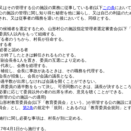
又はその管理する公の施設の業務に従事している者
(以下
この条
において
公の施設の管理に関し知り得た秘密を他に漏らし、又は自己の利益のた
され、又は従事者の職務を退いた後においても、同様とする。
の候補者を選定するため、山形村公の施設指定管理者選定審査会
(以下
委員5人以内をもって組織する。
げる者のうちから、村長が任命する。
する者
必要と認める者
査が終了したときは解任されるものとする。
び副会長各1人を置き、委員の互選により定める。
を代表し、会務を総理する。
を補佐し、会長に事故があるときは、その職務を代理する。
会長が招集し、会長が会議の議長となる。
の過半数が出席しなければ会議を開くことができない。
出席委員の過半数をもって決し、可否同数のときは、議長が決するとこ
必要に応じて委員以外の者の出席を求め、意見を聴くことができる。
会所管の公の施設への適用)
山形村教育委員会
(以下「教育委員会」という。)
が所管する公の施設に
員会」とし、
第2条
の規定中「規則」とあるのは「教育委員会規則」と
施行に関し必要な事項は、村長が別に定める。
17年4月1日から施行する。