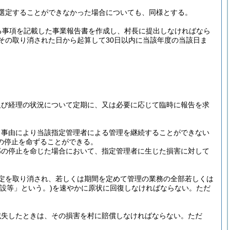
選定することができなかった場合についても、同様とする。
る事項を記載した事業報告書を作成し、村長に提出しなければなら
その取り消された日から起算して30日以内に当該年度の当該日ま
及び経理の状況について定期に、又は必要に応じて臨時に報告を求
き事由により当該指定管理者による管理を継続することができない
の停止を命ずることができる。
部の停止を命じた場合において、指定管理者に生じた損害に対して
定を取り消され、若しくは期間を定めて管理の業務の全部若しくは
施設等」という。)
を速やかに原状に回復しなければならない。
ただ
滅失したときは、その損害を村に賠償しなければならない。
ただ