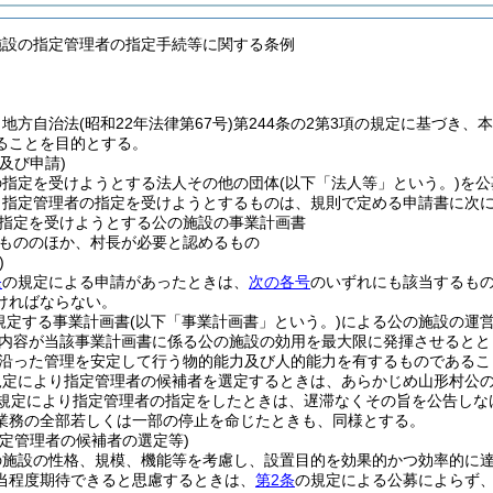
施設の指定管理者の指定手続等に関する条例
、地方自治法
(昭和22年法律第67号)
第244条の2第3項の規定に基づき
ることを目的とする。
及び申請)
の指定を受けようとする法人その他の団体
(以下「法人等」という。)
を公
、指定管理者の指定を受けようとするものは、規則で定める申請書に次
指定を受けようとする公の施設の事業計画書
もののほか、村長が必要と認めるもの
)
条
の規定による申請があったときは、
次の各号
のいずれにも該当するも
ければならない。
規定する事業計画書
(以下「事業計画書」という。)
による公の施設の運
内容が当該事業計画書に係る公の施設の効用を最大限に発揮させるとと
沿った管理を安定して行う物的能力及び人的能力を有するものであるこ
規定により指定管理者の候補者を選定するときは、あらかじめ山形村公
規定により指定管理者の指定をしたときは、遅滞なくその旨を公告しな
業務の全部若しくは一部の停止を命じたときも、同様とする。
指定管理者の候補者の選定等)
の施設の性格、規模、機能等を考慮し、設置目的を効果的かつ効率的に
当程度期待できると思慮するときは、
第2条
の規定による公募によらず