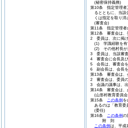
(秘密保持義務)
第10条
指定管理者
るとともに、当該
くは指定を取り消
(審査会)
第11条
指定管理者
第12条
審査会は、
2
委員は、次に掲
(1)
学識経験を有
(2)
その他村長が
3
委員は、当該審
4
審査会に会長及
5
会長は、審査会
6
副会長は、会長
第13条
審査会は、
2
審査会は、委員
3
会議の議事は、
第14条
審査会は、
(山形村教育委員
第15条
この条例
を
あるのは「教育委
(委任)
第16条
この条例
の
附
則
この条例
は、平成