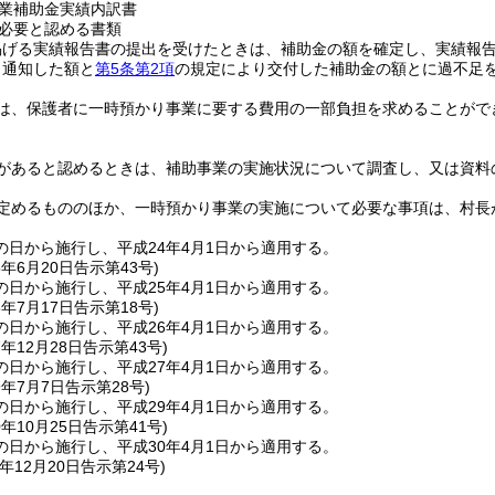
業補助金実績内訳書
必要と認める書類
掲げる実績報告書の提出を受けたときは、補助金の額を確定し、実績報
り通知した額と
第5条第2項
の規定により交付した補助金の額とに過不足
は、保護者に一時預かり事業に要する費用の一部負担を求めることがで
があると認めるときは、補助事業の実施状況について調査し、又は資料
定めるもののほか、一時預かり事業の実施について必要な事項は、村長
の日から施行し、平成24年4月1日から適用する。
5年6月20日
告示第43号)
の日から施行し、平成25年4月1日から適用する。
6年7月17日
告示第18号)
の日から施行し、平成26年4月1日から適用する。
7年12月28日
告示第43号)
の日から施行し、平成27年4月1日から適用する。
9年7月7日
告示第28号)
の日から施行し、平成29年4月1日から適用する。
0年10月25日
告示第41号)
の日から施行し、平成30年4月1日から適用する。
年12月20日
告示第24号)