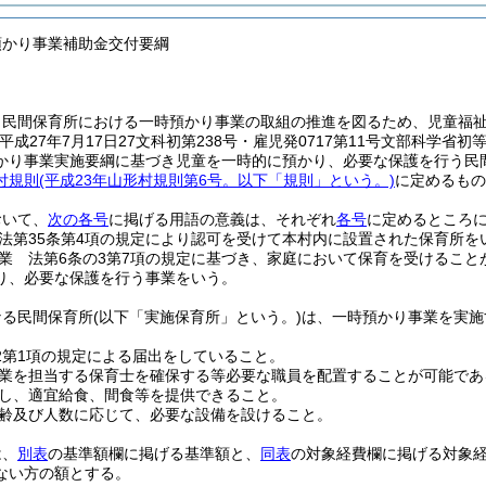
預かり事業補助金交付要綱
、民間保育所における一時預かり事業の取組の推進を図るため、児童福
(平成27年7月17日27文科初第238号・雇児発0717第11号文部科
かり事業実施要綱に基づき児童を一時的に預かり、必要な保護を行う民
付規則
(平成23年山形村規則第6号。以下「規則」という。)
に定めるもの
おいて、
次の各号
に掲げる用語の意義は、それぞれ
各号
に定めるところ
法第35条第4項の規定により認可を受けて本村内に設置された保育所を
業 法第6条の3第7項の規定に基づき、家庭において保育を受けること
り、必要な保護を行う事業をいう。
なる民間保育所
(以下「実施保育所」という。)
は、一時預かり事業を実施
12第1項の規定による届出をしていること。
業を担当する保育士を確保する等必要な職員を配置することが可能であ
し、適宜給食、間食等を提供できること。
齢及び人数に応じて、必要な設備を設けること。
は、
別表
の基準額欄に掲げる基準額と、
同表
の対象経費欄に掲げる対象
ない方の額とする。