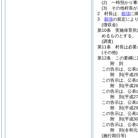
(2)
一時預かり事
(3)
その他村長が
2
村長は、
前項
に
3
前項
の規定によ
(徴収金)
第10条
実施保育所
めるものとする。
(調査)
第11条
村長は必要
(その他)
第12条
この要綱に
附
則
この告示は、公表
附
則
(平成2
この告示は、公表
附
則
(平成2
この告示は、公表
附
則
(平成2
この告示は、公表
附
則
(平成2
この告示は、公表
附
則
(平成3
この告示は、公表
附
則
(令和元
(施行期日等)