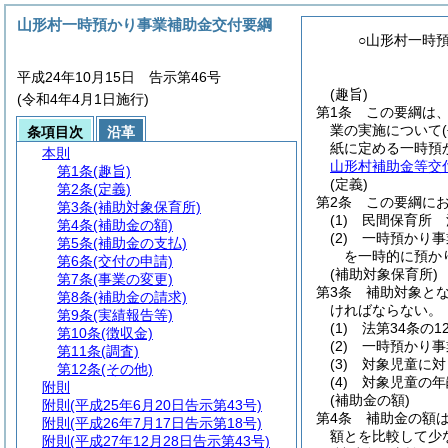
山形村一時預かり事業補助金交付要綱
○山形村一時
平成24年10月15日 告示第46号
(趣旨)
(令和4年4月1日施行)
第1条
この要綱は
業の実施について
条項目次
沿革
紙に定める一時預
本則
山形村補助金等交
第1条
(趣旨)
(定義)
第2条
(定義)
第2条
この要綱に
第3条
(補助対象保育所)
(1)
民間保育所 
第4条
(補助金の額)
(2)
一時預かり事
第5条
(補助金の支払)
を一時的に預か
第6条
(交付の申請)
(補助対象保育所)
第7条
(事業の変更)
第3条
補助対象と
第8条
(補助金の請求)
ければならない。
第9条
(実績報告等)
(1)
法第34条の
第10条
(徴収金)
(2)
一時預かり事
第11条
(調査)
(3)
対象児童に対
第12条
(その他)
(4)
対象児童の年
附則
(補助金の額)
附則
(平成25年6月20日告示第43号)
第4条
補助金の額
附則
(平成26年7月17日告示第18号)
額とを比較して少
附則
(平成27年12月28日告示第43号)