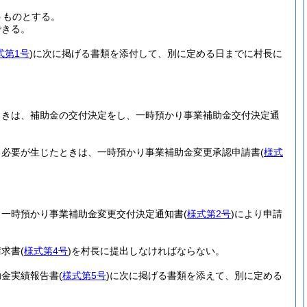
うものとする。
できる。
式第1号
)
に次に掲げる書類を添付して、別に定める日までに村長に
ときは、補助金の交付決定をし、一時預かり事業補助金交付決定通
る必要が生じたときは、一時預かり事業補助金変更承認申請書
(
様式
、一時預かり事業補助金変更交付決定通知書
(
様式第2号
)
により申請
請求書
(
様式第4号
)
を村長に提出しなければならない。
助金実績報告書
(
様式第5号
)
に次に掲げる書類を添えて、別に定める