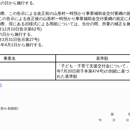
表の日から施行する。
の際、この告示による改正前の山形村一時預かり事業補助金交付要綱の
この告示による改正後の山形村一時預かり事業補助金交付要綱の規定に
の際、現にある旧様式による用紙については、当分の間、所要の補正を
年12月10日
告示第62号)
の日から施行する。
年3月31日
告示第27号)
4年4月1日から施行する。
事業名
基準額
「子ども・子育て支援交付金について」
年7月20日府子本第474号)
の別紙に基づ
れた基準額
)