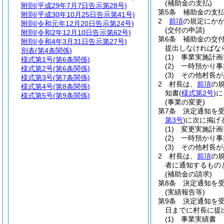
(補助金の支払)
附則
(平成29年7月7日告示第28号)
第5条
補助金の支
附則
(平成30年10月25日告示第41号)
2
前項
の規定にか
附則
(令和元年12月20日告示第24号)
(交付の申請)
附則
(令和2年12月10日告示第62号)
第6条
補助金の交
附則
(令和4年3月31日告示第27号)
提出しなければな
別表
(第4条関係)
(1)
事業実施計画
様式第1号
(第6条関係)
(2)
一時預かり事
様式第2号
(第6条関係)
(3)
その他村長が
様式第3号
(第7条関係)
2
村長は、
前項
の
様式第4号
(第8条関係)
知書
(
様式第2号
)
に
様式第5号
(第9条関係)
(事業の変更)
第7条
決定通知を
第3号
)
に次に掲げ
(1)
変更実施計画
(2)
一時預かり事
(3)
その他村長が
2
村長は、
前項
の
者に通知するもの
(補助金の請求)
第8条
決定通知を
(実績報告等)
第9条
決定通知を
日までに村長に提
(1)
事業実績書