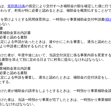
払は、
規則第15条
の規定により交付すべき補助金の額を確定した後に行
かわらず、村長が特に必要と認めるときは、補助金を概算払することが
付を受けようとする民間保育所は、一時預かり事業補助金交付申請書
(
様
らない。
書
業補助金算出内訳書
必要と認める書類
規定による申請があったときは、速やかにこれを審査し、適当と認めた
より申請者に通知するものとする。
受けた者が、年度中途において、当該交付決定に係る事業内容を変更す
る書類を添えて別に定める日までに村長に提出しなければならない。
書
業補助金算出内訳書
必要と認める書類
規定による申請を審査し、適当と認めたときは、補助金の交付決定をし
とする。
受けた者が補助金の請求をしようとするときは、一時預かり事業補助金
受けた者は、当該一時預かり事業が完了したときは、一時預かり事業補
出しなければならない。