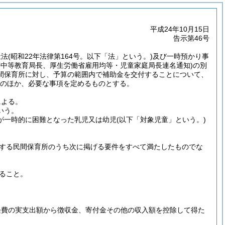
平成24年10月15日
告示第46号
祉法
(昭和22年法律第164号。以下「法」という。)
及び一時預かり事
学省初等中等教育局長、厚生労働省雇用均等・児童家庭局長連名通知)
の別
間保育所に対し、予算の範囲内で補助金を交付することについて、
のほか、必要な事項を定めるものとする。
による。
いう。
が一時的に困難となった乳児又は幼児
(以下「対象児童」という。)
する民間保育所のうち次に掲げる要件をすべて満たしたものでな
ること。
経費の実支出額から徴収金、寄付金その他の収入額を控除して得た