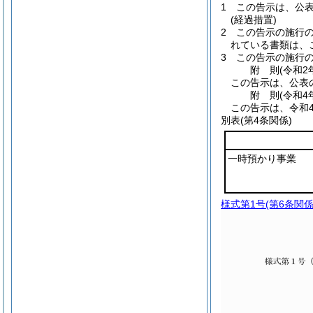
1
この告示は、公
(経過措置)
2
この告示の施行
れている書類は、
3
この告示の施行
附
則
(令和2
この告示は、公表
附
則
(令和4
この告示は、令和
別表
(第4条関係)
一時預かり事業
様式第1号
(第6条関係