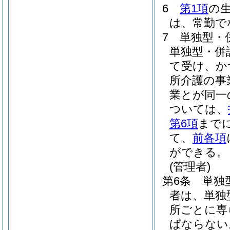
6
第1項
の
は、常勤で
7
単独型・
単独型・併
て受け、か
所介護の事
業とが同一
ついては、
第6項
まで
て、
前各項
ができる。
(管理者)
第6条
単独
者は、単独
所ごとに専
ばならない