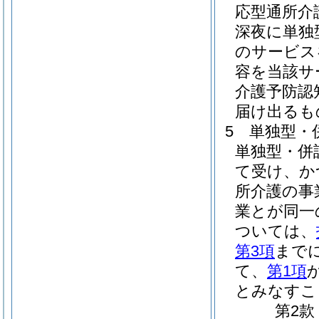
応型通所介
深夜に単独
のサービス
容を当該サ
介護予防認
届け出るも
5
単独型・
単独型・併
て受け、か
所介護の事
業とが同一
ついては、
第3項
まで
て、
第1項
とみなすこ
第2款