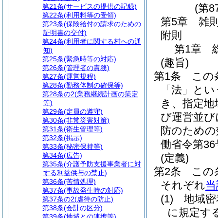
(第8
第21条
(サービスの提供の記録)
第22条
(利用料等の受領)
第5章
雑
第23条
(保険給付の請求のための
証明書の交付)
附則
第24条
(利用者に関する村への通
第1章
知)
第25条
(緊急時等の対応)
(趣旨)
第26条
(管理者の責務)
第1条
この
第27条
(運営規程)
第28条
(勤務体制の確保等)
「法」とい
第28条の2
(業務継続計画の策定
き、指定地
等)
第29条
(定員の遵守)
び運営並び
第30条
(非常災害対策)
防のための
第31条
(衛生管理等)
第32条
(掲示)
働省令第36
第33条
(秘密保持等)
第34条
(広告)
(定義)
第35条
(介護予防支援事業者に対
第2条
この
する利益供与の禁止)
第36条
(苦情処理)
それぞれ
当
第37条
(事故発生時の対応)
(1)
地域密
第37条の2
(虐待の防止)
第38条
(会計の区分)
に規定す
第39条
(地域との連携等)