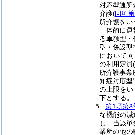
対応型通所
介護
(
同項第
所介護をい
一体的に運
る単独型・
型・併設型
において同
の利用定員
所介護事業
知症対応型
の上限をい
下とする。
5
第1項第3
な機能の減
し、当該単
業所の他の