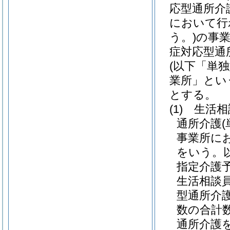
応型通所介
において行
う。)
の事
症対応型通
(以下「単
業所」とい
とする。
(1)
生活相
通所介護
事業所に
をいう。
指定介護
生活相談
型通所介
数の合計
通所介護