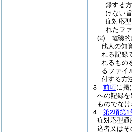
録する方
けない旨
症対応型
れたファ
(2)
電磁的
他人の知
れる記録
れるもの
るファイ
付する方
3
前項
に掲
への記録を
ものでなけ
4
第2項第1
症対応型通
込者又はそ