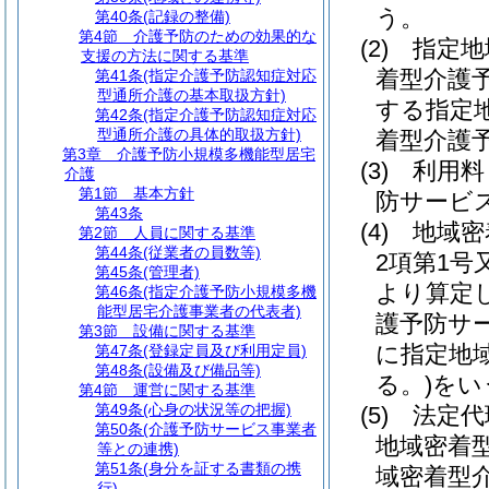
う。
第40条
(記録の整備)
第4節
介護予防のための効果的な
(2)
指定地
支援の方法に関する基準
着型介護
第41条
(指定介護予防認知症対応
型通所介護の基本取扱方針)
する指定
第42条
(指定介護予防認知症対応
型通所介護の具体的取扱方針)
着型介護
第3章
介護予防小規模多機能型居宅
(3)
利用料
介護
第1節
基本方針
防サービ
第43条
(4)
地域密
第2節
人員に関する基準
第44条
(従業者の員数等)
2項第1
第45条
(管理者)
より算定
第46条
(指定介護予防小規模多機
能型居宅介護事業者の代表者)
護予防サ
第3節
設備に関する基準
に指定地
第47条
(登録定員及び利用定員)
第48条
(設備及び備品等)
る。)
をい
第4節
運営に関する基準
第49条
(心身の状況等の把握)
(5)
法定代
第50条
(介護予防サービス事業者
地域密着
等との連携)
第51条
(身分を証する書類の携
域密着型
行)