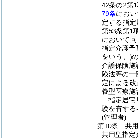
42条の2
79条
におい
定する指定
第53条第
において同
指定介護予
をいう。)
介護保険施
険法等の一
定による改
養型医療施
「指定居宅
験を有する
(管理者)
第10条
共
共用型指定