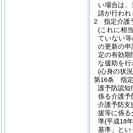
い場合は、
請が行われ
2
指定介護
(これに相
ていない等
の更新の申
定の有効期
な援助を行
(心身の状況
第16条
指
護予防認知
係る介護予
介護予防支
援等に係る
準
(平成1
基準」とい