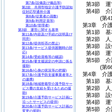
第7条
(設備及び備品等)
第3節
運
第2款
共用型指定介護予防認知
第4節
介
症対応型通所介護
第8条
(従業者の員数)
(第4
第9条
(利用定員等)
第3章
介
第10条
(管理者)
第3節
運営に関する基準
第1節
基
第11条
(内容及び手続の説明及び
第2節
人
同意)
第12条
(提供拒否の禁止)
第3節
設
第13条
(サービス提供困難時の対
第4節
運
応)
第14条
(受給資格等の確認)
第5節
介
第15条
(要支援認定の申請に係る
援助)
(第6
第16条
(心身の状況等の把握)
第4章
介
第17条
(介護予防支援事業者等と
の連携)
第1節
基
第18条
(地域密着型介護予防サー
第2節
人
ビス費の支給を受けるための援
助)
第3節
設
第19条
(介護予防サービス計画に
第4節
運
沿ったサービスの提供)
第20条
(介護予防サービス計画の
第5節
介
変更の援助)