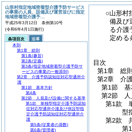
山形村指定地域密着型介護予防サービス
の事業の人員、設備及び運営並びに指定
○山形村
地域密着型介護予…
備及び
平成25年3月12日 条例第10号
る介護
(令和6年4月1日施行)
定める
条項目次
沿革
本則
第1章
総則
第1条
(趣旨)
第2条
(定義)
目次
第3条
(指定地域密着型介護予防サ
第1章
総
ービスの事業の一般原則)
第2章
介護予防認知症対応型通所介
第2章
介
護
第1節
基
第1節
基本方針
第4条
第2節
人
第2節
人員及び設備に関する基準
第1款
第1款
単独型指定介護予防認知
症対応型通所介護及び併設型指
型
定介護予防認知症対応型通所介
第2款
護
第5条
(従業者の員数)
第1
第6条
(管理者)