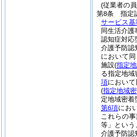
(従業者の員
第8条
指定
サービス基
同生活介護
認知症対応
介護予防認
において同
施設
(
指定地
る指定地域
項
において
(
指定地域密
定地域密着
第6項
にお
これらの事
等」という
介護予防認