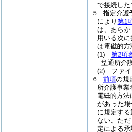
で接続した
5
指定介護
により
第1
は、あらか
用いる次に
は電磁的方
(1)
第2項
型通所介
(2)
ファイ
6
前項
の規
所介護事業
電磁的方法
があった場
に規定する
ない。
ただ
定による承