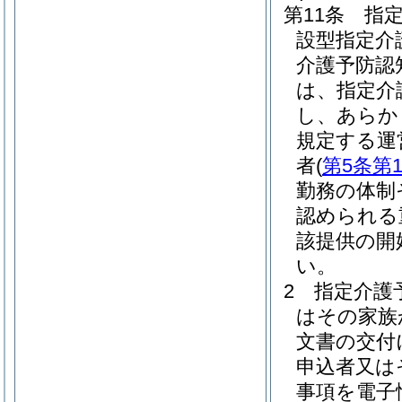
第11条
指
設型指定介
介護予防認
は、指定介
し、あらか
規定する運
者
(
第5条第
勤務の体制
認められる
該提供の開
い。
2
指定介護
はその家族
文書の交付
申込者又は
事項を電子