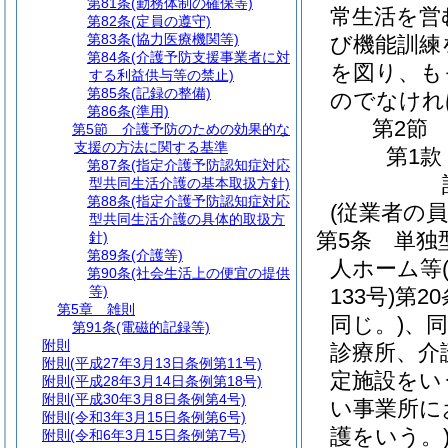
第81条
(勤務体制の確保等)
常生活を営
第82条
(定員の遵守)
第83条
(協力医療機関等)
び機能訓練
第84条
(介護予防支援事業者に対
を図り、も
する利益供与等の禁止)
第85条
(記録の整備)
のでなけれ
第86条
(準用)
第2節
第5節
介護予防のための効果的な
支援の方法に関する基準
第1款
第87条
(指定介護予防認知症対応
型共同生活介護の基本取扱方針)
第88条
(指定介護予防認知症対応
(従業者の員
型共同生活介護の具体的取扱方
第5条
単独
針)
第89条
(介護等)
人ホーム等
第90条
(社会生活上の便宜の提供
等)
133号)
第2
第5章
雑則
同じ。)
、同
第91条
(電磁的記録等)
附則
診療所、介
附則
(平成27年3月13日条例第11号)
定施設をい
附則
(平成28年3月14日条例第18号)
附則
(平成30年3月8日条例第4号)
い事業所に
附則
(令和3年3月15日条例第6号)
護をいう。
附則
(令和6年3月15日条例第7号)