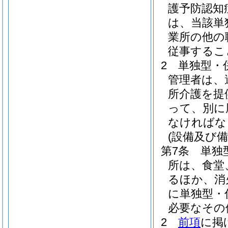
護予防認知
は、当該単
業所の他の
従事するこ
2
単独型・
管理者は、
所介護を提
って、別に
なければな
(設備及び備
第7条
単独
所は、食堂
るほか、消
に単独型・
必要なその
2
前項
に掲