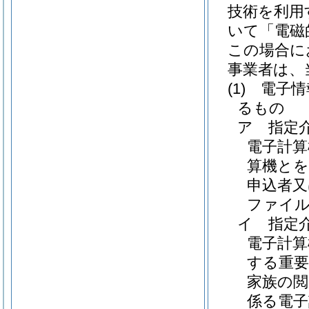
技術を利用
いて「電磁
この場合に
事業者は、
(1)
電子情
るもの
ア
指定
電子計算
算機とを
申込者又
ファイ
イ
指定
電子計
する重要
家族の閲
係る電子