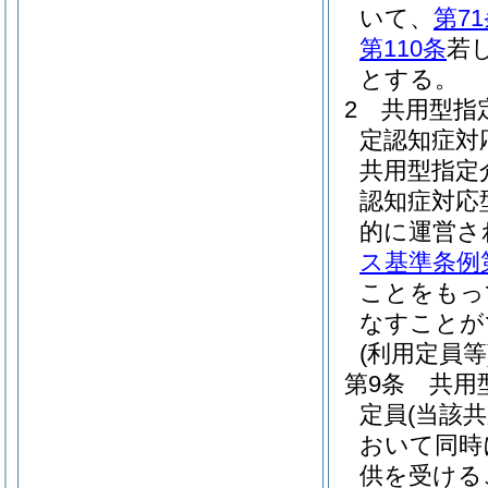
いて、
第7
第110条
若
とする。
2
共用型指
定認知症対
共用型指定
認知症対応
的に運営さ
ス基準条例第
ことをもっ
なすことが
(利用定員等
第9条
共用
定員
(当該
おいて同時
供を受ける