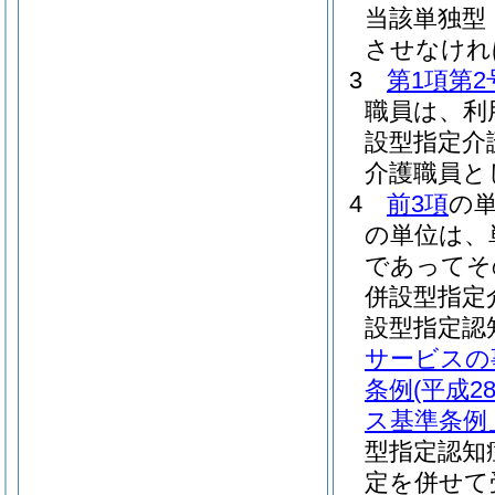
当該単独型
させなけれ
3
第1項第2
職員は、利
設型指定介
介護職員と
4
前3項
の
の単位は、
であってそ
併設型指定
設型指定認
サービスの
条例
(平成
ス基準条例
型指定認知
定を併せて