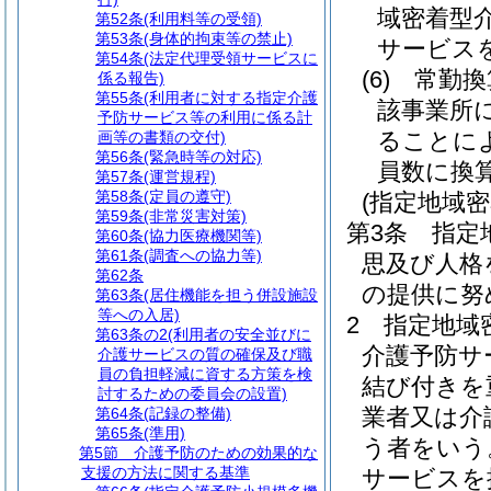
域密着型
第52条
(利用料等の受領)
第53条
(身体的拘束等の禁止)
サービス
第54条
(法定代理受領サービスに
(6)
常勤換
係る報告)
第55条
(利用者に対する指定介護
該事業所
予防サービス等の利用に係る計
ることに
画等の書類の交付)
第56条
(緊急時等の対応)
員数に換
第57条
(運営規程)
第58条
(定員の遵守)
(指定地域
第59条
(非常災害対策)
第3条
指定
第60条
(協力医療機関等)
第61条
(調査への協力等)
思及び人格
第62条
の提供に努
第63条
(居住機能を担う併設施設
等への入居)
2
指定地域
第63条の2
(利用者の安全並びに
介護予防サ
介護サービスの質の確保及び職
員の負担軽減に資する方策を検
結び付きを
討するための委員会の設置)
業者又は介
第64条
(記録の整備)
第65条
(準用)
う者をいう
第5節
介護予防のための効果的な
支援の方法に関する基準
サービスを