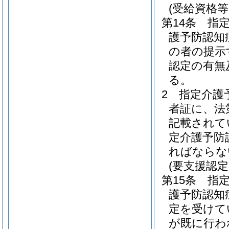
(受給資格等
第14条
指
護予防認知
の者の提示
認定の有無
る。
2
指定介護
者証に、法
記載されて
定介護予防
ればならな
(要支援認
第15条
指
護予防認知
定を受けて
が既に行わ