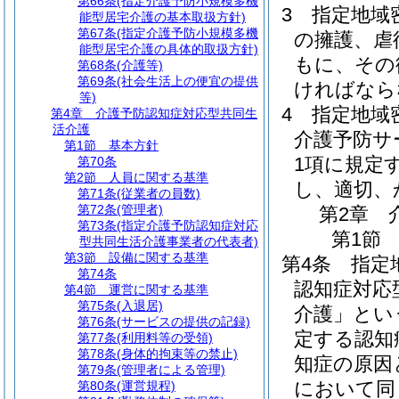
第66条
(指定介護予防小規模多機
3
指定地域
能型居宅介護の基本取扱方針)
第67条
(指定介護予防小規模多機
の擁護、虐
能型居宅介護の具体的取扱方針)
もに、その
第68条
(介護等)
第69条
(社会生活上の便宜の提供
ければなら
等)
4
指定地域
第4章
介護予防認知症対応型共同生
活介護
介護予防サ
第1節
基本方針
1項に規定
第70条
第2節
人員に関する基準
し、適切、
第71条
(従業者の員数)
第72条
(管理者)
第2章
第73条
(指定介護予防認知症対応
第1節
型共同生活介護事業者の代表者)
第3節
設備に関する基準
第4条
指定
第74条
認知症対応
第4節
運営に関する基準
第75条
(入退居)
介護」とい
第76条
(サービスの提供の記録)
定する認知
第77条
(利用料等の受領)
第78条
(身体的拘束等の禁止)
知症の原因
第79条
(管理者による管理)
において同
第80条
(運営規程)