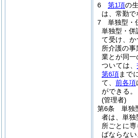
6
第1項
の
は、常勤で
7
単独型・
単独型・併
て受け、か
所介護の事
業とが同一
ついては、
第6項
まで
て、
前各項
ができる。
(管理者)
第6条
単独
者は、単独
所ごとに専
ばならない