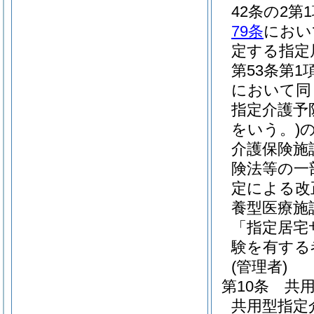
42条の2
79条
におい
定する指定
第53条第
において同
指定介護予
をいう。)
介護保険施
険法等の一
定による改
養型医療施
「指定居宅
験を有する
(管理者)
第10条
共
共用型指定