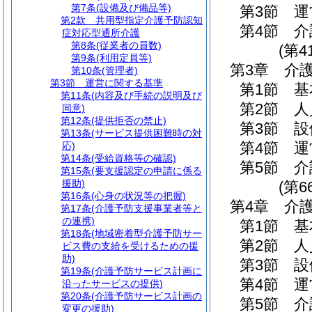
第7条
(設備及び備品等)
第3節
運
第2款
共用型指定介護予防認知
第4節
介
症対応型通所介護
第8条
(従業者の員数)
(第4
第9条
(利用定員等)
第3章
介
第10条
(管理者)
第3節
運営に関する基準
第1節
基
第11条
(内容及び手続の説明及び
第2節
人
同意)
第12条
(提供拒否の禁止)
第3節
設
第13条
(サービス提供困難時の対
第4節
運
応)
第14条
(受給資格等の確認)
第5節
介
第15条
(要支援認定の申請に係る
援助)
(第6
第16条
(心身の状況等の把握)
第4章
介
第17条
(介護予防支援事業者等と
の連携)
第1節
基
第18条
(地域密着型介護予防サー
第2節
人
ビス費の支給を受けるための援
助)
第3節
設
第19条
(介護予防サービス計画に
第4節
運
沿ったサービスの提供)
第20条
(介護予防サービス計画の
第5節
介
変更の援助)