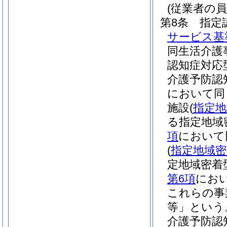
(従業者の員
第8条
指定
サービス基
同生活介護
認知症対応
介護予防認
において同
施設
(
指定地
る指定地域
項
において
(
指定地域密
定地域密着
第6項
にお
これらの事
等」という
介護予防認