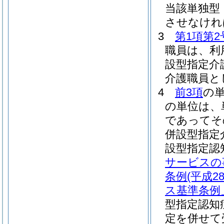
当該単独型
させなけれ
3
第1項第2
職員は、利
設型指定介
介護職員と
4
前3項
の
の単位は、
であってそ
併設型指定
設型指定認
サービスの
条例
(平成
ス基準条例
型指定認知
定を併せて