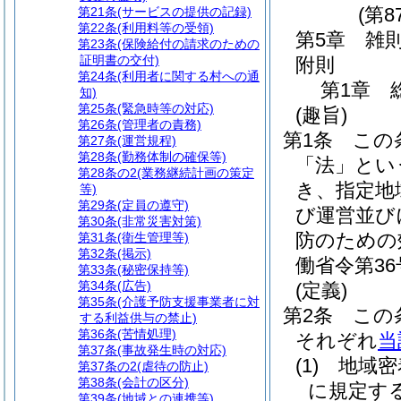
(第8
第21条
(サービスの提供の記録)
第22条
(利用料等の受領)
第5章
雑
第23条
(保険給付の請求のための
証明書の交付)
附則
第24条
(利用者に関する村への通
第1章
知)
第25条
(緊急時等の対応)
(趣旨)
第26条
(管理者の責務)
第1条
この
第27条
(運営規程)
第28条
(勤務体制の確保等)
「法」とい
第28条の2
(業務継続計画の策定
き、指定地
等)
第29条
(定員の遵守)
び運営並び
第30条
(非常災害対策)
防のための
第31条
(衛生管理等)
第32条
(掲示)
働省令第36
第33条
(秘密保持等)
第34条
(広告)
(定義)
第35条
(介護予防支援事業者に対
第2条
この
する利益供与の禁止)
第36条
(苦情処理)
それぞれ
当
第37条
(事故発生時の対応)
(1)
地域密
第37条の2
(虐待の防止)
第38条
(会計の区分)
に規定す
第39条
(地域との連携等)