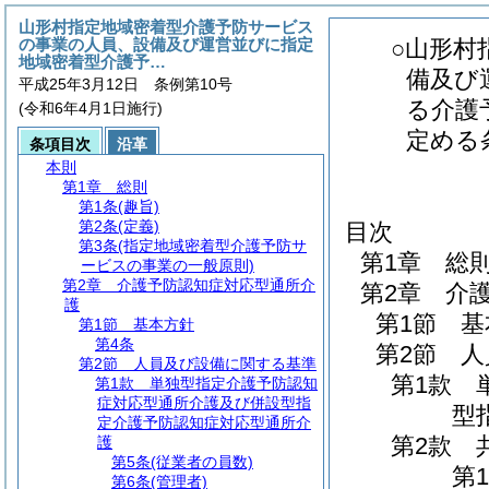
山形村指定地域密着型介護予防サービス
の事業の人員、設備及び運営並びに指定
○山形村
地域密着型介護予…
備及び
平成25年3月12日 条例第10号
る介護
(令和6年4月1日施行)
定める
条項目次
沿革
本則
第1章
総則
第1条
(趣旨)
第2条
(定義)
目次
第3条
(指定地域密着型介護予防サ
第1章
総
ービスの事業の一般原則)
第2章
介護予防認知症対応型通所介
第2章
介
護
第1節
基
第1節
基本方針
第4条
第2節
人
第2節
人員及び設備に関する基準
第1款
第1款
単独型指定介護予防認知
症対応型通所介護及び併設型指
型
定介護予防認知症対応型通所介
第2款
護
第5条
(従業者の員数)
第1
第6条
(管理者)