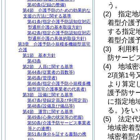
う。
第40条
(記録の整備)
第4節
介護予防のための効果的な
(2)
指定地
支援の方法に関する基準
着型介護
第41条
(指定介護予防認知症対応
型通所介護の基本取扱方針)
する指定
第42条
(指定介護予防認知症対応
型通所介護の具体的取扱方針)
着型介護
第3章
介護予防小規模多機能型居宅
(3)
利用料
介護
第1節
基本方針
防サービ
第43条
(4)
地域密
第2節
人員に関する基準
第44条
(従業者の員数等)
2項第1
第45条
(管理者)
より算定
第46条
(指定介護予防小規模多機
能型居宅介護事業者の代表者)
護予防サ
第3節
設備に関する基準
に指定地
第47条
(登録定員及び利用定員)
第48条
(設備及び備品等)
る。)
をい
第4節
運営に関する基準
第49条
(心身の状況等の把握)
(5)
法定代
第50条
(介護予防サービス事業者
地域密着
等との連携)
第51条
(身分を証する書類の携
域密着型
行)