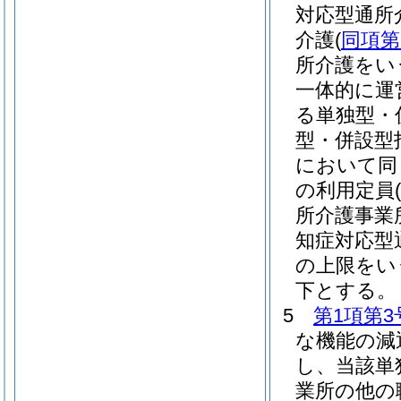
対応型通所
介護
(
同項第
所介護をい
一体的に運
る単独型・
型・併設型
において同
の利用定員
所介護事業
知症対応型
の上限をい
下とする。
5
第1項第3
な機能の減
し、当該単
業所の他の