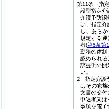
第11条
指
設型指定介
介護予防認
は、指定介
し、あらか
規定する運
者
(
第5条第
勤務の体制
認められる
該提供の開
い。
2
指定介護
はその家族
文書の交付
申込者又は
事項を電子