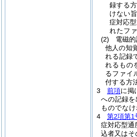
録する方
けない旨
症対応型
れたファ
(2)
電磁的
他人の知
れる記録
れるもの
るファイ
付する方
3
前項
に掲
への記録を
ものでなけ
4
第2項第1
症対応型通
込者又はそ