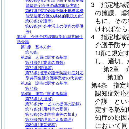
第66条
(指定介護予防小規模多機
3
指定地域
能型居宅介護の基本取扱方針)
第67条
(指定介護予防小規模多機
の擁護、虐
能型居宅介護の具体的取扱方針)
もに、その
第68条
(介護等)
第69条
(社会生活上の便宜の提供
ければなら
等)
4
指定地域
第4章
介護予防認知症対応型共同生
活介護
介護予防サ
第1節
基本方針
1項に規定
第70条
第2節
人員に関する基準
し、適切、
第71条
(従業者の員数)
第72条
(管理者)
第2章
第73条
(指定介護予防認知症対応
第1節
型共同生活介護事業者の代表者)
第3節
設備に関する基準
第4条
指定
第74条
認知症対応
第4節
運営に関する基準
第75条
(入退居)
介護」とい
第76条
(サービスの提供の記録)
定する認知
第77条
(利用料等の受領)
第78条
(身体的拘束等の禁止)
知症の原因
第79条
(管理者による管理)
において同
第80条
(運営規程)