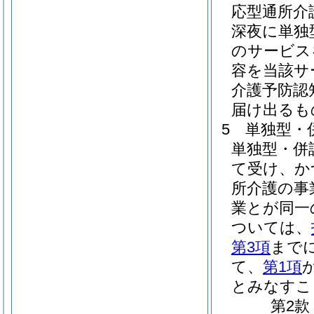
応型通所介
深夜に単独
のサービス
容を当該サ
介護予防認
届け出るも
5
単独型・
単独型・併
て受け、か
所介護の事
業とが同一
ついては、
第3項
まで
て、
第1項
とみなすこ
第2款