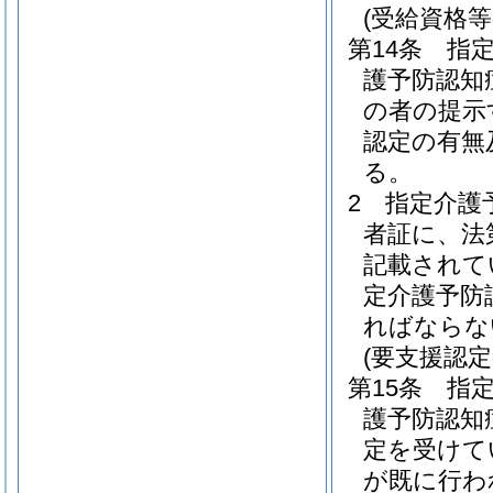
(受給資格等
第14条
指
護予防認知
の者の提示
認定の有無
る。
2
指定介護
者証に、法
記載されて
定介護予防
ればならな
(要支援認
第15条
指
護予防認知
定を受けて
が既に行わ