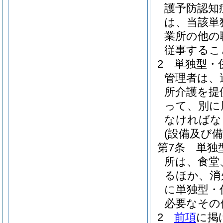
護予防認知
は、当該単
業所の他の
従事するこ
2
単独型・
管理者は、
所介護を提
って、別に
なければな
(設備及び備
第7条
単独
所は、食堂
るほか、消
に単独型・
必要なその
2
前項
に掲