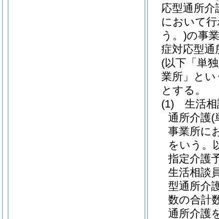
応型通所介
において行
う。)
の事
症対応型通
(以下「単
業所」とい
とする。
(1)
生活相
通所介護
事業所に
をいう。
指定介護
生活相談
型通所介
数の合計
通所介護