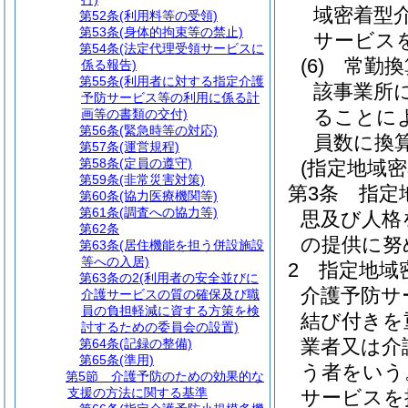
域密着型
第52条
(利用料等の受領)
第53条
(身体的拘束等の禁止)
サービス
第54条
(法定代理受領サービスに
(6)
常勤換
係る報告)
第55条
(利用者に対する指定介護
該事業所
予防サービス等の利用に係る計
ることに
画等の書類の交付)
第56条
(緊急時等の対応)
員数に換
第57条
(運営規程)
第58条
(定員の遵守)
(指定地域
第59条
(非常災害対策)
第3条
指定
第60条
(協力医療機関等)
第61条
(調査への協力等)
思及び人格
第62条
の提供に努
第63条
(居住機能を担う併設施設
等への入居)
2
指定地域
第63条の2
(利用者の安全並びに
介護予防サ
介護サービスの質の確保及び職
員の負担軽減に資する方策を検
結び付きを
討するための委員会の設置)
業者又は介
第64条
(記録の整備)
第65条
(準用)
う者をいう
第5節
介護予防のための効果的な
支援の方法に関する基準
サービスを