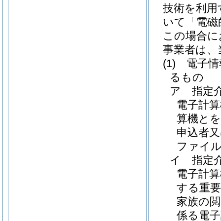
技術を利用
いて「電磁
この場合に
事業者は、
(1)
電子情
るもの
ア
指定
電子計算
算機とを
申込者又
ファイ
イ
指定
電子計
する重要
家族の閲
係る電子