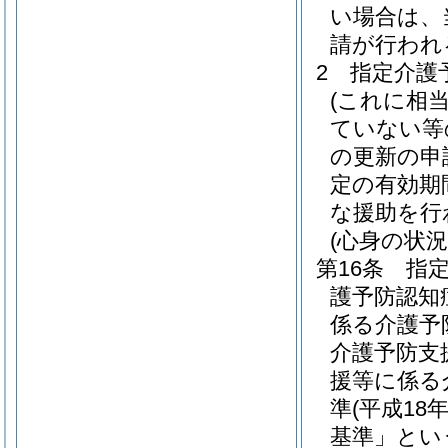
い場合は、
請が行われ
2
指定介護
(これに相
ていない等
の更新の申
定の有効期
な援助を行
(心身の状況
第16条
指
護予防認知
係る介護予
介護予防支
援等に係る
準
(平成1
基準」とい