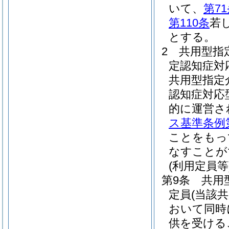
いて、
第7
第110条
若
とする。
2
共用型指
定認知症対
共用型指定
認知症対応
的に運営さ
ス基準条例第
ことをもっ
なすことが
(利用定員等
第9条
共用
定員
(当該
おいて同時
供を受ける