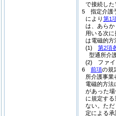
で接続した
5
指定介護
により
第1
は、あらか
用いる次に
は電磁的方
(1)
第2項
型通所介
(2)
ファイ
6
前項
の規
所介護事業
電磁的方法
があった場
に規定する
ない。
ただ
定による承