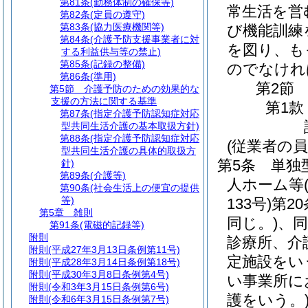
第81条
(勤務体制の確保等)
常生活を営
第82条
(定員の遵守)
第83条
(協力医療機関等)
び機能訓練
第84条
(介護予防支援事業者に対
を図り、も
する利益供与等の禁止)
第85条
(記録の整備)
のでなけれ
第86条
(準用)
第2節
第5節
介護予防のための効果的な
支援の方法に関する基準
第1款
第87条
(指定介護予防認知症対応
型共同生活介護の基本取扱方針)
第88条
(指定介護予防認知症対応
(従業者の員
型共同生活介護の具体的取扱方
第5条
単独
針)
第89条
(介護等)
人ホーム等
第90条
(社会生活上の便宜の提供
等)
133号)
第2
第5章
雑則
同じ。)
、同
第91条
(電磁的記録等)
附則
診療所、介
附則
(平成27年3月13日条例第11号)
定施設をい
附則
(平成28年3月14日条例第18号)
附則
(平成30年3月8日条例第4号)
い事業所に
附則
(令和3年3月15日条例第6号)
護をいう。
附則
(令和6年3月15日条例第7号)