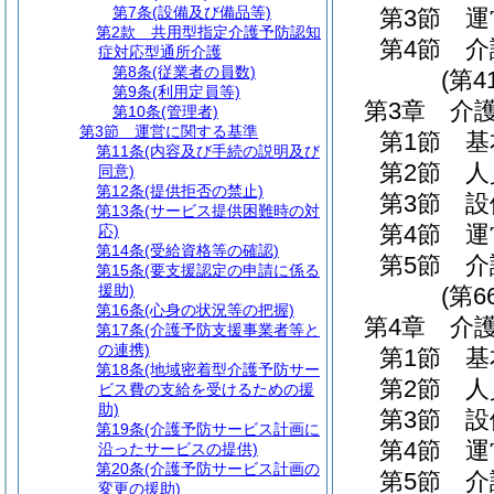
第7条
(設備及び備品等)
第3節
運
第2款
共用型指定介護予防認知
第4節
介
症対応型通所介護
第8条
(従業者の員数)
(第4
第9条
(利用定員等)
第3章
介
第10条
(管理者)
第3節
運営に関する基準
第1節
基
第11条
(内容及び手続の説明及び
第2節
人
同意)
第12条
(提供拒否の禁止)
第3節
設
第13条
(サービス提供困難時の対
第4節
運
応)
第14条
(受給資格等の確認)
第5節
介
第15条
(要支援認定の申請に係る
援助)
(第6
第16条
(心身の状況等の把握)
第4章
介
第17条
(介護予防支援事業者等と
の連携)
第1節
基
第18条
(地域密着型介護予防サー
第2節
人
ビス費の支給を受けるための援
助)
第3節
設
第19条
(介護予防サービス計画に
第4節
運
沿ったサービスの提供)
第20条
(介護予防サービス計画の
第5節
介
変更の援助)