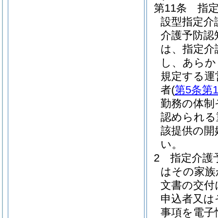
第11条
指
設型指定介
介護予防認
は、指定介
し、あらか
規定する運
者
(
第5条第
勤務の体制
認められる
該提供の開
い。
2
指定介護
はその家族
文書の交付
申込者又は
事項を電子