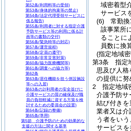
域密着型
第52条
(利用料等の受領)
第53条
(身体的拘束等の禁止)
サービス
第54条
(法定代理受領サービスに
(6)
常勤換
係る報告)
第55条
(利用者に対する指定介護
該事業所
予防サービス等の利用に係る計
ることに
画等の書類の交付)
第56条
(緊急時等の対応)
員数に換
第57条
(運営規程)
第58条
(定員の遵守)
(指定地域
第59条
(非常災害対策)
第3条
指定
第60条
(協力医療機関等)
第61条
(調査への協力等)
思及び人格
第62条
の提供に努
第63条
(居住機能を担う併設施設
等への入居)
2
指定地域
第63条の2
(利用者の安全並びに
介護予防サ
介護サービスの質の確保及び職
員の負担軽減に資する方策を検
結び付きを
討するための委員会の設置)
業者又は介
第64条
(記録の整備)
第65条
(準用)
う者をいう
第5節
介護予防のための効果的な
支援の方法に関する基準
サービスを