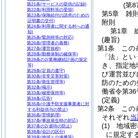
(第8
第21条
(サービスの提供の記録)
第22条
(利用料等の受領)
第5章
雑
第23条
(保険給付の請求のための
証明書の交付)
附則
第24条
(利用者に関する村への通
第1章
知)
第25条
(緊急時等の対応)
(趣旨)
第26条
(管理者の責務)
第1条
この
第27条
(運営規程)
第28条
(勤務体制の確保等)
「法」とい
第28条の2
(業務継続計画の策定
き、指定地
等)
第29条
(定員の遵守)
び運営並び
第30条
(非常災害対策)
防のための
第31条
(衛生管理等)
第32条
(掲示)
働省令第36
第33条
(秘密保持等)
第34条
(広告)
(定義)
第35条
(介護予防支援事業者に対
第2条
この
する利益供与の禁止)
第36条
(苦情処理)
それぞれ
当
第37条
(事故発生時の対応)
(1)
地域密
第37条の2
(虐待の防止)
第38条
(会計の区分)
に規定す
第39条
(地域との連携等)