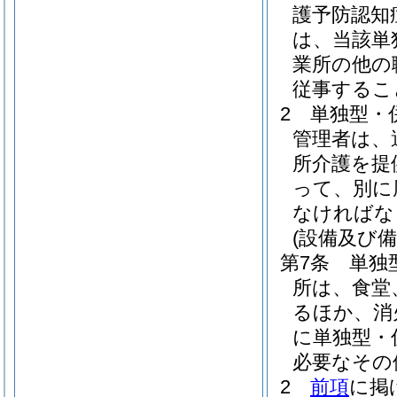
護予防認知
は、当該単
業所の他の
従事するこ
2
単独型・
管理者は、
所介護を提
って、別に
なければな
(設備及び備
第7条
単独
所は、食堂
るほか、消
に単独型・
必要なその
2
前項
に掲