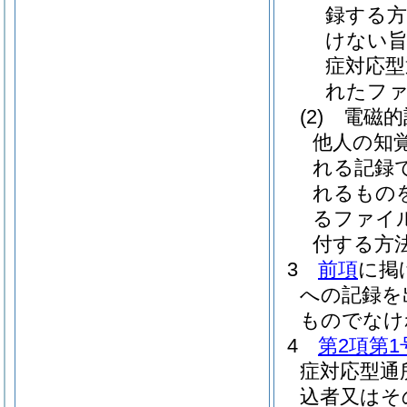
録する方
けない旨
症対応型
れたファ
(2)
電磁的
他人の知
れる記録
れるもの
るファイ
付する方
3
前項
に掲
への記録を
ものでなけ
4
第2項第1
症対応型通
込者又はそ