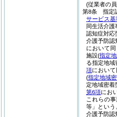
(従業者の員
第8条
指定
サービス基
同生活介護
認知症対応
介護予防認
において同
施設
(
指定地
る指定地域
項
において
(
指定地域密
定地域密着
第6項
にお
これらの事
等」という
介護予防認