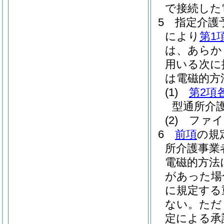
で接続した
5
指定介護
により
第1
は、あらか
用いる次に
は電磁的方
(1)
第2項
型通所介
(2)
ファイ
6
前項
の規
所介護事業
電磁的方法
があった場
に規定する
ない。
ただ
定による承