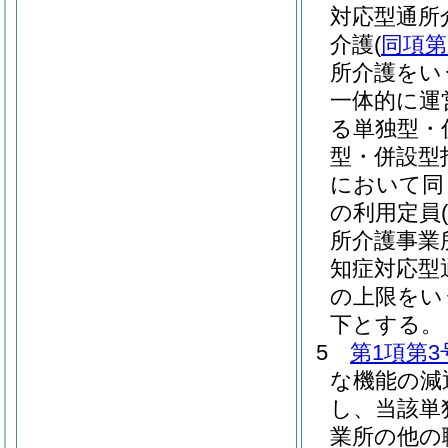
対応型通所
介護
(
同項第
所介護をい
一体的に運
る単独型・
型・併設型
において同
の利用定員
所介護事業
知症対応型
の上限をい
下とする。
5
第1項第3
な機能の減
し、当該単
業所の他の