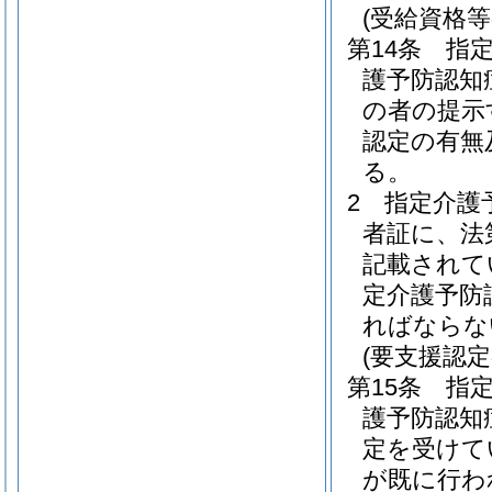
(受給資格等
第14条
指
護予防認知
の者の提示
認定の有無
る。
2
指定介護
者証に、法
記載されて
定介護予防
ればならな
(要支援認
第15条
指
護予防認知
定を受けて
が既に行わ