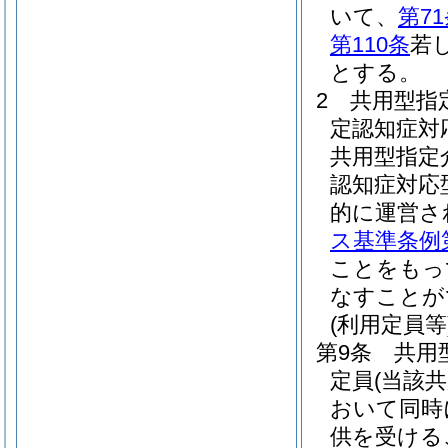
いて、
第7
第110条
若
とする。
2
共用型指
定認知症対
共用型指定
認知症対応
的に運営さ
ス基準条例第
ことをもっ
なすことが
(利用定員等
第9条
共用
定員
(当該
おいて同時
供を受ける