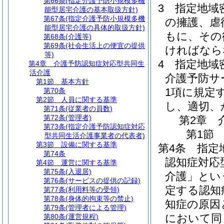
第66条
(指定介護予防小規模多機
3
指定地域
能型居宅介護の基本取扱方針)
第67条
(指定介護予防小規模多機
の擁護、虐
能型居宅介護の具体的取扱方針)
もに、その
第68条
(介護等)
第69条
(社会生活上の便宜の提供
ければなら
等)
4
指定地域
第4章
介護予防認知症対応型共同生
活介護
介護予防サ
第1節
基本方針
1項に規定
第70条
第2節
人員に関する基準
し、適切、
第71条
(従業者の員数)
第72条
(管理者)
第2章
第73条
(指定介護予防認知症対応
第1節
型共同生活介護事業者の代表者)
第3節
設備に関する基準
第4条
指定
第74条
認知症対応
第4節
運営に関する基準
第75条
(入退居)
介護」とい
第76条
(サービスの提供の記録)
定する認知
第77条
(利用料等の受領)
第78条
(身体的拘束等の禁止)
知症の原因
第79条
(管理者による管理)
において同
第80条
(運営規程)