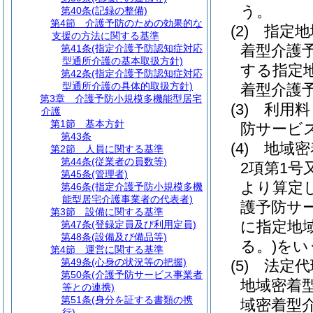
う。
第40条
(記録の整備)
第4節
介護予防のための効果的な
(2)
指定地
支援の方法に関する基準
着型介護
第41条
(指定介護予防認知症対応
型通所介護の基本取扱方針)
する指定
第42条
(指定介護予防認知症対応
型通所介護の具体的取扱方針)
着型介護
第3章
介護予防小規模多機能型居宅
(3)
利用料
介護
第1節
基本方針
防サービ
第43条
(4)
地域密
第2節
人員に関する基準
第44条
(従業者の員数等)
2項第1
第45条
(管理者)
より算定
第46条
(指定介護予防小規模多機
能型居宅介護事業者の代表者)
護予防サ
第3節
設備に関する基準
に指定地
第47条
(登録定員及び利用定員)
第48条
(設備及び備品等)
る。)
をい
第4節
運営に関する基準
第49条
(心身の状況等の把握)
(5)
法定代
第50条
(介護予防サービス事業者
地域密着
等との連携)
第51条
(身分を証する書類の携
域密着型
行)