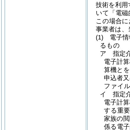
技術を利用
いて「電磁
この場合に
事業者は、
(1)
電子情
るもの
ア
指定
電子計算
算機とを
申込者又
ファイ
イ
指定
電子計
する重要
家族の閲
係る電子