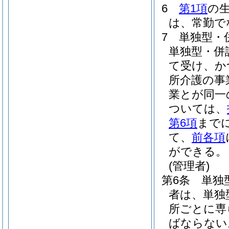
6
第1項
の
は、常勤で
7
単独型・
単独型・併
て受け、か
所介護の事
業とが同一
ついては、
第6項
まで
て、
前各項
ができる。
(管理者)
第6条
単独
者は、単独
所ごとに専
ばならない