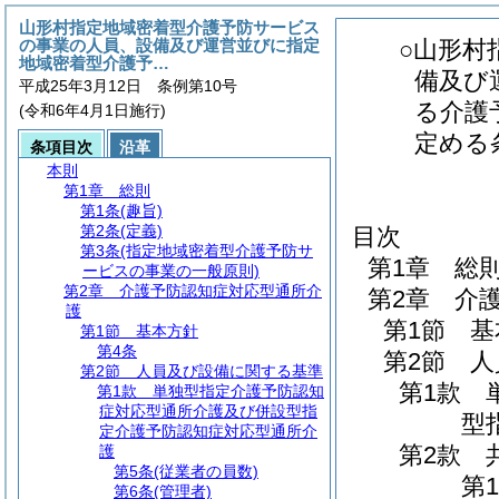
山形村指定地域密着型介護予防サービス
の事業の人員、設備及び運営並びに指定
○山形村
地域密着型介護予…
備及び
平成25年3月12日 条例第10号
る介護
(令和6年4月1日施行)
定める
条項目次
沿革
本則
第1章
総則
第1条
(趣旨)
第2条
(定義)
目次
第3条
(指定地域密着型介護予防サ
第1章
総
ービスの事業の一般原則)
第2章
介護予防認知症対応型通所介
第2章
介
護
第1節
基
第1節
基本方針
第4条
第2節
人
第2節
人員及び設備に関する基準
第1款
第1款
単独型指定介護予防認知
症対応型通所介護及び併設型指
型
定介護予防認知症対応型通所介
第2款
護
第5条
(従業者の員数)
第1
第6条
(管理者)