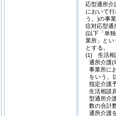
応型通所介
において行
う。)
の事
症対応型通
(以下「単
業所」とい
とする。
(1)
生活相
通所介護
事業所に
をいう。
指定介護
生活相談
型通所介
数の合計
通所介護