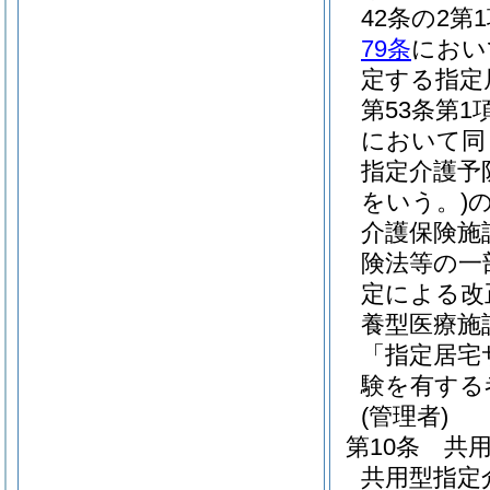
42条の2
79条
におい
定する指定
第53条第
において同
指定介護予
をいう。)
介護保険施
険法等の一
定による改
養型医療施
「指定居宅
験を有する
(管理者)
第10条
共
共用型指定