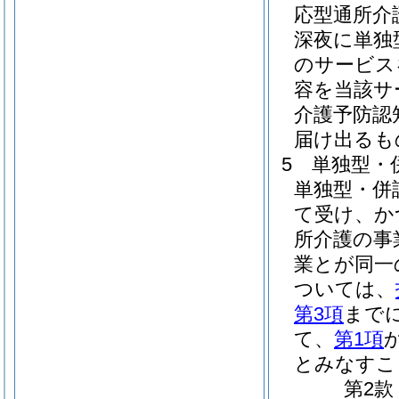
応型通所介
深夜に単独
のサービス
容を当該サ
介護予防認
届け出るも
5
単独型・
単独型・併
て受け、か
所介護の事
業とが同一
ついては、
第3項
まで
て、
第1項
とみなすこ
第2款