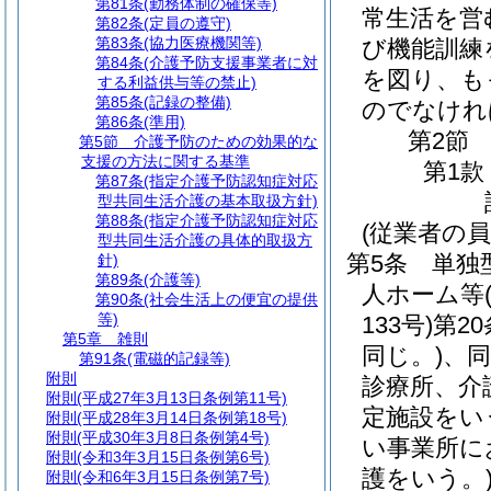
第81条
(勤務体制の確保等)
常生活を営
第82条
(定員の遵守)
第83条
(協力医療機関等)
び機能訓練
第84条
(介護予防支援事業者に対
を図り、も
する利益供与等の禁止)
第85条
(記録の整備)
のでなけれ
第86条
(準用)
第2節
第5節
介護予防のための効果的な
支援の方法に関する基準
第1款
第87条
(指定介護予防認知症対応
型共同生活介護の基本取扱方針)
第88条
(指定介護予防認知症対応
(従業者の員
型共同生活介護の具体的取扱方
第5条
単独
針)
第89条
(介護等)
人ホーム等
第90条
(社会生活上の便宜の提供
等)
133号)
第2
第5章
雑則
同じ。)
、同
第91条
(電磁的記録等)
附則
診療所、介
附則
(平成27年3月13日条例第11号)
定施設をい
附則
(平成28年3月14日条例第18号)
附則
(平成30年3月8日条例第4号)
い事業所に
附則
(令和3年3月15日条例第6号)
護をいう。
附則
(令和6年3月15日条例第7号)