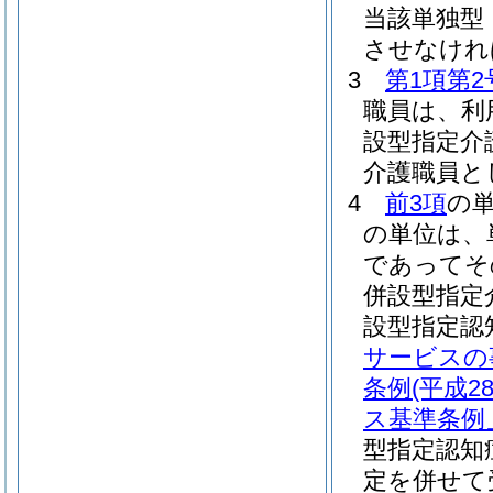
当該単独型
させなけれ
3
第1項第2
職員は、利
設型指定介
介護職員と
4
前3項
の
の単位は、
であってそ
併設型指定
設型指定認
サービスの
条例
(平成
ス基準条例
型指定認知
定を併せて