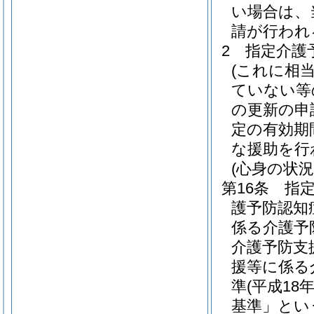
い場合は、
請が行われ
2
指定介護
(これに相
ていない等
の更新の申
定の有効期
な援助を行
(心身の状況
第16条
指
護予防認知
係る介護予
介護予防支
援等に係る
準
(平成1
基準」とい