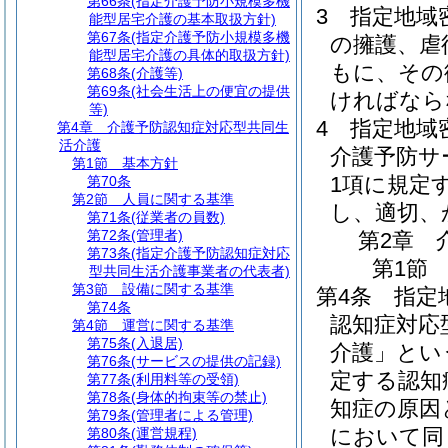
第66条
(指定介護予防小規模多機
3
指定地域
能型居宅介護の基本取扱方針)
第67条
(指定介護予防小規模多機
の擁護、虐
能型居宅介護の具体的取扱方針)
もに、その
第68条
(介護等)
第69条
(社会生活上の便宜の提供
ければなら
等)
4
指定地域
第4章
介護予防認知症対応型共同生
活介護
介護予防サ
第1節
基本方針
1項に規定
第70条
第2節
人員に関する基準
し、適切、
第71条
(従業者の員数)
第72条
(管理者)
第2章
第73条
(指定介護予防認知症対応
第1節
型共同生活介護事業者の代表者)
第3節
設備に関する基準
第4条
指定
第74条
認知症対応
第4節
運営に関する基準
第75条
(入退居)
介護」とい
第76条
(サービスの提供の記録)
定する認知
第77条
(利用料等の受領)
第78条
(身体的拘束等の禁止)
知症の原因
第79条
(管理者による管理)
において同
第80条
(運営規程)