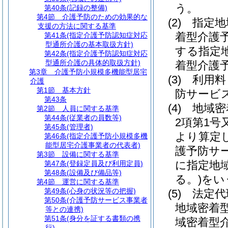
う。
第40条
(記録の整備)
第4節
介護予防のための効果的な
(2)
指定地
支援の方法に関する基準
着型介護
第41条
(指定介護予防認知症対応
型通所介護の基本取扱方針)
する指定
第42条
(指定介護予防認知症対応
型通所介護の具体的取扱方針)
着型介護
第3章
介護予防小規模多機能型居宅
(3)
利用料
介護
第1節
基本方針
防サービ
第43条
(4)
地域密
第2節
人員に関する基準
第44条
(従業者の員数等)
2項第1
第45条
(管理者)
より算定
第46条
(指定介護予防小規模多機
能型居宅介護事業者の代表者)
護予防サ
第3節
設備に関する基準
に指定地
第47条
(登録定員及び利用定員)
第48条
(設備及び備品等)
る。)
をい
第4節
運営に関する基準
第49条
(心身の状況等の把握)
(5)
法定代
第50条
(介護予防サービス事業者
地域密着
等との連携)
第51条
(身分を証する書類の携
域密着型
行)