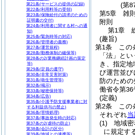
(第8
第21条
(サービスの提供の記録)
第22条
(利用料等の受領)
第5章
雑
第23条
(保険給付の請求のための
証明書の交付)
附則
第24条
(利用者に関する村への通
第1章
知)
第25条
(緊急時等の対応)
(趣旨)
第26条
(管理者の責務)
第1条
この
第27条
(運営規程)
第28条
(勤務体制の確保等)
「法」とい
第28条の2
(業務継続計画の策定
き、指定地
等)
第29条
(定員の遵守)
び運営並び
第30条
(非常災害対策)
防のための
第31条
(衛生管理等)
第32条
(掲示)
働省令第36
第33条
(秘密保持等)
第34条
(広告)
(定義)
第35条
(介護予防支援事業者に対
第2条
この
する利益供与の禁止)
第36条
(苦情処理)
それぞれ
当
第37条
(事故発生時の対応)
(1)
地域密
第37条の2
(虐待の防止)
第38条
(会計の区分)
に規定す
第39条
(地域との連携等)