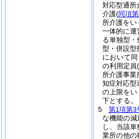
対応型通所
介護
(
同項第
所介護をい
一体的に運
る単独型・
型・併設型
において同
の利用定員
所介護事業
知症対応型
の上限をい
下とする。
5
第1項第3
な機能の減
し、当該単
業所の他の