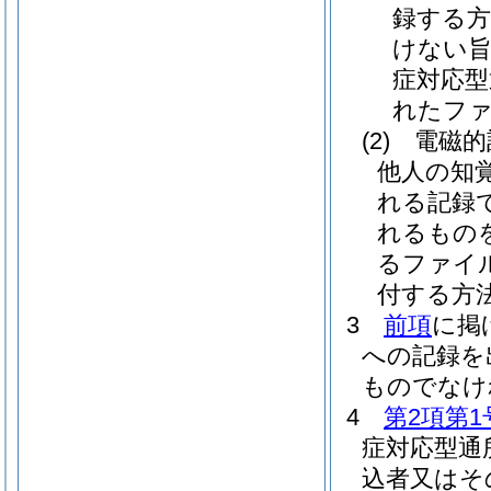
録する方
けない旨
症対応型
れたファ
(2)
電磁的
他人の知
れる記録
れるもの
るファイ
付する方
3
前項
に掲
への記録を
ものでなけ
4
第2項第1
症対応型通
込者又はそ