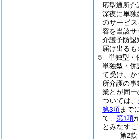
応型通所介
深夜に単独
のサービス
容を当該サ
介護予防認
届け出るも
5
単独型・
単独型・併
て受け、か
所介護の事
業とが同一
ついては、
第3項
まで
て、
第1項
とみなすこ
第2款