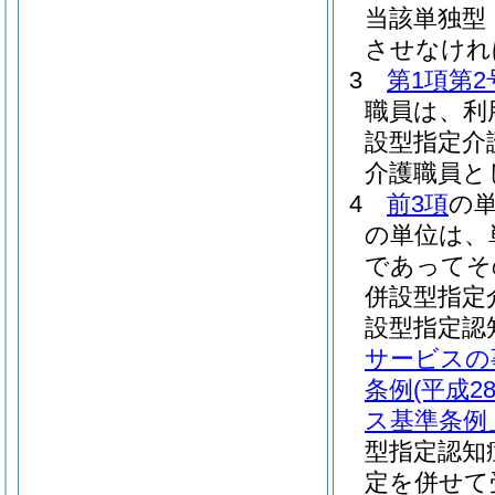
当該単独型
させなけれ
3
第1項第2
職員は、利
設型指定介
介護職員と
4
前3項
の
の単位は、
であってそ
併設型指定
設型指定認
サービスの
条例
(平成
ス基準条例
型指定認知
定を併せて