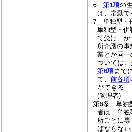
6
第1項
の
は、常勤で
7
単独型・
単独型・併
て受け、か
所介護の事
業とが同一
ついては、
第6項
まで
て、
前各項
ができる。
(管理者)
第6条
単独
者は、単独
所ごとに専
ばならない