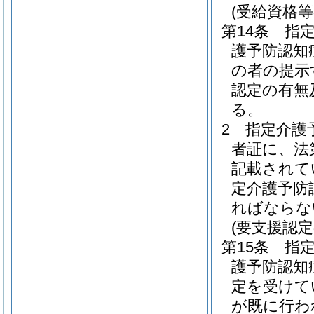
(受給資格等
第14条
指
護予防認知
の者の提示
認定の有無
る。
2
指定介護
者証に、法
記載されて
定介護予防
ればならな
(要支援認
第15条
指
護予防認知
定を受けて
が既に行わ