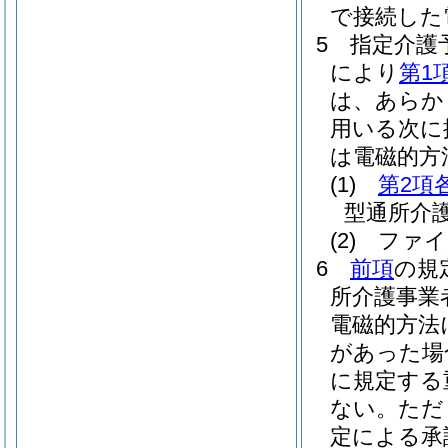
で接続した
5
指定介護
により
第1
は、あらか
用いる次に
は電磁的方
(1)
第2項
型通所介
(2)
ファイ
6
前項
の規
所介護事業
電磁的方法
があった場
に規定する
ない。
ただ
定による承