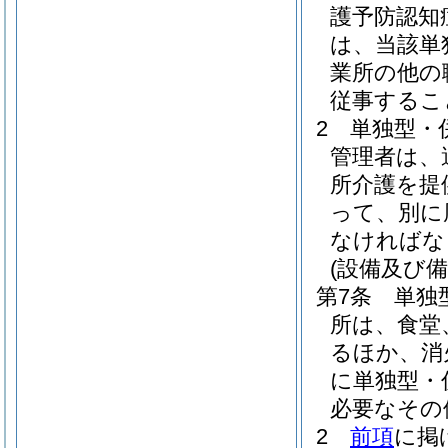
護予防認知
は、当該単
業所の他の
従事するこ
2
単独型・
管理者は、
所介護を提
って、別に
なければな
(設備及び備
第7条
単独
所は、食堂
るほか、消
に単独型・
必要なその
2
前項
に掲