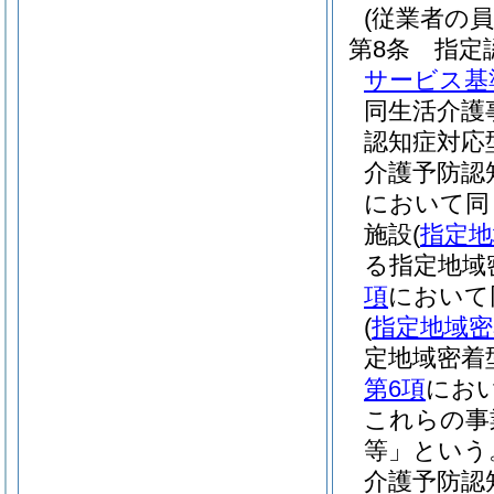
(従業者の員
第8条
指定
サービス基
同生活介護
認知症対応
介護予防認
において同
施設
(
指定地
る指定地域
項
において
(
指定地域密
定地域密着
第6項
にお
これらの事
等」という
介護予防認