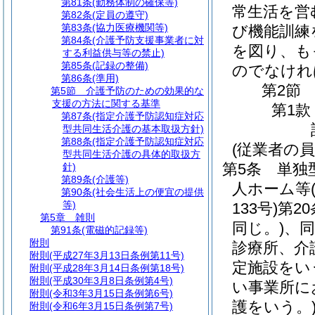
第81条
(勤務体制の確保等)
常生活を営
第82条
(定員の遵守)
第83条
(協力医療機関等)
び機能訓練
第84条
(介護予防支援事業者に対
を図り、も
する利益供与等の禁止)
第85条
(記録の整備)
のでなけれ
第86条
(準用)
第2節
第5節
介護予防のための効果的な
支援の方法に関する基準
第1款
第87条
(指定介護予防認知症対応
型共同生活介護の基本取扱方針)
第88条
(指定介護予防認知症対応
(従業者の員
型共同生活介護の具体的取扱方
第5条
単独
針)
第89条
(介護等)
人ホーム等
第90条
(社会生活上の便宜の提供
等)
133号)
第2
第5章
雑則
同じ。)
、同
第91条
(電磁的記録等)
附則
診療所、介
附則
(平成27年3月13日条例第11号)
定施設をい
附則
(平成28年3月14日条例第18号)
附則
(平成30年3月8日条例第4号)
い事業所に
附則
(令和3年3月15日条例第6号)
護をいう。
附則
(令和6年3月15日条例第7号)