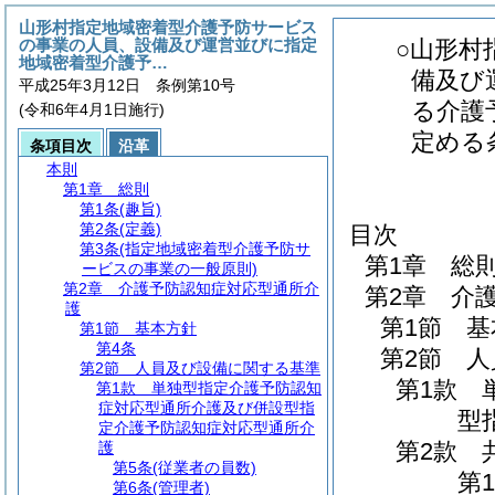
山形村指定地域密着型介護予防サービス
の事業の人員、設備及び運営並びに指定
○山形村
地域密着型介護予…
備及び
平成25年3月12日 条例第10号
る介護
(令和6年4月1日施行)
定める
条項目次
沿革
本則
第1章
総則
第1条
(趣旨)
第2条
(定義)
目次
第3条
(指定地域密着型介護予防サ
第1章
総
ービスの事業の一般原則)
第2章
介護予防認知症対応型通所介
第2章
介
護
第1節
基
第1節
基本方針
第4条
第2節
人
第2節
人員及び設備に関する基準
第1款
第1款
単独型指定介護予防認知
症対応型通所介護及び併設型指
型
定介護予防認知症対応型通所介
第2款
護
第5条
(従業者の員数)
第1
第6条
(管理者)