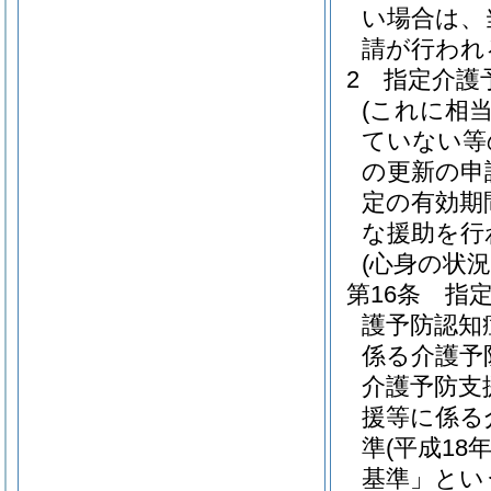
い場合は、
請が行われ
2
指定介護
(これに相
ていない等
の更新の申
定の有効期
な援助を行
(心身の状況
第16条
指
護予防認知
係る介護予
介護予防支
援等に係る
準
(平成1
基準」とい