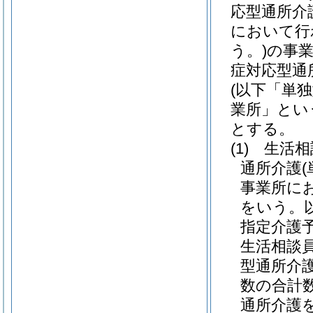
応型通所介
において行
う。)
の事
症対応型通
(以下「単
業所」とい
とする。
(1)
生活相
通所介護
事業所に
をいう。
指定介護
生活相談
型通所介
数の合計
通所介護