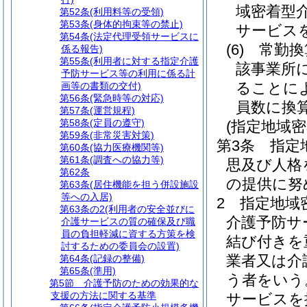
域密着型
第52条
(利用料等の受領)
第53条
(身体的拘束等の禁止)
サービス
第54条
(法定代理受領サービスに
(6)
常勤換
係る報告)
第55条
(利用者に対する指定介護
該事業所
予防サービス等の利用に係る計
ることに
画等の書類の交付)
第56条
(緊急時等の対応)
員数に換
第57条
(運営規程)
第58条
(定員の遵守)
(指定地域
第59条
(非常災害対策)
第3条
指定
第60条
(協力医療機関等)
第61条
(調査への協力等)
思及び人格
第62条
の提供に努
第63条
(居住機能を担う併設施設
等への入居)
2
指定地域
第63条の2
(利用者の安全並びに
介護予防サ
介護サービスの質の確保及び職
員の負担軽減に資する方策を検
結び付きを
討するための委員会の設置)
業者又は介
第64条
(記録の整備)
第65条
(準用)
う者をいう
第5節
介護予防のための効果的な
支援の方法に関する基準
サービスを