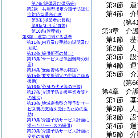
第7条
(設備及び備品等)
第3節
運
第2款
共用型指定介護予防認知
第4節
介
症対応型通所介護
第8条
(従業者の員数)
(第4
第9条
(利用定員等)
第3章
介
第10条
(管理者)
第3節
運営に関する基準
第1節
基
第11条
(内容及び手続の説明及び
第2節
人
同意)
第12条
(提供拒否の禁止)
第3節
設
第13条
(サービス提供困難時の対
第4節
運
応)
第14条
(受給資格等の確認)
第5節
介
第15条
(要支援認定の申請に係る
援助)
(第6
第16条
(心身の状況等の把握)
第4章
介
第17条
(介護予防支援事業者等と
の連携)
第1節
基
第18条
(地域密着型介護予防サー
第2節
人
ビス費の支給を受けるための援
助)
第3節
設
第19条
(介護予防サービス計画に
第4節
運
沿ったサービスの提供)
第20条
(介護予防サービス計画の
第5節
介
変更の援助)