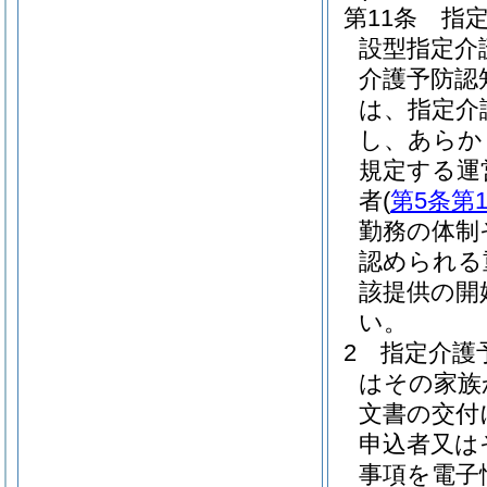
第11条
指
設型指定介
介護予防認
は、指定介
し、あらか
規定する運
者
(
第5条第
勤務の体制
認められる
該提供の開
い。
2
指定介護
はその家族
文書の交付
申込者又は
事項を電子