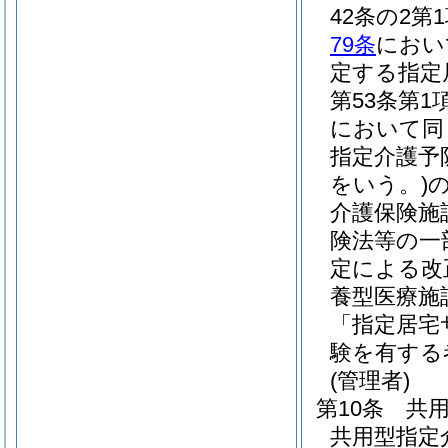
42条の2
79条
におい
定する指定
第53条第
において同
指定介護予
をいう。)
介護保険施
険法等の一
定による改
養型医療施
「指定居宅
験を有する
(管理者)
第10条
共
共用型指定