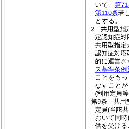
いて、
第7
第110条
若
とする。
2
共用型指
定認知症対
共用型指定
認知症対応
的に運営さ
ス基準条例第
ことをもっ
なすことが
(利用定員等
第9条
共用
定員
(当該
おいて同時
供を受ける