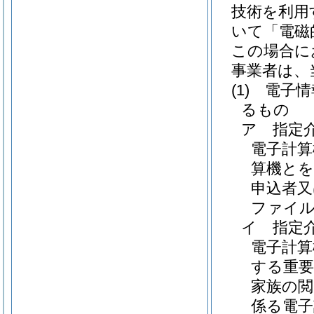
技術を利用
いて「電磁
この場合に
事業者は、
(1)
電子情
るもの
ア
指定
電子計算
算機とを
申込者又
ファイ
イ
指定
電子計
する重要
家族の閲
係る電子