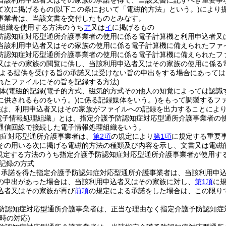
当該利用申込者又はその家族の承諾を得て、当該文書に記すべき重要事
て次に掲げるもの
(以下この条において「電磁的方法」という。)
により
事業者は、当該文書を交付したものとみなす。
組織を使用する方法のうち
ア
又は
イ
に掲げるもの
防認知症対応型通所介護事業者の使用に係る電子計算機と利用申込者又
当該利用申込者又はその家族の使用に係る電子計算機に備えられたファ
防認知症対応型通所介護事業者の使用に係る電子計算機に備えられたフ
又はその家族の閲覧に供し、当該利用申込者又はその家族の使用に係る
による提供を受ける旨の承諾又は受けない旨の申出をする場合にあって
れたファイルにその旨を記録する方法)
体
(電磁的記録
(電子的方式、磁気的方式その他人の知覚によっては認識
に供されるものをいう。)
に係る記録媒体をいう。)
をもって調製するフ
法は、利用申込者又はその家族がファイルへの記録を出力することによ
電子情報処理組織」とは、指定介護予防認知症対応型通所介護事業者の
通信回線で接続した電子情報処理組織をいう。
知症対応型通所介護事業者は、
第2項
の規定により
第1項
に規定する重要
その用いる次に掲げる電磁的方法の種類及び内容を示し、文書又は電磁
規定する方法のうち指定介護予防認知症対応型通所介護事業者が使用す
記録の方式
る承諾を得た指定介護予防認知症対応型通所介護事業者は、当該利用申
の申出があった場合は、当該利用申込者又はその家族に対し、
第1項
に
込者又はその家族が再び
前項
の規定による承諾をした場合は、この限り
防認知症対応型通所介護事業者は、正当な理由なく指定介護予防認知症
時の対応)