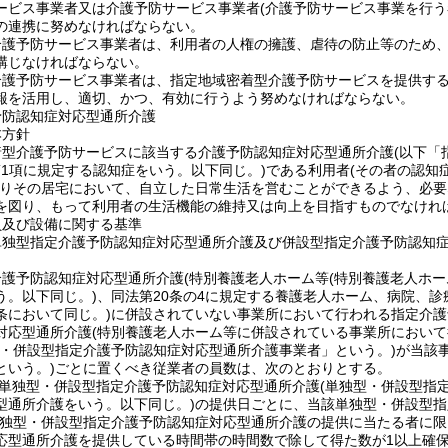
ービス事業者又は介護予防サービス事業者
(介護予防サービス事業を行う
の連携に努めなければならない。
介護予防サービス事業者は、利用者の人権の擁護、虐待の防止等のため
講じなければならない。
護予防サービス事業者は、指定地域密着型介護予防サービスを提供するに
報を活用し、適切、かつ、有効に行うよう努めなければならない。
予防認知症対応型通所介護
本方針
着型介護予防サービスに該当する介護予防認知症対応型通所介護
(以下「
第1項に規定する認知症をいう。以下同じ。)
である利用者
(その者の認知
りその居宅において、自立した日常生活を営むことができるよう、必要
を図り、もって利用者の生活機能の維持又は向上を目指すものでなけれ
員及び設備に関する基準
単独型指定介護予防認知症対応型通所介護及び併設型指定介護予防認知
介護予防認知症対応型通所介護
(特別養護老人ホーム等
(特別養護老人ホー
う。以下同じ。)
、同法第20条の4に規定する養護老人ホーム、病院、
条において同じ。)
に併設されていない事業所において行われる指定介護
対応型通所介護
(特別養護老人ホーム等に併設されている事業所において
型・併設型指定介護予防認知症対応型通所介護事業者」という。)
が当該
という。)
ごとに置くべき従業者の員数は、次のとおりとする。
単独型・併設型指定介護予防認知症対応型通所介護
(単独型・併設型指
型通所介護をいう。以下同じ。)
の提供日ごとに、当該単独型・併設型指
単独型・併設型指定介護予防認知症対応型通所介護の提供に当たる者に限
応型通所介護を提供している時間帯の時間数で除して得た数が1以上確