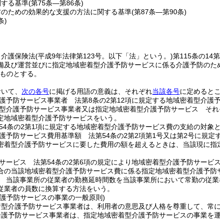
関する基準
(第75条―第86条)
防のための効果的な支援の方法に関する基準
(第87条―第90条)
条)
、介護保険法
(平成9年法律第123号。以下「法」という。)
第115条の1
備及び運営並びに指定地域密着型介護予防サービスに係る介護予防のた
ものとする。
おいて、
次の各号
に掲げる用語の意義は、それぞれ
当該各号
に定めると
護予防サービス事業者 法第8条の2第12項に規定する地域密着型介護
型介護予防サービス事業者又は指定地域密着型介護予防サービス それぞ
定地域密着型介護予防サービスをいう。
54条の2第1項に規定する地域密着型介護予防サービス費の支給の対象
護予防サービス費用基準額 法第54条の2第2項第1号又は第2号に規
密着型介護予防サービスに要した費用の額を超えるときは、当該現に指
サービス 法第54条の2第6項の規定により地域密着型介護予防サービ
合の当該地域密着型介護予防サービス費に係る指定地域密着型介護予防
 当該事業所の従業者の勤務延時間数を当該事業所において常勤の従業
従業者の員数に換算する方法をいう。
介護予防サービスの事業の一般原則)
着型介護予防サービス事業者は、利用者の意思及び人格を尊重して、常
介護予防サービス事業者は、指定地域密着型介護予防サービスの事業を