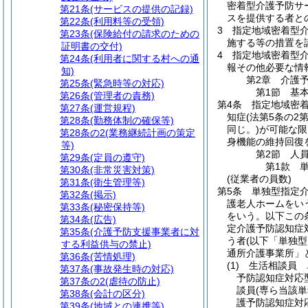
密着型介護予防サ
第21条
(サービスの提供の記録)
スを提供する者と
第22条
(利用料等の受領)
3
指定地域密着型
第23条
(保険給付の請求のための
施する等の措置を
証明書の交付)
4
指定地域密着型介
第24条
(利用者に関する村への通
報その他必要な情
知)
第2章
介護
第25条
(緊急時等の対応)
第1節
基
第26条
(管理者の責務)
第4条
指定地域密
第27条
(運営規程)
知症
(法第5条の2
第28条
(勤務体制の確保等)
同じ。)
が可能な限
第28条の2
(業務継続計画の策定
身機能の維持回復
等)
第2節
人
第29条
(定員の遵守)
第1款
第30条
(非常災害対策)
(従業者の員数)
第31条
(衛生管理等)
第5条
単独型指定
第32条
(掲示)
護老人ホームをい
第33条
(秘密保持等)
をいう。以下この
第34条
(広告)
定介護予防認知症
第35条
(介護予防支援事業者に対
う者
(以下「単独
する利益供与の禁止)
通所介護事業所」
第36条
(苦情処理)
(1)
生活相談員 
第37条
(事故発生時の対応)
予防認知症対応
第37条の2
(虐待の防止)
談員
(専ら当該
第38条
(会計の区分)
護予防認知症対
第39条
(地域との連携等)