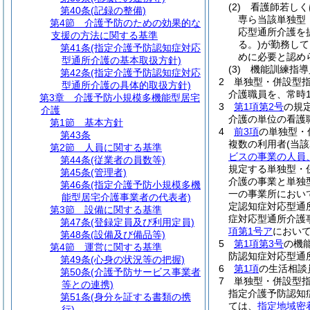
(2)
看護師若しく
第40条
(記録の整備)
専ら当該単独型
第4節
介護予防のための効果的な
応型通所介護を
支援の方法に関する基準
る。)
が勤務して
第41条
(指定介護予防認知症対応
めに必要と認め
型通所介護の基本取扱方針)
(3)
機能訓練指導
第42条
(指定介護予防認知症対応
2
単独型・併設型
型通所介護の具体的取扱方針)
介護職員を、常時
第3章
介護予防小規模多機能型居宅
3
第1項第2号
の規
介護
介護の単位の看護
第1節
基本方針
4
前3項
の単独型・
第43条
複数の利用者
(当
第2節
人員に関する基準
ビスの事業の人員
第44条
(従業者の員数等)
規定する単独型・
第45条
(管理者)
介護の事業と単独
第46条
(指定介護予防小規模多機
一の事業所におい
能型居宅介護事業者の代表者)
定認知症対応型通
第3節
設備に関する基準
症対応型通所介護
第47条
(登録定員及び利用定員)
項第1号ア
において
第48条
(設備及び備品等)
5
第1項第3号
の機
第4節
運営に関する基準
防認知症対応型通
第49条
(心身の状況等の把握)
6
第1項
の生活相談
第50条
(介護予防サービス事業者
7
単独型・併設型
等との連携)
指定介護予防認知
第51条
(身分を証する書類の携
ては、
指定地域密
行)