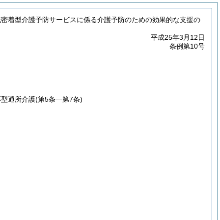
域密着型介護予防サービスに係る介護予防のための効果的な支援の
平成25年3月12日
条例第10号
応型通所介護
(第5条―第7条)