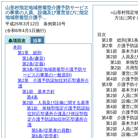
山形村指定地域密着型介護予防サービス
の事業の人員、設備及び運営並びに指定
○山形村指定
地域密着型介護予…
方法に関す
平成25年3月12日 条例第10号
(令和6年4月1日施行)
目次
第1章
総則
(第1
条項目次
沿革
第2章
介護予防
本則
第1節
基本方
第1章
総則
第2節
人員及
第1条
(趣旨)
第1款
単独
第2条
(定義)
第2款
共用
第3条
(指定地域密着型介護予防サ
第3節
運営に
ービスの事業の一般原則)
第4節
介護予
第2章
介護予防認知症対応型通所介
第3章
介護予防
護
第1節
基本方
第1節
基本方針
第2節
人員に
第4条
第3節
設備に
第2節
人員及び設備に関する基準
第4節
運営に
第1款
単独型指定介護予防認知
第5節
介護予
症対応型通所介護及び併設型指
第4章
介護予防
定介護予防認知症対応型通所介
第1節
基本方
護
第2節
人員に
第5条
(従業者の員数)
第3節
設備に
第6条
(管理者)