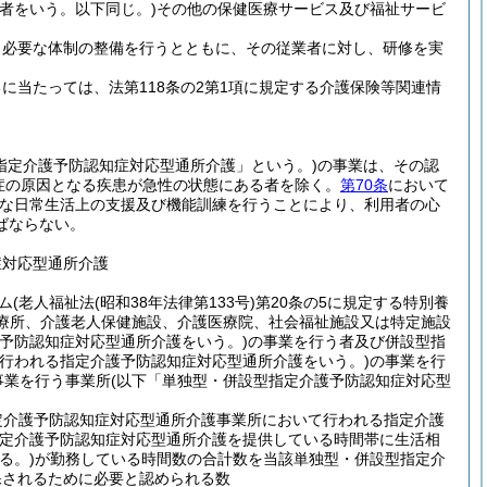
者をいう。以下同じ。)
その他の保健医療サービス及び福祉サービ
、必要な体制の整備を行うとともに、その従業者に対し、研修を実
当たっては、法第118条の2第1項に規定する介護保険等関連情
指定介護予防認知症対応型通所介護」という。)
の事業は、その認
症の原因となる疾患が急性の状態にある者を除く。
第70条
において
な日常生活上の支援及び機能訓練を行うことにより、利用者の心
ばならない。
症対応型通所介護
ム
(老人福祉法
(昭和38年法律第133号)
第20条の5に規定する特別養
診療所、介護老人保健施設、介護医療院、社会福祉施設又は特定施設
予防認知症対応型通所介護をいう。)
の事業を行う者及び併設型指
行われる指定介護予防認知症対応型通所介護をいう。)
の事業を行
事業を行う事業所
(以下「単独型・併設型指定介護予防認知症対応型
定介護予防認知症対応型通所介護事業所において行われる指定介護
定介護予防認知症対応型通所介護を提供している時間帯に生活相
る。)
が勤務している時間数の合計数を当該単独型・併設型指定介
保されるために必要と認められる数