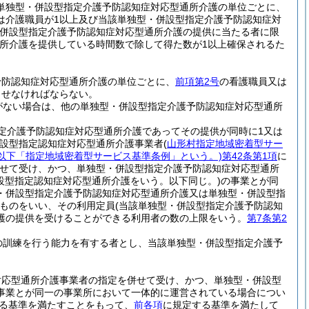
単独型・併設型指定介護予防認知症対応型通所介護の単位ごとに、
は介護職員が1以上及び当該単独型・併設型指定介護予防認知症対
・併設型指定介護予防認知症対応型通所介護の提供に当たる者に限
所介護を提供している時間数で除して得た数が1以上確保されるた
予防認知症対応型通所介護の単位ごとに、
前項第2号
の看護職員又は
させなければならない。
がない場合は、他の単独型・併設型指定介護予防認知症対応型通所
定介護予防認知症対応型通所介護であってその提供が同時に1又は
併設型指定認知症対応型通所介護事業者
(
山形村指定地域密着型サー
。以下「指定地域密着型サービス基準条例」という。)
第42条第1項
に
せて受け、かつ、単独型・併設型指定介護予防認知症対応型通所
設型指定認知症対応型通所介護をいう。以下同じ。)
の事業とが同
・併設型指定介護予防認知症対応型通所介護又は単独型・併設型指
ものをいい、その利用定員
(当該単独型・併設型指定介護予防認知
護の提供を受けることができる利用者の数の上限をいう。
第7条第2
の訓練を行う能力を有する者とし、当該単独型・併設型指定介護予
。
対応型通所介護事業者の指定を併せて受け、かつ、単独型・併設型
事業とが同一の事業所において一体的に運営されている場合につい
る基準を満たすことをもって、
前各項
に規定する基準を満たして