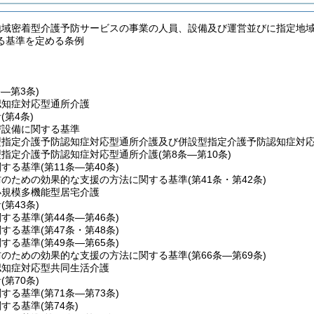
地域密着型介護予防サービスの事業の人員、設備及び運営並びに指定地
る基準を定める条例
条―第3条)
認知症対応型通所介護
針
(第4条)
び設備に関する基準
型指定介護予防認知症対応型通所介護及び併設型指定介護予防認知症対
型指定介護予防認知症対応型通所介護
(第8条―第10条)
関する基準
(第11条―第40条)
防のための効果的な支援の方法に関する基準
(第41条・第42条)
小規模多機能型居宅介護
針
(第43条)
関する基準
(第44条―第46条)
関する基準
(第47条・第48条)
関する基準
(第49条―第65条)
防のための効果的な支援の方法に関する基準
(第66条―第69条)
認知症対応型共同生活介護
針
(第70条)
関する基準
(第71条―第73条)
関する基準
(第74条)