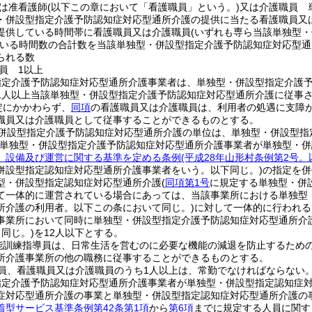
は准看護師
(以下この章において「看護職員」という。)
又は介護職員 
・併設型指定介護予防認知症対応型通所介護の提供に当たる看護職員又
提供している時間帯に看護職員又は介護職員
(いずれも専ら当該単独型
いる時間数の合計数を当該単独型・併設型指定介護予防認知症対応型通
られる数
員 1以上
指定介護予防認知症対応型通所介護事業者は、単独型・併設型指定介護
1人以上当該単独型・併設型指定介護予防認知症対応型通所介護に従事
定にかかわらず、
同項
の看護職員又は介護職員は、利用者の処遇に支障
職員又は介護職員として従事することができるものとする。
併設型指定介護予防認知症対応型通所介護の単位は、単独型・併設型指
該単独型・併設型指定介護予防認知症対応型通所介護事業者が単独型・
、設備及び運営に関する基準を定める条例
(平成28年山形村条例第2号
併設型指定認知症対応型通所介護事業者をいう。以下同じ。)
の指定を併
型・併設型指定認知症対応型通所介護
(
同項第1号
に規定する単独型・併
て一体的に運営されている場合にあっては、当該事業所における単独型
所介護の利用者。以下この条において同じ。)
に対して一体的に行われる
事業所において同時に単独型・併設型指定介護予防認知症対応型通所介
同じ。)
を12人以下とする。
能訓練指導員は、日常生活を営むのに必要な機能の減退を防止するため
所介護事業所の他の職務に従事することができるものとする。
員、看護職員又は介護職員のうち1人以上は、常勤でなければならない
指定介護予防認知症対応型通所介護事業者が単独型・併設型指定認知症
症対応型通所介護の事業と単独型・併設型指定認知症対応型通所介護の
着型サービス基準条例第42条第1項
から
第6項
までに規定する人員に関す