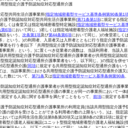
共用型指定介護予防認知症対応型通所介護
対応型共同生活介護事業所
(
指定地域密着型サービス基準条例第90条第1
介護予防認知症対応型共同生活介護事業所
(
第71条第1項
に規定する指定
若しくは食堂又は指定地域密着型特定施設
(
指定地域密着型サービス基準
条第6項
において同じ。)
若しくは指定地域密着型介護老人福祉施設
(
指定
施設をいう。
次条第1項
及び
第44条第6項
において同じ。)
の食堂若しく
等」という。)
の利用者、入居者又は入所者とともに行う指定介護予防認
事業を行う者
(以下「共用型指定介護予防認知症対応型通所介護事業者」
護事業所」という。)
に置くべき従業者の員数は、当該利用者、当該入居
当該共用型指定介護予防認知症対応型通所介護事業者が共用型指定認知
用型指定認知症対応型通所介護事業者をいう。以下同じ。)
の指定を併せ
対応型通所介護
(
同項
に規定する共用型指定認知症対応型通所介護をいう
ては、当該事業所における共用型指定介護予防認知症対応型通所介護又
した数について、
第71条
又は
指定地域密着型サービス基準条例第90条
予防認知症対応型通所介護事業者が共用型指定認知症対応型通所介護事
共用型指定認知症対応型通所介護の事業とが同一の事業所において一体
に規定する人員に関する基準を満たすことをもって、
前項
に規定する基
介護予防認知症対応型通所介護事業所の利用定員
(当該共用型指定介護予
介護の提供を受けることができる利用者の数の上限をいう。)
は、指定認
においては共同生活住居
(法第8条第20項又は法第8条の2第15項に規
密着型介護老人福祉施設
(ユニット型指定地域密着型介護老人福祉施設
(
福祉施設をいう。以下この項において同じ。)
を除く。)
においては施設