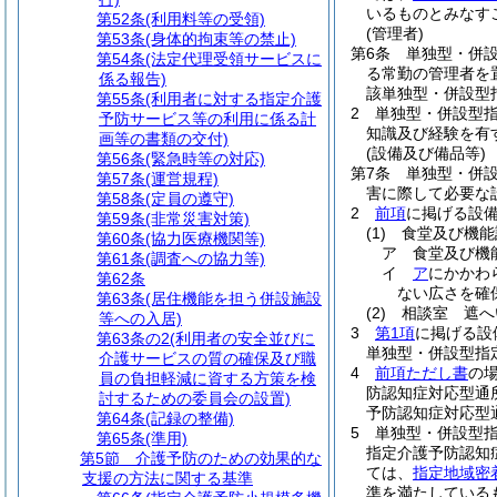
いるものとみなす
第52条
(利用料等の受領)
(管理者)
第53条
(身体的拘束等の禁止)
第6条
単独型・併
第54条
(法定代理受領サービスに
る常勤の管理者を
係る報告)
該単独型・併設型
第55条
(利用者に対する指定介護
2
単独型・併設型
予防サービス等の利用に係る計
知識及び経験を有
画等の書類の交付)
(設備及び備品等)
第56条
(緊急時等の対応)
第7条
単独型・併
第57条
(運営規程)
害に際して必要な
第58条
(定員の遵守)
2
前項
に掲げる設
第59条
(非常災害対策)
(1)
食堂及び機能
第60条
(協力医療機関等)
ア
食堂及び機
第61条
(調査への協力等)
イ
ア
にかかわ
第62条
ない広さを確
第63条
(居住機能を担う併設施設
(2)
相談室 遮へ
等への入居)
3
第1項
に掲げる設
第63条の2
(利用者の安全並びに
単独型・併設型指
介護サービスの質の確保及び職
4
前項ただし書
の
員の負担軽減に資する方策を検
防認知症対応型通
討するための委員会の設置)
予防認知症対応型
第64条
(記録の整備)
5
単独型・併設型
第65条
(準用)
指定介護予防認知
第5節
介護予防のための効果的な
ては、
指定地域密
支援の方法に関する基準
準を満たしている