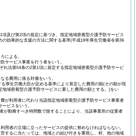
4第1項及び第2項の規定に基づき、指定地域密着型介護予防サービス
めの効果的な支援の方法に関する基準
(平成18年厚生労働省令第36
ころによる。
予防サービス事業を行う者をいう。
れ法第54条の2第1項に規定する指定地域密着型介護予防サービ
となる費用に係る対価をいう。
定する厚生労働大臣が定める基準により算定した費用の額
(その額が現
定地域密着型介護予防サービスに要した費用の額とする。)
をい
ス費が利用者に代わり当該指定地域密着型介護予防サービス事業者
サービスをいう。
者が勤務すべき時間数で除することにより、当該事業所の従業者
に利用者の立場に立ったサービスの提供に努めなければならない。
運営するに当たっては、地域との結び付きを重視し、村、他の地域