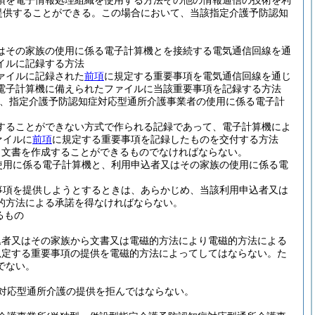
項を電子情報処理組織を使用する方法その他の情報通信の技術を利
提供することができる。
この場合において、当該指定介護予防認知
はその家族の使用に係る電子計算機とを接続する電気通信回線を通
イルに記録する方法
ァイルに記録された
前項
に規定する重要事項を電気通信回線を通じ
電子計算機に備えられたファイルに当該重要事項を記録する方法
は、指定介護予防認知症対応型通所介護事業者の使用に係る電子計
することができない方式で作られる記録であって、電子計算機によ
ァイルに
前項
に規定する重要事項を記録したものを交付する方法
り文書を作成することができるものでなければならない。
使用に係る電子計算機と、利用申込者又はその家族の使用に係る電
事項を提供しようとするときは、あらかじめ、当該利用申込者又は
的方法による承諾を得なければならない。
るもの
込者又はその家族から文書又は電磁的方法により電磁的方法による
規定する重要事項の提供を電磁的方法によってしてはならない。
た
でない。
対応型通所介護の提供を拒んではならない。