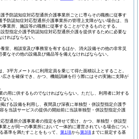
介護予防認知症対応型通所介護事業所ごとに専らその職務に従事す
護予防認知症対応型通所介護事業所の管理上支障がない場合は、当
の事業所、施設等の職務に従事することができるものとする。
併設型指定介護予防認知症対応型通所介護を提供するために必要な
なければならない。
静養室、相談室及び事務室を有するほか、消火設備その他の非常災
必要なその他の設備及び備品等を備えなければならない。
は、3平方メートルに利用定員を乗じて得た面積以上とすること。
い広さを確保でき、かつ、機能訓練を行う際にはその実施に支障が
。
業の用に供するものでなければならない。
ただし、利用者に対する
でない。
に掲げる設備を利用し、夜間及び深夜に単独型・併設型指定介護予
容を当該サービスの提供の開始前に当該単独型・併設型指定介護
対応型通所介護事業者の指定を併せて受け、かつ、単独型・併設型
事業とが同一の事業所において一体的に運営されている場合につい
る基準を満たすことをもって、
第1項
から
第3項
までに規定する基