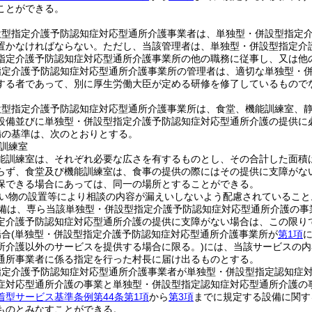
ことができる。
設型指定介護予防認知症対応型通所介護事業者は、単独型・併設型指定
置かなければならない。
ただし、当該管理者は、単独型・併設型指定介
指定介護予防認知症対応型通所介護事業所の他の職務に従事し、又は他
指定介護予防認知症対応型通所介護事業所の管理者は、適切な単独型・
する者であって、別に厚生労働大臣が定める研修を修了しているもので
設型指定介護予防認知症対応型通所介護事業所は、食堂、機能訓練室、
設備並びに単独型・併設型指定介護予防認知症対応型通所介護の提供に
備の基準は、次のとおりとする。
訓練室
能訓練室は、それぞれ必要な広さを有するものとし、その合計した面積
らず、食堂及び機能訓練室は、食事の提供の際にはその提供に支障がな
保できる場合にあっては、同一の場所とすることができる。
い物の設置等により相談の内容が漏えいしないよう配慮されていること
備は、専ら当該単独型・併設型指定介護予防認知症対応型通所介護の事
定介護予防認知症対応型通所介護の提供に支障がない場合は、この限り
場合
(単独型・併設型指定介護予防認知症対応型通所介護事業所が
第1項
所介護以外のサービスを提供する場合に限る。)
には、当該サービスの内
通所事業者に係る指定を行った村長に届け出るものとする。
指定介護予防認知症対応型通所介護事業者が単独型・併設型指定認知症
症対応型通所介護の事業と単独型・併設型指定認知症対応型通所介護の
着型サービス基準条例第44条第1項
から
第3項
までに規定する設備に関す
ものとみなすことができる。