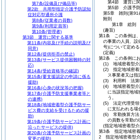
第4節
運営に
第7条
(設備及び備品等)
第5節
介護予
第2款
共用型指定介護予防認知
第5章
雑則
(第91
症対応型通所介護
附則
第8条
(従業者の員数)
第1章
総則
第9条
(利用定員等)
(趣旨)
第10条
(管理者)
第1条
この条例は
第3節
運営に関する基準
の事業の人員、設
第11条
(内容及び手続の説明及び
号)
について定める
同意)
(定義)
第12条
(提供拒否の禁止)
第2条
この条例に
第13条
(サービス提供困難時の対
(1)
地域密着型介
応)
(2)
指定地域密着
第14条
(受給資格等の確認)
ス事業者又は指
第15条
(要支援認定の申請に係る
(3)
利用料 法第
援助)
(4)
地域密着型介
第16条
(心身の状況等の把握)
に当該指定地域
第17条
(介護予防支援事業者等と
う。
の連携)
(5)
法定代理受領
第18条
(地域密着型介護予防サー
に支払われる場
ビス費の支給を受けるための援
(6)
常勤換算方法
助)
の員数を常勤の
第19条
(介護予防サービス計画に
(指定地域密着型
沿ったサービスの提供)
第3条
指定地域密
第20条
(介護予防サービス計画の
2
指定地域密着型
変更の援助)