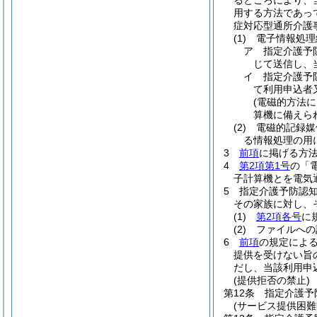
るところにより、
用する方法であっ
症対応型通所介護
(1)
電子情報処理
ア
指定介護予
じて送信し、
イ
指定介護予
て利用申込者
(電磁的方法
算機に備えら
(2)
電磁的記録媒
る情報処理の用
3
前項
に掲げる方
4
第2項第1号
の「
子計算機とを電気
5
指定介護予防認
その家族に対し、
(1)
第2項各号
に
(2)
ファイルへの
6
前項
の規定によ
提供を受けない旨
だし、当該利用申
(提供拒否の禁止)
第12条
指定介護予
(サービス提供困難