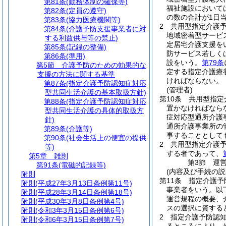
第81条
(勤務体制の確保等)
福祉施設において
第82条
(定員の遵守)
の数の合計が1日
第83条
(協力医療機関等)
2
共用型指定介護
第84条
(介護予防支援事業者に対
地域密着型サービ
する利益供与等の禁止)
定居宅介護支援を
第85条
(記録の整備)
防サービス若しく
第86条
(準用)
設をいう。
第79条
第5節
介護予防のための効果的な
定する指定介護療
支援の方法に関する基準
ければならない。
第87条
(指定介護予防認知症対応
(管理者)
型共同生活介護の基本取扱方針)
第10条
共用型指定
第88条
(指定介護予防認知症対応
置かなければなら
型共同生活介護の具体的取扱方
症対応型通所介護
針)
通所介護事業所の
第89条
(介護等)
事することとして
第90条
(社会生活上の便宜の提供
2
共用型指定介護
等)
する者であって、
第5章
雑則
第3節
運
第91条
(電磁的記録等)
(内容及び手続の説
附則
第11条
指定介護予
附則
(平成27年3月13日条例第11号)
事業者をいう。以
附則
(平成28年3月14日条例第18号)
運営規程の概要、
附則
(平成30年3月8日条例第4号)
スの選択に資する
附則
(令和3年3月15日条例第6号)
2
指定介護予防認
附則
(令和6年3月15日条例第7号)