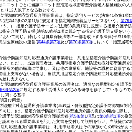
はユニットごとに当該ユニット型指定地域密着型介護老人福祉施設の入
当たり12人以下となる数とする。
予防認知症対応型通所介護事業者は、指定居宅サービス
(法第41条第1
ス
(法第42条の2第1項に規定する指定地域密着型サービスをいう。
第79
いう。)
、指定介護予防サービス
(法第53条第1項に規定する指定介護予
は指定介護予防支援
(法第58条第1項に規定する指定介護予防支援をいう
において同じ。)
若しくは健康保険法等の一部を改正する法律
(平成18年
養型医療施設の運営
(
第44条第7項
及び
第70条第9項
において「指定居宅
介護予防認知症対応型通所介護事業者は、共用型指定介護予防認知症対
ない。
ただし、当該管理者は、共用型指定介護予防認知症対応型通所介
事業所の他の職務に従事し、又は他の事業所、施設等の職務に従事する
管理上支障がない場合は、当該共用型指定介護予防認知症対応型通所介
も差し支えない。
予防認知症対応型通所介護事業所の管理者は、適切な共用型指定介護予
第6条第2項
に規定する厚生労働大臣が定める研修を修了しているもので
営に関する基準
明及び同意)
防認知症対応型通所介護事業者
(単独型・併設型指定介護予防認知症対
下同じ。)
は、指定介護予防認知症対応型通所介護の提供の開始に際し、
介護予防認知症対応型通所介護従業者
(
第5条第1項
又は
第8条第1項
の従
と認められる重要事項を記した文書を交付して説明を行い、当該提供の
知症対応型通所介護事業者は、利用申込者又はその家族からの申出があ