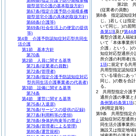
第66条
(指定介護予防小規模多機
第2款
能型居宅介護の基本取扱方針)
(従業者の員数)
第67条
(指定介護予防小規模多機
第8条
指定認知症
能型居宅介護の具体的取扱方針)
じ。)
若しくは指定
第68条
(介護等)
いて同じ。)
の居間
第69条
(社会生活上の便宜の提供
条第1項
及び
第44
等)
着型介護老人福祉
第4章
介護予防認知症対応型共同生
いて「本体事業所
活介護
介護」という。)
の
第1節
基本方針
知症対応型通所介
第70条
所介護の利用者
(
第2節
人員に関する基準
1項
に規定する共
第71条
(従業者の員数)
共用型指定認知症
第72条
(管理者)
ている場合にあっ
第73条
(指定介護予防認知症対応
同じ。)
の数を合計
型共同生活介護事業者の代表者)
る。
第3節
設備に関する基準
2
共用型指定介護
第74条
通所介護の事業と
第4節
運営に関する基準
条例第45条第1項
第75条
(入退居)
(利用定員等)
第76条
(サービスの提供の記録)
第9条
共用型指定
第77条
(利用料等の受領)
認知症対応型通所
第78条
(身体的拘束等の禁止)
同生活介護事業所
第79条
(管理者による管理)
施設又は指定地域
第80条
(運営規程)
域密着型介護老人