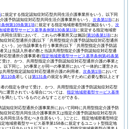
項
に規定する指定認知症対応型共同生活介護事業所をいう。以下同
介護予防認知症対応型共同生活介護事業所をいう。
次条第1項
にお
条例第109条第1項
に規定する指定地域密着型特定施設をいう。
次
地域密着型サービス基準条例第130条第1項
に規定する指定地域密
は共同生活室において、これらの事業所又は施設
(
第10条第1項
にお
知症対応型通所介護
(以下「共用型指定介護予防認知症対応型通所
という。)
が当該事業を行う事業所
(以下「共用型指定介護予防認
者又は当該入所者の数と当該共用型指定介護予防認知症対応型通
症対応型通所介護事業者
(
指定地域密着型サービス基準条例第45条第
て受け、かつ、共用型指定介護予防認知症対応型通所介護の事業と
。以下同じ。)
の事業とが同一の事業所において一体的に運営され
は共用型指定認知症対応型通所介護の利用者。
次条第1項
において
、
第110条
若しくは
第131条
の規定を満たすために必要な数以上とす
業者の指定を併せて受け、かつ、共用型指定介護予防認知症対応型
的に運営されている場合については、
指定地域密着型サービス基準
準を満たしているものとみなすことができる。
防認知症対応型通所介護事業所において同時に共用型指定介護予防
知症対応型共同生活介護事業所又は指定介護予防認知症対応型共
定する共同生活を営むべき住居をいう。)
ごとに、指定地域密着型特定
指定地域密着型サービス基準第158条に規定するユニット型指定地
ごとに1日当たり3人以下とし、ユニット型指定地域密着型介護老人