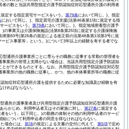
居者の数と当該共用型指定介護予防認知症対応型通所介護の利用者
項に規定する指定居宅サービスをいう。
第79条
において同じ。)
、指定
条
において同じ。)
、指定居宅介護支援
(法第46条第1項に規定する指
防サービスをいう。
第79条
において同じ。)
、指定地域密着型介護予
。)
の事業又は介護保険施設
(法第8条第25項に規定する介護保険施
法律第83号)
第26条の規定による改正前の法第48条第1項第3号に規
サービス事業等」という。)
について3年以上の経験を有する者でな
応型通所介護事業所ごとに専らその職務に従事する常勤の管理者を
護事業所の管理上支障がない場合は、当該共用型指定介護予防認知
ことができるものとする。
なお、共用型指定介護予防認知症対応型
護事業所の他の職務に従事し、かつ、他の本体事業所等の職務に従
防認知症対応型通所介護を提供するために必要な知識及び経験を有
なければならない。
応型通所介護事業者及び共用型指定介護予防認知症対応型通所介護
あらかじめ、利用申込者又はその家族に対し、
第27条
に規定する
業者をいう。以下同じ。)
の勤務の体制その他の利用申込者のサービ
開始について利用申込者の同意を得なければならない。
った場合には、
前項
の規定による文書の交付に代えて、
第5項
で定め