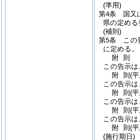
(準用)
第4条
国又
県の定める
(補則)
第5条
この
に定める。
附
則
この告示は
附
則
(
この告示は
附
則
(
この告示は
附
則
(
この告示は
附
則
(
(施行期日)