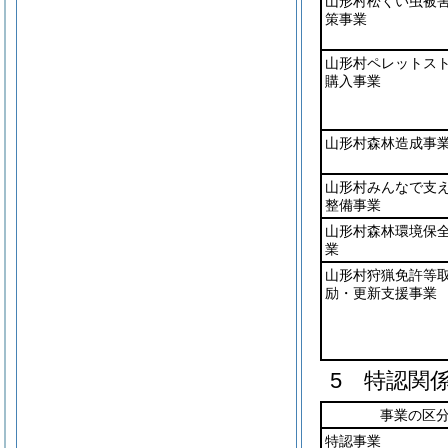
山形村松くい虫被
策事業
山形村ペレットス
購入事業
山形村森林造成事
山形村みんなで支
整備事業
山形村森林環境保
業
山形村狩猟免許等
励・更新支援事業
5 特認関
事業の区
特認事業