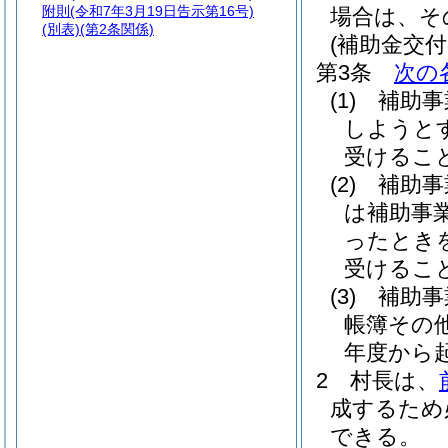
附則
(令和7年3月19日告示第16号)
場合は、そ
(別表)
(第2条関係)
(補助金交付
第3条
次の
(1)
補助事
しようと
受けるこ
(2)
補助事
は補助事
ったとき
受けるこ
(3)
補助事
帳簿その
年度から
2
村長は、
成するため
できる。