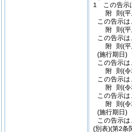
1
この告示
附
則
(
この告示は
附
則
(
この告示は
附
則
(
(施行期日)
この告示は
附
則
(
この告示は
附
則
(
この告示は
附
則
(
(施行期日)
この告示は
(別表)
(第2条