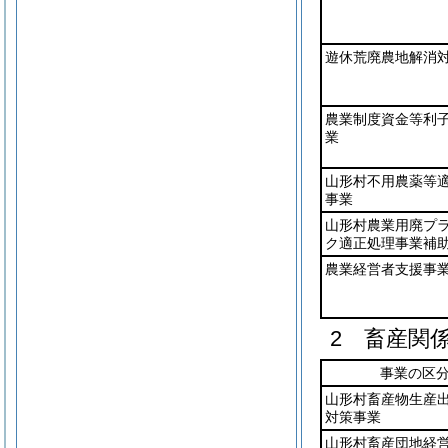
遊休荒廃農地解消
農業制度資金等利
業
山形村不用農薬等
事業
山形村農業用廃プ
ク適正処理事業補
農業経営者支援事
2 畜産関
事業の区
山形村畜産物生産
対策事業
山形村畜産団地経