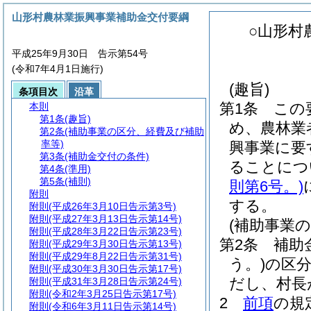
山形村農林業振興事業補助金交付要綱
○山形村
平成25年9月30日 告示第54号
(令和7年4月1日施行)
(趣旨)
条項目次
沿革
第1条
この
本則
第1条
(趣旨)
め、農林業
第2条
(補助事業の区分、経費及び補助
率等)
興事業に要
第3条
(補助金交付の条件)
ることにつ
第4条
(準用)
第5条
(補則)
則第6号。)
附則
する。
附則
(平成26年3月10日告示第3号)
附則
(平成27年3月13日告示第14号)
(補助事業
附則
(平成28年3月22日告示第23号)
第2条
補助
附則
(平成29年3月30日告示第13号)
附則
(平成29年8月22日告示第31号)
う。)
の区
附則
(平成30年3月30日告示第17号)
だし、村長
附則
(平成31年3月28日告示第24号)
附則
(令和2年3月25日告示第17号)
2
前項
の規
附則
(令和6年3月11日告示第14号)