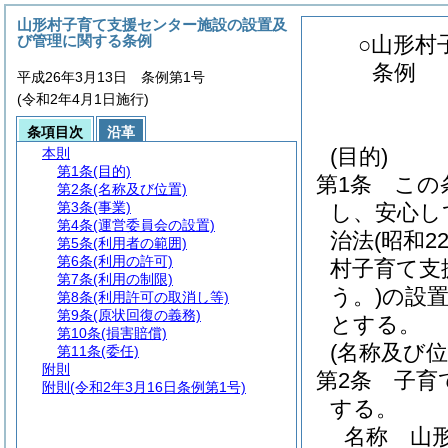
山形村子育て支援センター施設の設置及
び管理に関する条例
○山形村
条例
平成26年3月13日 条例第1号
(令和2年4月1日施行)
条項目次
沿革
(目的)
本則
第1条
(目的)
第1条
この
第2条
(名称及び位置)
第3条
(事業)
し、安心し
第4条
(運営委員会の設置)
治法
(昭和2
第5条
(利用者の範囲)
第6条
(利用の許可)
村子育て支
第7条
(利用の制限)
う。)
の設
第8条
(利用許可の取消し等)
第9条
(原状回復の義務)
とする。
第10条
(損害賠償)
(名称及び位
第11条
(委任)
附則
第2条
子育
附則
(令和2年3月16日条例第1号)
する。
名称 山