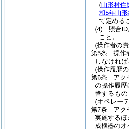
(
山形村住
和5年山形
て定める
(4)
照合I
こと。
(操作者の責
第5条
操作
しなければ
(操作履歴の
第6条
アク
の操作履歴
管するもの
(オペレー
第7条
アク
実施するほ
成機器のオ