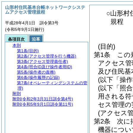
山形村住民基本台帳ネットワークシステ
ムアクセス管理規程
○山形村
規程
平成28年4月1日 訓令第3号
(令和5年9月1日施行)
条項目次
沿革
(目的)
本則
第1条
(目的)
第1条
この
第2条
(アクセス管理を行う機器)
第3条
(アクセス管理責任者)
アクセス管
第4条
(照合ID及び操作者用ID)
及び住民基
第5条
(操作者の責務)
第6条
(操作履歴の記録)
(以下「操
第7条
(オペレーティングシステムの管
(以下「照合
理)
附則
用される符
附則
(令和2年3月31日訓令第4号)
セス管理の
附則
(令和5年9月1日訓令第11号)
(アクセス
第2条
次に
機器につい