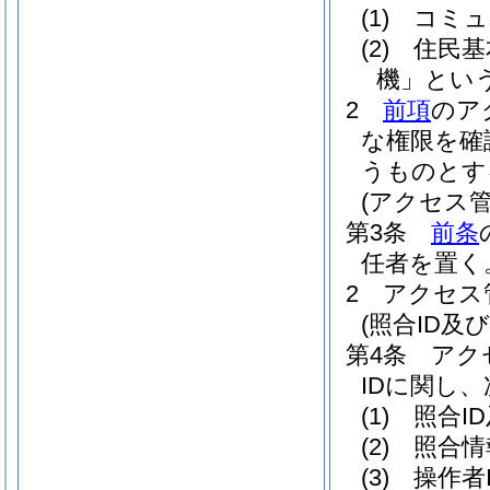
(1)
コミュ
(2)
住民基
機」という
2
前項
のア
な権限を確
うものとす
(アクセス管
第3条
前条
任者を置く
2
アクセス
(照合ID及び
第4条
アク
IDに関し
(1)
照合I
(2)
照合情
(3)
操作者