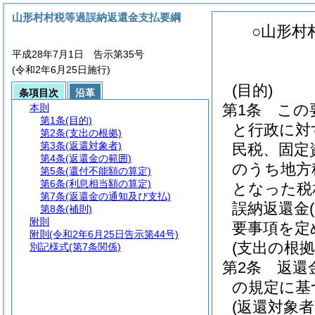
山形村村税等過誤納返還金支払要綱
○山形村
平成28年7月1日 告示第35号
(令和2年6月25日施行)
(目的)
条項目次
沿革
第1条
この
本則
第1条
(目的)
と行政に対
第2条
(支出の根拠)
第3条
(返還対象者)
民税、固定
第4条
(返還金の範囲)
のうち地方
第5条
(還付不能額の算定)
第6条
(利息相当額の算定)
となった税
第7条
(返還金の通知及び支払)
誤納返還金
第8条
(補則)
附則
要事項を定
附則
(令和2年6月25日告示第44号)
(支出の根拠
別記様式
(第7条関係)
第2条
返還
の規定に基
(返還対象者