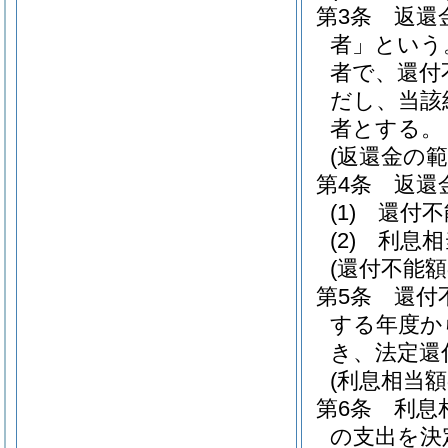
第3条
返還
者」という
者で、還付
だし、当該
者とする。
(返還金の範
第4条
返還
(1)
還付不
(2)
利息相
(還付不能額
第5条
還付
する年度か
き、法定還
(利息相当額
第6条
利息
の支出を決