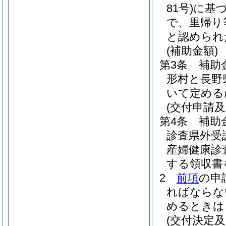
81号)
に基
で、里帰り
と認められ
(補助金額)
第3条
補助
形村と長野
いて定める
(交付申請及
第4条
補助
診査県外受
産婦健康診
する領収書
2
前項
の申
ればならな
めるときは
(交付決定及