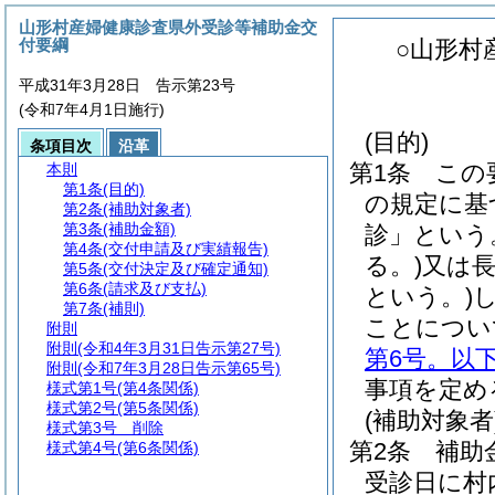
山形村産婦健康診査県外受診等補助金交
付要綱
○山形村
平成31年3月28日 告示第23号
(令和7年4月1日施行)
(目的)
条項目次
沿革
第1条
この
本則
第1条
(目的)
の規定に基
第2条
(補助対象者)
第3条
(補助金額)
診」という
第4条
(交付申請及び実績報告)
る。)
又は
第5条
(交付決定及び確定通知)
第6条
(請求及び支払)
という。)
第7条
(補則)
ことについ
附則
附則
(令和4年3月31日告示第27号)
第6号。以
附則
(令和7年3月28日告示第65号)
事項を定め
様式第1号
(第4条関係)
様式第2号
(第5条関係)
(補助対象者
様式第3号
削除
第2条
補助
様式第4号
(第6条関係)
受診日に村