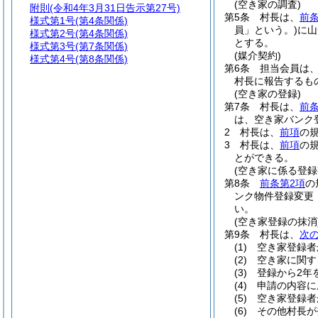
(空き家の調査)
附則
(令和4年3月31日告示第27号)
第5条
村長は、
前
様式第1号
(第4条関係)
員」という。)
に山
様式第2号
(第4条関係)
とする。
様式第3号
(第7条関係)
(媒介契約)
様式第4号
(第8条関係)
第6条
担当会員は
村長に報告するも
(空き家の登録)
第7条
村長は、
前
は、空き家バンク
2
村長は、
前項
の
3
村長は、
前項
の
とができる。
(空き家に係る登録
第8条
前条第2項
の
ンク物件登録変更
い。
(空き家登録の抹消
第9条
村長は、
次
(1)
空き家登録者
(2)
空き家に関す
(3)
登録から2年
(4)
申請の内容に
(5)
空き家登録者
(6)
その他村長が