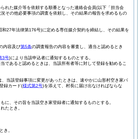
められた媒介等を依頼する順番となった連絡会会員
(以下「担当会
状況その他必要事項の調査を依頼し、その結果の報告を求めるもの
昭和27年法律第176号)
に定める専任媒介契約を締結し、その結果を
の内容及び
第5条
の調査報告の内容を審査し、適当と認めるとき
第3号
)
により当該申込者に通知するものとする。
適当であると認めるときは、当該所有者等に対して登録を勧めるこ
は、当該登録事項に変更があったときは、速やかに山形村空き家バ
登録カード
(
様式第2号
)
を添えて、村長に届け出なければならな
ともに、その旨を当該空き家登録者に通知するものとする。
されたとき。
とき。