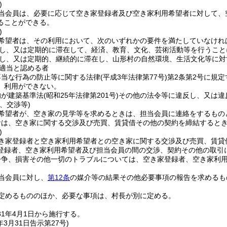
)
当会員は、必要に応じて空き家登録者及び空き家利用希望者に対して、
ることができる。
)
希望者は、その利用において、次のいずれかの要件を満たしていなけれ
し、又は定期的に滞在して、経済、教育、文化、芸術活動等を行うこと
し、又は定期的、継続的に滞在し、山形村の自然環境、生活文化等に対
適当と認める者
不当な行為の防止等に関する法律
(平成3年法律第77号)
第2条第2号に規
、利用ができない。
的が建築基準法
(昭和25年法律第201号)
その他の法令等に違反し、又は違
、交渉等)
希望者が、空き家の見学等を求めるときは、担当会員に連絡をするもの
者は、空き家に関する交渉及び売買、賃貸借その他の契約を締結すると
)
き家登録者と空き家利用希望者との空き家に関する交渉及び売買、賃貸
登録者、空き家利用希望者及び担当会員の間の交渉、契約その他の取引
紛争、損害その他一切のトラブルについては、空き家登録者、空き家利
当会員に対し、
第12条
の媒介等の結果その他必要事項の報告を求めるも
定めるもののほか、必要な事項は、村長が別に定める。
1年4月1日から施行する。
年3月31日
告示第27号)