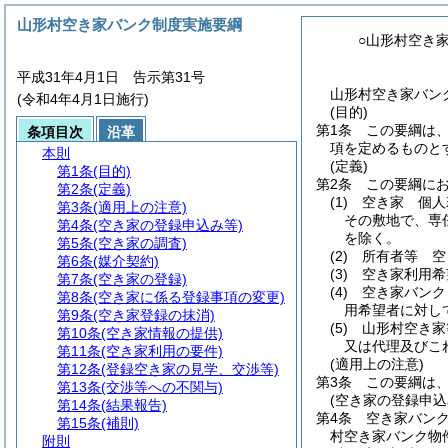
山形村空き家バンク制度実施要綱
○山形村空き
平成31年4月1日 告示第31号
山形村空き家バンク
(令和4年4月1日施行)
(目的)
第1条
この要綱は
条項目次
沿革
項を定めるものと
本則
(定義)
第1条
(目的)
第2条
この要綱に
第2条
(定義)
(1)
空き家 個人
第3条
(適用上の注意)
その敷地で、専
第4条
(空き家の登録申込み等)
を除く。
第5条
(空き家の調査)
(2)
所有者等 空
第6条
(媒介契約)
(3)
空き家利用希
第7条
(空き家の登録)
(4)
空き家バンク
第8条
(空き家に係る登録事項の変更)
用希望者に対し
第9条
(空き家登録の抹消)
(5)
山形村空き家
第10条
(空き家情報の提供)
又は代理及びこ
第11条
(空き家利用の要件)
(適用上の注意)
第12条
(登録空き家の見学、交渉等)
第3条
この要綱は
第13条
(交渉等への不関与)
(空き家の登録申込
第14条
(結果報告)
第4条
空き家バン
第15条
(補則)
村空き家バンク物
附則