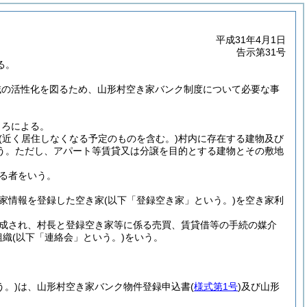
平成31年4月1日
告示第31号
る。
域の活性化を図るため、山形村空き家バンク制度について必要な事
ころによる。
(近く居住しなくなる予定のものを含む。)
村内に存在する建物及び
う。
ただし、アパート等賃貸又は分譲を目的とする建物とその敷地
る者をいう。
家情報を登録した空き家
(以下「登録空き家」という。)
を空き家利
成され、村長と登録空き家等に係る売買、賃貸借等の手続の媒介
組織
(以下「連絡会」という。)
をいう。
う。)
は、山形村空き家バンク物件登録申込書
(
様式第1号
)
及び山形