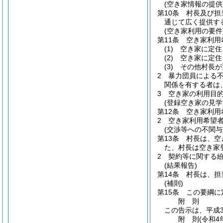
(空き家情報の提供
第10条
村長及び担
通じて広く提供す
(空き家利用の要件
第11条
空き家利用
(1)
空き家に定住
(2)
空き家に定住
(3)
その他村長が
2
暴力団員による
関係を有する者は
3
空き家の利用目
(登録空き家の見学
第12条
空き家利用
2
空き家利用希望
(交渉等への不関与
第13条
村長は、空
た、村長は空き家
2
契約等に関する
(結果報告)
第14条
村長は、担
(補則)
第15条
この要綱に
附
則
この告示は、平成3
附
則
(令和4