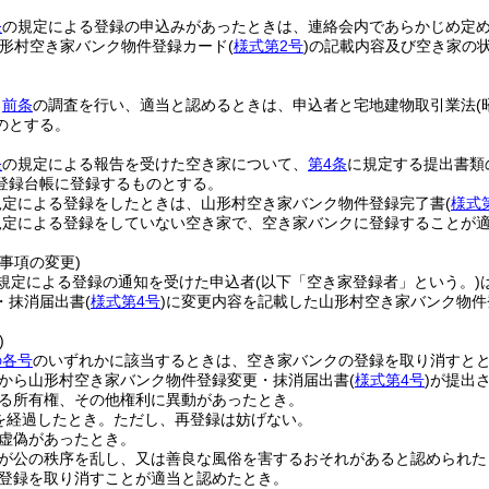
条
の規定による登録の申込みがあったときは、連絡会内であらかじめ定
形村空き家バンク物件登録カード
(
様式第2号
)
の記載内容及び空き家の
、
前条
の調査を行い、適当と認めるときは、申込者と宅地建物取引業法
(
のとする。
条
の規定による報告を受けた空き家について、
第4条
に規定する提出書類
登録台帳に登録するものとする。
規定による登録をしたときは、山形村空き家バンク物件登録完了書
(
様式
規定による登録をしていない空き家で、空き家バンクに登録することが
事項の変更)
規定による登録の通知を受けた申込者
(以下「空き家登録者」という。)
・抹消届出書
(
様式第4号
)
に変更内容を記載した山形村空き家バンク物件
)
の各号
のいずれかに該当するときは、空き家バンクの登録を取り消すと
から山形村空き家バンク物件登録変更・抹消届出書
(
様式第4号
)
が提出
る所有権、その他権利に異動があったとき。
を経過したとき。
ただし、再登録は妨げない。
虚偽があったとき。
が公の秩序を乱し、又は善良な風俗を害するおそれがあると認められた
登録を取り消すことが適当と認めたとき。