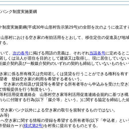
家バンク制度実施要綱
制度実施要綱(平成30年山形村告示第29号)の全部を次のように改正す
、山形村における空き家の有効活用をとおして、移住定住の促進及び地
する。
おいて、
次の各号
に掲げる用語の意義は、それぞれ
当該各号
に定めると
若しくは法人が居住を目的として建築又は取得し、現に居住していない
任媒介契約及び一般媒介契約のいずれの契約も締結していないものをい
き家に係る所有権又は売却若しくは賃貸を行うことができる権利を有す
望者 登録空き家の利用を希望する者をいう。
 空き家の売却及び賃貸等を希望する所有者等から申込みを受けた空き
て情報提供を行う制度をいう。
等利活用促進連絡会 山形村空き家等利活用促進連絡会規約に基づき構
れらに付随する行為
(以下「媒介等」という。)
に関する協定を締結した
、空き家バンク以外による空き家の取引を規制するものではない。
み等)
クへ空き家に関する情報の登録を希望する所有者等
(以下「申込者」とい
件登録カード
(
様式第2号
)
を村長に提出するものとする。