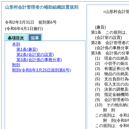
山形村会計管理者の補助組織設置規則
○山形村会計
令和2年3月31日 規則第6号
(趣旨)
(令和6年4月1日施行)
第1条
この規則は
(会計室の設置)
条項目次
沿革
第2条
会計管理者
本則
(会計係の事務分掌
第1条
(趣旨)
第3条
会計係の分
第2条
(会計室の設置)
(1)
現金の出納及
第3条
(会計係の事務分掌)
(2)
小切手の振出
附則
(3)
有価証券
(公
附則
(令和6年3月25日規則第6号)
(4)
物品の出納及
(5)
支出負担行為
(6)
収入支出の出
(7)
決算の調整及
(8)
指定金融機関
(9)
会計管理者印
(10)
その他出納
附
則
この規則は、令和
附
則
(令和6
この規則は、令和