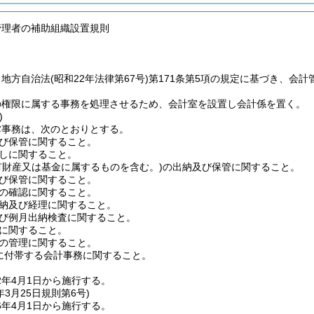
管理者の補助組織設置規則
、地方自治法
(昭和22年法律第67号)
第171条第5項の規定に基づき、会
の権限に属する事務を処理させるため、会計室を設置し会計係を置く。
)
掌事務は、次のとおりとする。
び保管に関すること。
しに関すること。
有財産又は基金に属するものを含む。)
の出納及び保管に関すること。
び保管に関すること。
の確認に関すること。
納及び経理に関すること。
び例月出納検査に関すること。
に関すること。
の管理に関すること。
に付帯する会計事務に関すること。
2年4月1日から施行する。
年3月25日
規則第6号)
6年4月1日から施行する。