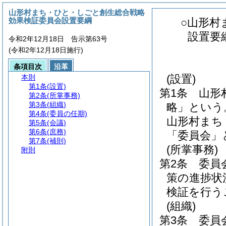
山形村まち・ひと・しごと創生総合戦略
効果検証委員会設置要綱
○山形村
設置要
令和2年12月18日 告示第63号
(令和2年12月18日施行)
条項目次
沿革
(設置)
本則
第1条
(設置)
第1条
山形
第2条
(所掌事務)
第3条
(組織)
略」という
第4条
(委員の任期)
山形村まち
第5条
(会議)
第6条
(庶務)
「委員会」
第7条
(補則)
(所掌事務)
附則
第2条
委員
策の進捗状
検証を行う
(組織)
第3条
委員