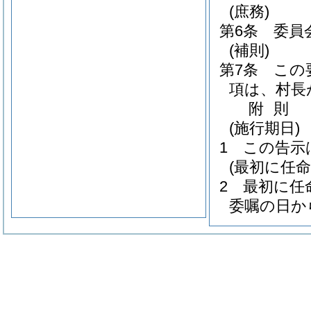
(庶務)
第6条
委員
(補則)
第7条
この
項は、村長
附
則
(施行期日)
1
この告示
(最初に任
2
最初に任
委嘱の日か