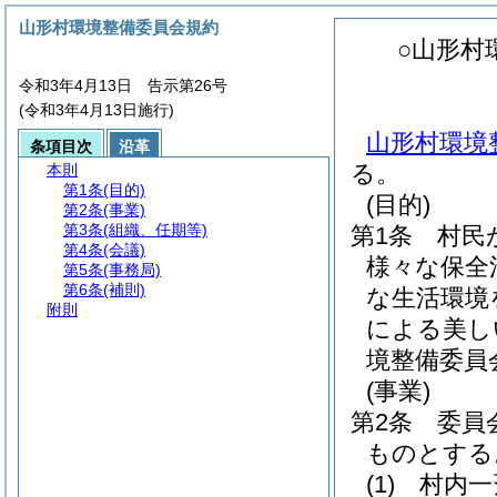
山形村環境整備委員会規約
○山形村
令和3年4月13日 告示第26号
(令和3年4月13日施行)
山形村環境整
条項目次
沿革
る。
本則
第1条
(目的)
(目的)
第2条
(事業)
第3条
(組織、任期等)
第1条
村民
第4条
(会議)
様々な保全
第5条
(事務局)
第6条
(補則)
な生活環境
附則
による美し
境整備委員
(事業)
第2条
委員
ものとする
(1)
村内一