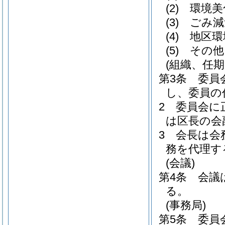
(2)
環境美
(3)
ごみ減
(4)
地区環
(5)
その他
(組織、任期
第3条
委員
し、委員の
2
委員会に
は区長の会
3
会長は会
務を代理す
(会議)
第4条
会議
る。
(事務局)
第5条
委員