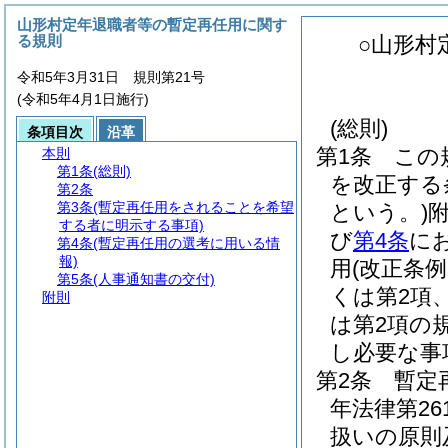
山形村定年退職者等の暫定再任用に関す
る規則
○山形村
令和5年3月31日 規則第21号
(令和5年4月1日施行)
(総則)
条項目次
沿革
第1条
この
本則
第1条
(総則)
を改正する
第2条
第3条
(暫定再任用をされることを希望
という。)
する者に明示する事項)
び
第4条
に
第4条
(暫定再任用の選考に用いる情
報)
用
(改正条
第5条
(人事通知書の交付)
くは第2項
附則
は第2項の
し必要な事
第2条
暫定
年法律第2
扱いの原則