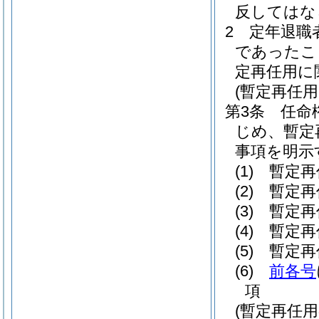
反してはな
2
定年退職
であったこ
定再任用に
(暫定再任
第3条
任命
じめ、暫定
事項を明示
(1)
暫定再
(2)
暫定再
(3)
暫定再
(4)
暫定再
(5)
暫定再
(6)
前各号
項
(暫定再任