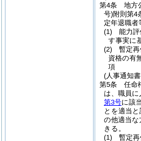
第4条
地方
号)
附則第4
定年退職者
(1)
能力評
す事実に
(2)
暫定再
資格の有
項
(人事通知書
第5条
任命
は、職員に
第3号
に該
とを適当と
の他適当な
きる。
(1)
暫定再