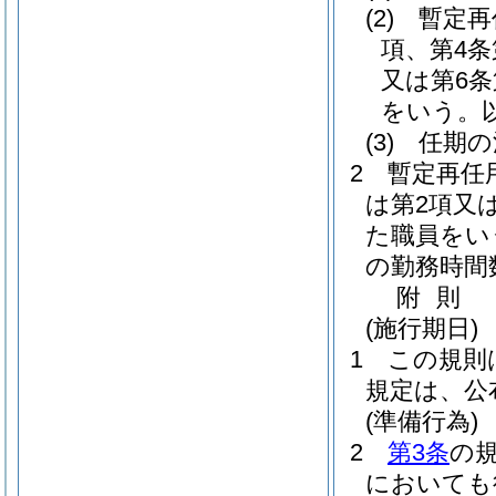
(2)
暫定再
項、第4条
又は第6
をいう。
(3)
任期の
2
暫定再任
は第2項又
た職員をい
の勤務時間
附
則
(施行期日)
1
この規則
規定は、公
(準備行為)
2
第3条
の
においても