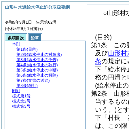
山形村水道給水停止処分取扱要綱
○山形村
令和5年9月1日 告示第62号
(令和5年9月1日施行)
(目的)
条項目次
沿革
第1条
この
本則
第1条
(目的)
及び
山形村
第2条
(給水停止の対象者)
第3条
(給水停止の予告)
条
の規定に
第4条
(給水停止の執行)
下「給水停
第5条
(給水停止の中断)
第6条
(給水停止の解除)
務の円滑と
第7条
(文書の送達)
(給水停止の
第8条
(雑則)
附則
第2条
山形
様式第1号
当するもの
様式第2号
様式第3号
いう。)
と
下「村長」
は、この限