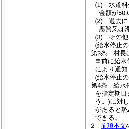
(1)
水道料
金額が50
(2)
過去に
悪質又は
(3)
その他
(給水停止の
第3条
村長
事前に給水
により通知
(給水停止の
第4条
給水
を指定期日
う。)
に対
があると認
できる。
2
前項本文