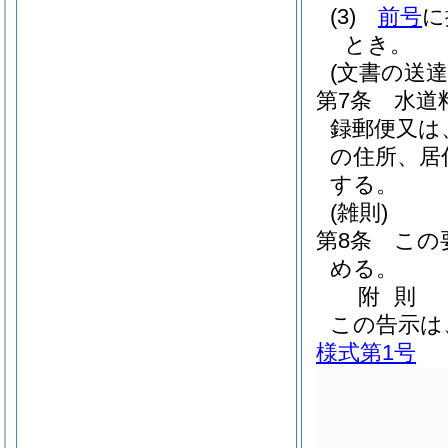
(3)
前号
に
とき。
(文書の送達
第7条
水道
録郵便又は
の住所、居
する。
(雑則)
第8条
この
める。
附
則
この告示は
様式第1号