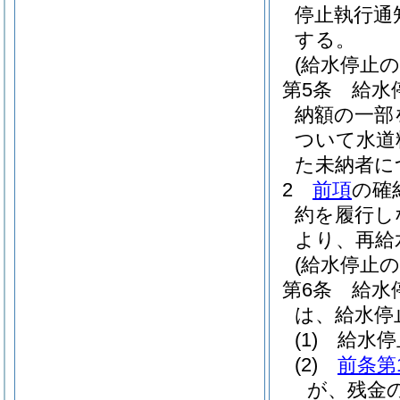
停止執行通
する。
(給水停止の
第5条
給水
納額の一部
ついて水道
た未納者に
2
前項
の確
約を履行し
より、再給
(給水停止の
第6条
給水
は、給水停
(1)
給水停
(2)
前条第
が、残金