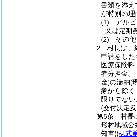
書類を添え
が特別の理
(1)
アルピ
又は定期
(2)
その他
2
村長は、
申請をした
医療保険料
者分担金、
金)
の滞納
(
象から除く
限りでない
(交付決定及
第5条
村長
形村地域公
知書)
(
様式第