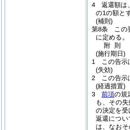
4
返還額は
の1の額と
(補則)
第8条
この
に定める。
附
則
(施行期日)
1
この告示
(失効)
2
この告示
(経過措置)
3
前項
の規
も、その失
の決定を受
返還につい
は、なおそ