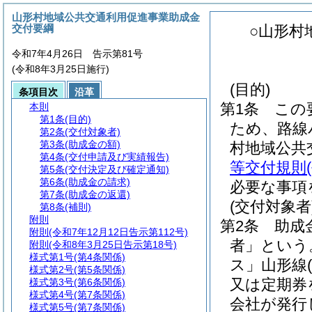
山形村地域公共交通利用促進事業助成金
交付要綱
○山形村
令和7年4月26日 告示第81号
(令和8年3月25日施行)
(目的)
条項目次
沿革
第1条
この
本則
第1条
(目的)
ため、路線
第2条
(交付対象者)
第3条
(助成金の額)
村地域公共
第4条
(交付申請及び実績報告)
等交付規則
第5条
(交付決定及び確定通知)
第6条
(助成金の請求)
必要な事項
第7条
(助成金の返還)
(交付対象者
第8条
(補則)
附則
第2条
助成
附則
(令和7年12月12日告示第112号)
者」という
附則
(令和8年3月25日告示第18号)
様式第1号
(第4条関係)
ス」山形線
様式第2号
(第5条関係)
又は定期券
様式第3号
(第6条関係)
様式第4号
(第7条関係)
会社が発行
様式第5号
(第7条関係)