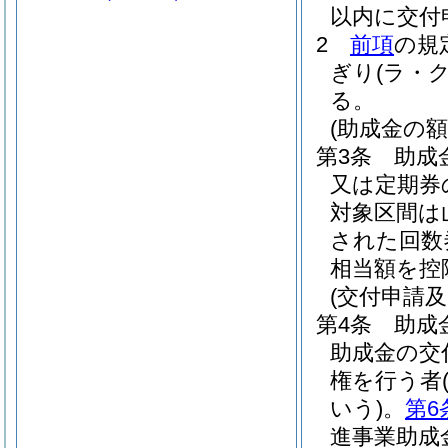
以内に交付
2
前項
の規
ぎり
(ラ・
る。
(助成金の額
第3条
助成
又は定期券
対象区間は
された回数
相当額を控
(交付申請及
第4条
助成
助成金の交
権を行う者
いう)
。
第6
進事業助成