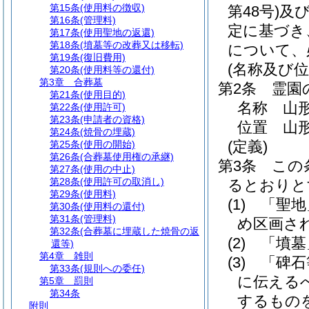
第15条
(使用料の徴収)
第48号)
及
第16条
(管理料)
定に基づき
第17条
(使用聖地の返還)
第18条
(墳墓等の改葬又は移転)
について、
第19条
(復旧費用)
(名称及び位
第20条
(使用料等の還付)
第3章
合葬墓
第2条
霊園
第21条
(使用目的)
名称 山
第22条
(使用許可)
第23条
(申請者の資格)
位置 山形
第24条
(焼骨の埋蔵)
(定義)
第25条
(使用の開始)
第26条
(合葬墓使用権の承継)
第3条
この
第27条
(使用の中止)
第28条
(使用許可の取消し)
るとおりと
第29条
(使用料)
(1)
「聖地
第30条
(使用料の還付)
第31条
(管理料)
め区画さ
第32条
(合葬墓に埋蔵した焼骨の返
(2)
「墳墓
還等)
第4章
雑則
(3)
「碑石
第33条
(規則への委任)
に伝える
第5章
罰則
第34条
するもの
附則