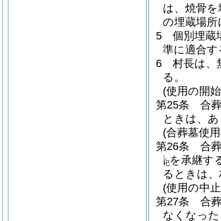
は、焼骨を
の埋蔵場所
5
個別埋蔵
準に適合す
6
村長は、
る。
(使用の開始
第25条
合
ときは、あ
(合葬墓使用
第26条
合
を承継す
し
祀
るときは、
(使用の中止
第27条
合
なくなった