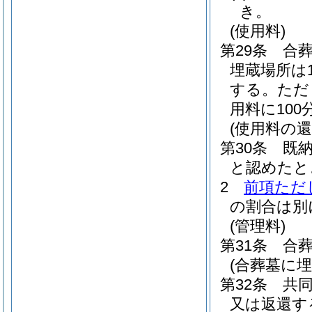
き。
(使用料)
第29条
合葬
埋蔵場所は
する。
ただ
用料に10
(使用料の還
第30条
既
と認めたと
2
前項ただ
の割合は別
(管理料)
第31条
合
(合葬墓に
第32条
共
又は返還す