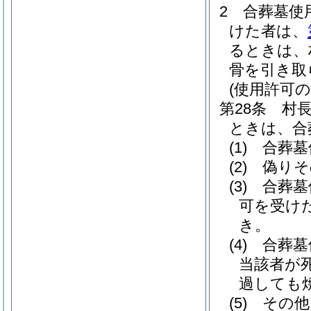
2
合葬墓使
けた者は、
るときは、
骨を引き取
(使用許可の
第28条
村
ときは、合
(1)
合葬墓
(2)
偽りそ
(3)
合葬墓
可を受け
き。
(4)
合葬墓
当該者が
過しても
(5)
その他