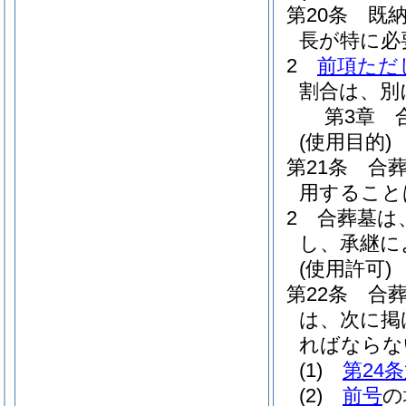
第20条
既
長が特に必
2
前項ただ
割合は、別
第3章
(使用目的)
第21条
合
用すること
2
合葬墓は
し、承継に
(使用許可)
第22条
合
は、次に掲
ればならな
(1)
第24
(2)
前号
の