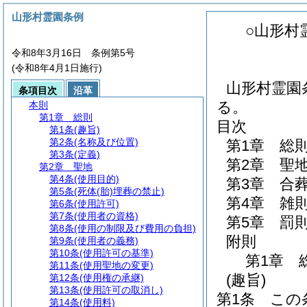
山形村霊園条例
○山形村
令和8年3月16日 条例第5号
(令和8年4月1日施行)
山形村霊園
条項目次
沿革
る。
本則
第1章
総則
目次
第1条
(趣旨)
第2条
(名称及び位置)
第1章
総
第3条
(定義)
第2章
聖
第2章
聖地
第4条
(使用目的)
第3章
合
第5条
(死体(胎)埋葬の禁止)
第4章
雑
第6条
(使用許可)
第7条
(使用者の資格)
第5章
罰
第8条
(使用の制限及び費用の負担)
附則
第9条
(使用者の義務)
第10条
(使用許可の基準)
第1章
第11条
(使用聖地の変更)
(趣旨)
第12条
(使用権の承継)
第13条
(使用許可の取消し)
第1条
この
第14条
(使用料)