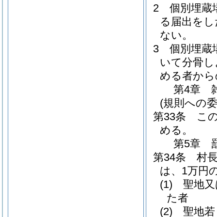
2
個別埋蔵
る届出をし
ない。
3
個別埋蔵
いて分骨し
める者から
第4章
(規則への委
第33条
こ
める。
第5章
第34条
村
は、1万円
(1)
聖地又
た者
(2)
聖地若