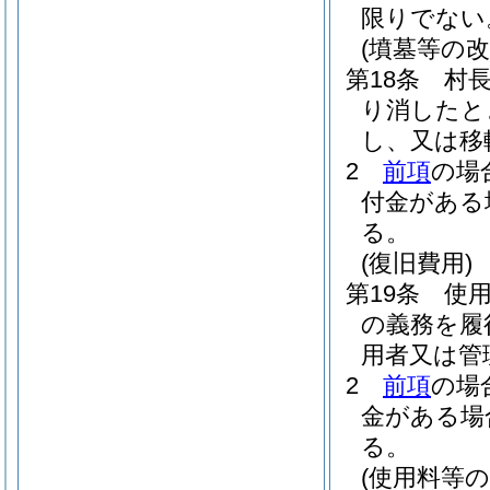
限りでない
(墳墓等の改
第18条
村
り消したと
し、又は移
2
前項
の場
付金がある
る。
(復旧費用)
第19条
使
の義務を履
用者又は管
2
前項
の場
金がある場
る。
(使用料等の