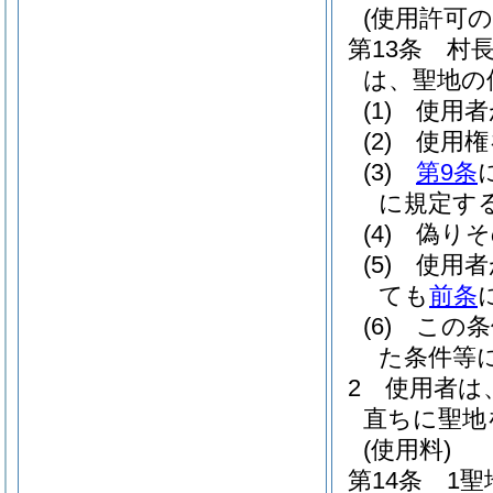
(使用許可の
第13条
村
は、聖地の
(1)
使用者
(2)
使用権
(3)
第9条
に規定す
(4)
偽りそ
(5)
使用者
ても
前条
(6)
この条
た条件等
2
使用者は
直ちに聖地
(使用料)
第14条
1聖