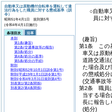
自動車又は原動機付自転車を運転して違
法行為をした職員に対する懲戒基準（訓
○自動車
令）
員に対
昭和51年4月1日 規則第5号
(令和4年4月1日施行)
条項目次
沿革
(趣旨)
本則
第1条
(趣旨)
第1条
この
第2条
(交通事故等の報告)
第3条
(処分)
車又は原動
第4条
(処分の基準)
道路交通法
第5条
(処分の手続)
附則
た場合及び
附則
(昭和52年10月1日訓令第1号)
の懲戒処分
附則
(平成19年1月1日訓令第1号)
附則
(令和4年3月31日規則第4号)
(交通事故等
別表第1
(第2条関係)
第2条
職員
別表第2
(第4条関係)
当する場合
長に報告し
(処分)