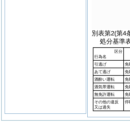
別表第2
(第4
処分基準
区分
行為名
引逃げ
免
あて逃げ
免
酒酔い運転
免
酒気帯運転
免
無免許運転
免
その他の違反
停
又は過失