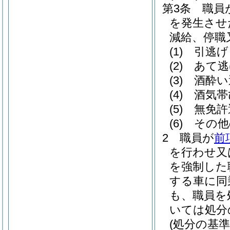
第3条
職員
を発生させ
減給、停職
(1)
引逃げ
(2)
あて逃
(3)
酒酔い
(4)
酒気帯
(5)
無免許
(6)
その他
2
職員が
前
を行わせ又
を強制した
する車に同
も、職員を
いては処分
(処分の基準