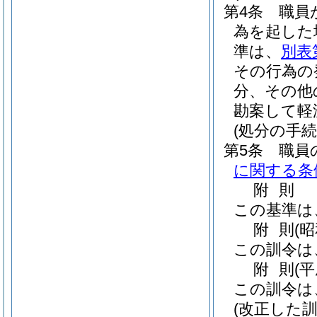
第4条
職員
為を起した
準は、
別表
その行為の
分、その他
勘案して軽
(処分の手続
第5条
職員
に関する条
附
則
この基準は
附
則
(
この訓令は
附
則
(
この訓令は
(改正した