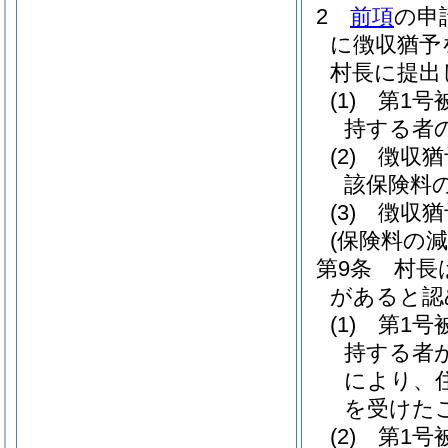
2
前項
の申
に徴収猶予
村長に提出
(1)
第1号
持する者
(2)
徴収猶
該保険料
(3)
徴収猶
(保険料の減
第9条
村長
があると認
(1)
第1号
持する者
により、
を受けた
(2)
第1号