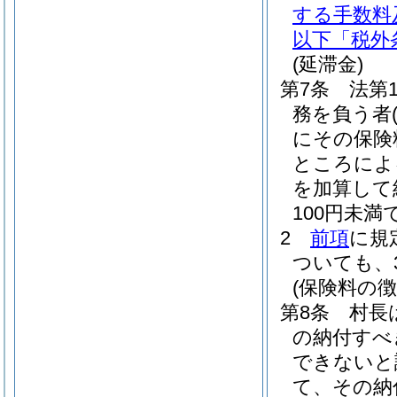
する手数料
以下「税外
(延滞金)
第7条
法第
務を負う者
にその保険
ところによ
を加算して
100円未
2
前項
に規
ついても、
(保険料の徴
第8条
村長
の納付すべ
できないと
て、その納