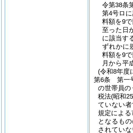
令第38条
第4号ロ
料額を9で
至った日
に該当する
ずれかに
料額を9
月から平
(令和8年
第6条
第一
の世帯員の
税法
(昭和2
ていない者
規定による
となるもの
されていな