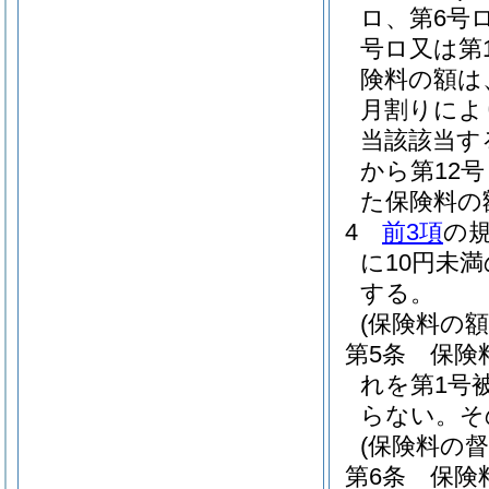
ロ、第6号ロ
号ロ又は第
険料の額は
月割りによ
当該該当す
から第12
た保険料の
4
前3項
の
に10円未
する。
(保険料の額
第5条
保険
れを第1号
らない。
そ
(保険料の
第6条
保険