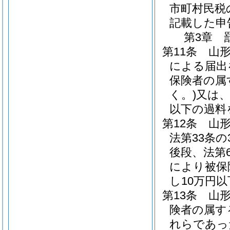
市町村民税
記載した申
第3章
第11条
山形
による届出
保険者の属
く。)
又は、
以下の過料
第12条
山形
法第33条の
後段、法第
により被保
し10万円
第13条
山
険者の属す
れらであっ