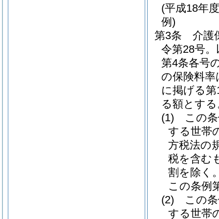
(平成18
例)
第3条
介護
令第28号
第4条各号
の保険料率
に掲げる第
る額とする
(1)
この条
する世帯
方税法の
税を含む
割を除く
この条例第
(2)
この条
する世帯