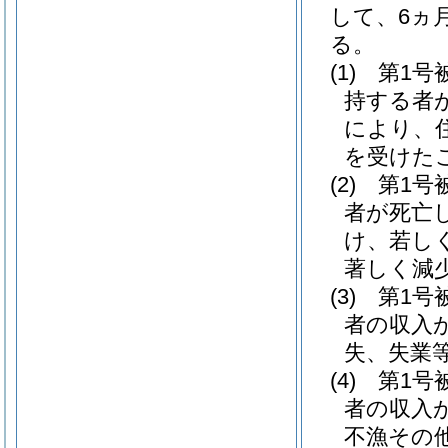
して、6ヵ
る。
(1)
第1号
持する者
により、
を受けた
(2)
第1号
者が死亡
け、若し
著しく減
(3)
第1号
者の収入
失、失業
(4)
第1号
者の収入
不漁その