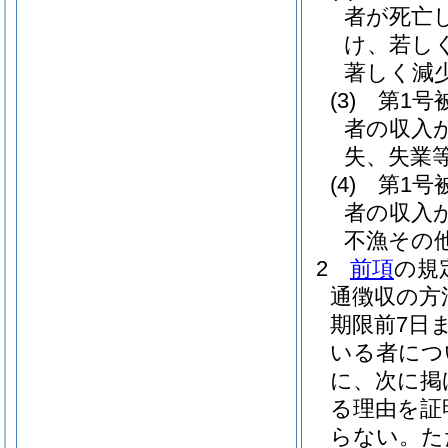
者が死亡
け、若し
著しく減
(3)
第1号
者の収入
失、失業
(4)
第1号
者の収入
不漁その
2
前項
の規
通徴収の方
期限前7日
いる者につ
に、次に掲
る理由を証
らない。
た