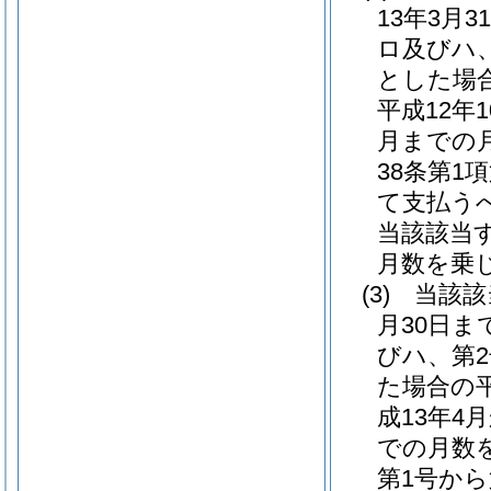
13年3月
ロ及びハ
とした場
平成12
月までの
38条第1
て支払う
当該該当
月数を乗
(3)
当該該
月30日ま
びハ、第
た場合の
成13年
での月数
第1号か