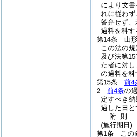
により文書
れに従わず
答弁せず、
過料を科す
第14条
山
この法の規
及び法第1
た者に対し
の過料を科
第15条
前4
2
前4条
の
定すべき納
過した日と
附
則
(施行期日)
第1条
この