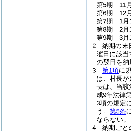
第5期 11
第6期 12
第7期 1月
第8期 2月
第9期 3月
2
納期の末
曜日に該当
の翌日を納
3
第1項
に
は、村長が
長は、当該
成9年法律第
3項の規定
う。
第5条
ならない。
4
納期ごと