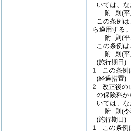
いては、な
附
則
(
この条例は
ら適用する
附
則
(平
この条例は
附
則
(
(施行期日)
1
この条例
(経過措置)
2
改正後の
の保険料か
いては、な
附
則
(
(施行期日)
1
この条例