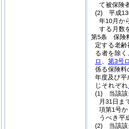
て被保険
(2)
平成1
年10月か
する月数
第5条
保険
定する老齢
る者を除く
ロ
、
第3号
係る保険料
年度及び平
じそれぞれ
(1)
当該該
月31日ま
項第1号
うべき平
(2)
当該該