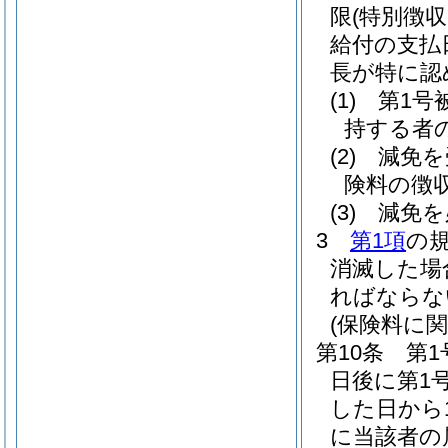
限
(特別徴
給付の支払
長が特に認
(1)
第1号
持する者
(2)
減免を
険料の徴
(3)
減免を
3
第1項
の
消滅した場
ればならな
(保険料に関
第10条
第1
日後に第1
した日から1
に当該者の