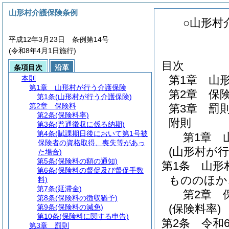
山形村介護保険条例
○山形村
平成12年3月23日 条例第14号
(令和8年4月1日施行)
目次
条項目次
沿革
第1章
山
本則
第1章
山形村が行う介護保険
第2章
保
第1条
(山形村が行う介護保険)
第2章
保険料
第3章
罰
第2条
(保険料率)
附則
第3条
(普通徴収に係る納期)
第4条
(賦課期日後において第1号被
第1章
保険者の資格取得、喪失等があっ
(山形村が行
た場合)
第5条
(保険料の額の通知)
第1条
山形
第6条
(保険料の督促及び督促手数
もののほか
料)
第7条
(延滞金)
第2章
第8条
(保険料の徴収猶予)
(保険料率)
第9条
(保険料の減免)
第10条
(保険料に関する申告)
第2条
令和
第3章
罰則