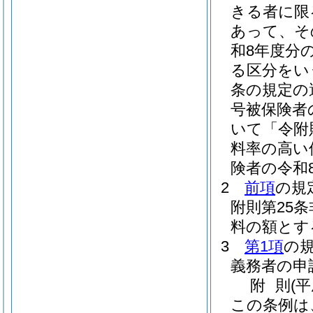
きる者に限
あって、そ
和8年度分
る区分をい
条の規定の
号被保険者
いて「令附
料率の高い
険者の令和
2
前項
の規
附則第25
料の額とす
3
第1項
の
義務者の申
附
則
(平
この条例は