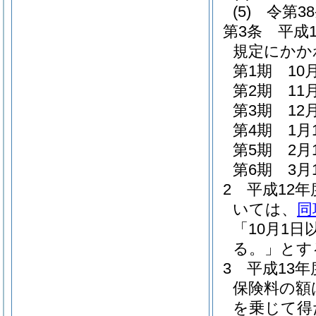
(5)
令第3
第3条
平成
規定にかか
第1期 10
第2期 11
第3期 12
第4期 1月
第5期 2月
第6期 3月
2
平成12
いては、
同
「10月1
る。」とす
3
平成13
保険料の額
を乗じて得