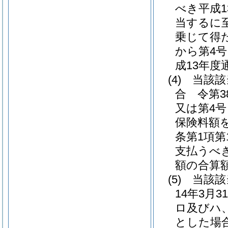
べき平成
当するに
乗じて得
から第4
成13年度
(4)
当該該
合 令第3
又は第4
保険料額
条第1項
支払うべ
額の合算
(5)
当該該
14年3月
ロ及びハ
とした場