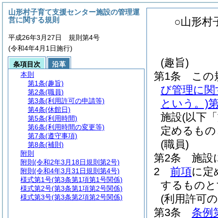
山形村子育て支援センター施設の管理運
営に関する規則
○山形村
平成26年3月27日 規則第4号
(令和4年4月1日施行)
(趣旨)
条項目次
沿革
第1条
この
本則
第1条
(趣旨)
び管理に関
第2条
(職員)
第3条
(利用許可の申請等)
という。)
第
第4条
(休館日)
施設
(以下
第5条
(利用時間)
第6条
(利用時間の変更等)
定めるもの
第7条
(遵守事項)
(職員)
第8条
(補則)
附則
第2条
施設
附則
(令和2年3月18日規則第2号)
2
前項
に定
附則
(令和4年3月31日規則第4号)
様式第1号
(第3条第1項第1号関係)
するものと
様式第2号
(第3条第1項第2号関係)
(利用許可の
様式第3号
(第3条第2項第2号関係)
第3条
条例