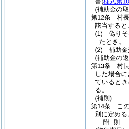
書
(
様式第1
(補助金の取
第12条
村
該当すると
(1)
偽りそ
たとき。
(2)
補助金
(補助金の返
第13条
村
した場合に
ているとき
る。
(補則)
第14条
こ
別に定める
附
則