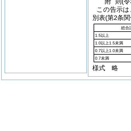
附
則
(
この告示は
別表
(第2条関
総合
1.5以上
1.0以上1.5未満
0.7以上1.0未満
0.7未満
様式
略