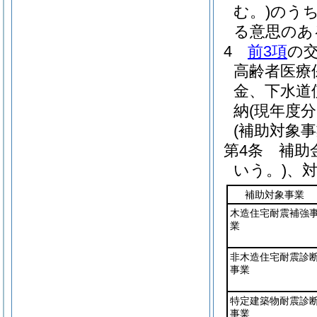
む。)
のう
る意思のあ
4
前3項
の
高齢者医療
金、下水道
納
(現年度分
(補助対象
第4条
補助
いう。)
、
補助対象事業
木造住宅耐震補強
業
非木造住宅耐震診
事業
特定建築物耐震診
事業