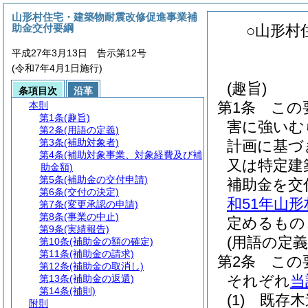
山形村住宅・建築物耐震改修促進事業補
助金交付要綱
○山形村
平成27年3月13日 告示第12号
(令和7年4月1日施行)
(趣旨)
条項目次
沿革
第1条
この
本則
第1条
(趣旨)
害に強いむ
第2条
(用語の定義)
第3条
(補助対象者)
計画に基づ
第4条
(補助対象事業、対象経費及び補
又は特定建
助金額)
第5条
(補助金の交付申請)
補助金を交
第6条
(交付の決定)
和51年山形
第7条
(変更承認の申請)
第8条
(事業の中止)
定めるもの
第9条
(実績報告)
(用語の定義
第10条
(補助金の額の確定)
第11条
(補助金の請求)
第2条
この
第12条
(補助金の取消し)
それぞれ
当
第13条
(補助金の返還)
第14条
(補則)
(1)
既存木
附則