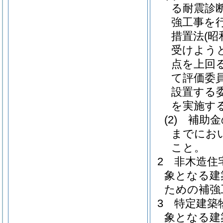
る耐震診
強工事を行
措置法
(昭
受けようと
点を上回
て評価委
設置する
を実施す
(2)
補助金
までにお
こと。
2
非木造住
象となる建
ための補強
3
特定建築
象となる建