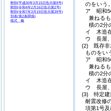
附則
(平成30年3月15日告示第9号)
のをいう
附則
(令和4年2月16日告示第2号)
ア
昭和
附則
(令和7年3月19日告示第39号)
別表
(第2条関係)
兼ねるも
様式
略
積の2分
イ
木造
ウ
長屋
(2)
既存非
ものをい
ア
昭和
兼ねるも
積の2分
イ
木造
ウ
長屋
(3)
特定建
耐震改修
項第1号及