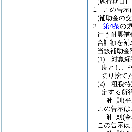
(施行期日)
1
この告示
(補助金の
2
第4条
の規
行う耐震補
合計額を補
当該補助金
(1)
対象経
度とし、そ
切り捨てた
(2)
租税特
定する所
附
則
(
この告示は
附
則
(
この告示は