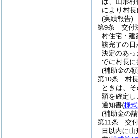
は、山形村
により村長
(実績報告)
第9条
交付
村住宅・建
該完了の日
決定のあっ
でに村長に
(補助金の額
第10条
村
ときは、そ
額を確定し
通知書
(
様式
(補助金の請
第11条
交
日以内に山