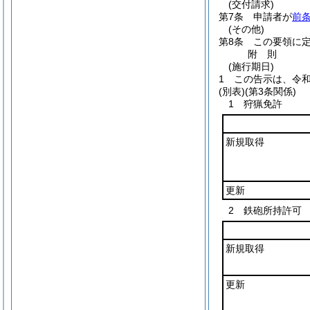
(交付請求)
第7条
申請者が
前
(その他)
第8条
この要領に
附
則
(施行期日)
1
この告示は、令和
(別表)
(第3条関係)
1 狩猟免許
新規取得
更新
2 鉄砲所持許可
新規取得
更新