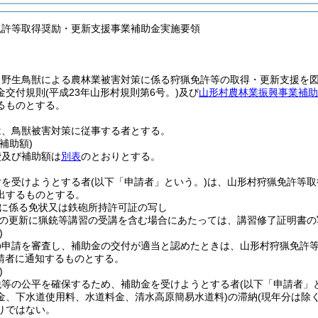
免許等取得奨励・更新支援事業補助金実施要領
、野生鳥獣による農林業被害対策に係る狩猟免許等の取得・更新支援を
金交付規則
(平成23年山形村規則第6号。)
及び
山形村農林業振興事業補助
るものとする。
は、鳥獣被害対策に従事する者とする。
補助額)
費及び補助額は
別表
のとおりとする。
付を受けようとする者
(以下「申請者」という。)
は、山形村狩猟免許等取
出するものとする。
に係る免状又は鉄砲所持許可証の写し
の更新に猟銃等講習の受講を含む場合にあたっては、講習修了証明書の
)
の申請を審査し、補助金の交付が適当と認めたときは、山形村狩猟免許
請者に通知するものとする。
)
税等の公平を確保するため、補助金を受けようとする者
(以下「申請者」
金、下水道使用料、水道料金、清水高原簡易水道料)
の滞納
(現年分は除く
りではない。