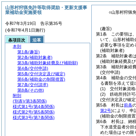
山形村狩猟免許等取得奨励・更新支援事
業補助金実施要領
○山形村狩猟
令和7年3月19日 告示第35号
(趣旨)
(令和7年4月1日施行)
第1条
この要領は
いて、山形村補助
条項目次
沿革
必要な事項を定め
本則
(補助対象者)
第1条
(趣旨)
第2条
補助対象者
第2条
(補助対象者)
(補助対象経費及び
第3条
(補助対象経費及び補助額)
第3条
補助対象経
第4条
(交付申請)
(交付申請)
第5条
(交付決定及び確定)
第4条
補助金の交
第6条
(補助金の制限措置)
る書類を添えて提
第7条
(交付請求)
(1)
交付対象資格
第8条
(その他)
(2)
鉄砲所持許可
附則
(交付決定及び確定
(別表)
(第3条関係)
第5条
村長は
前条
様式第1号
(第4条関係)
第2号
)
により、申
様式第2号
(第5条関係)
(補助金の制限措置
様式第3号
(第7条関係)
第6条
村長は、納
下水道受益者分担
めた場合はその限