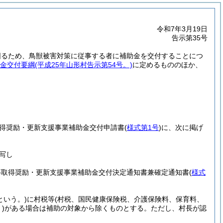
令和7年3月19日
告示第35号
図るため、鳥獣被害対策に従事する者に補助金を交付することにつ
金交付要綱
(平成25年山形村告示第54号。)
に定めるもののほか、
得奨励・更新支援事業補助金交付申請書
(
様式第1号
)
に、次に掲げ
写し
等取得奨励・更新支援事業補助金交付決定通知書兼確定通知書
(
様式
という。)
に村税等
(村税、国民健康保険税、介護保険料、保育料、
)
がある場合は補助の対象から除くものとする。
ただし、村長が認