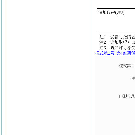
追加取得
(注2)
注1：受講した講
注2：追加取得と
注3：既に許可を
様式第1号
(第4条関係