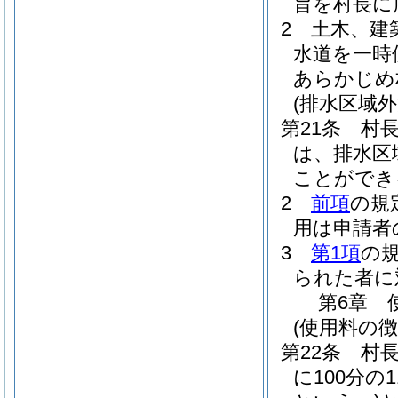
旨を村長に
2
土木、建
水道を一時
あらかじめ
(排水区域外
第21条
村
は、排水区
ことができ
2
前項
の規
用は申請者
3
第1項
の
られた者に
第6章
(使用料の徴
第22条
村
に100分