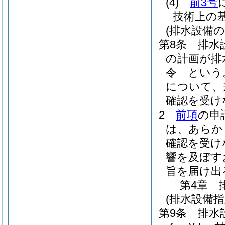
(4)
前3号
技術上の
(排水設備の
第8条
排水
の計画が排
令」という
について、
確認を受け
2
前項
の申
は、あらか
確認を受け
響を及ぼす
旨を届け出
第4章
(排水設備
第9条
排水