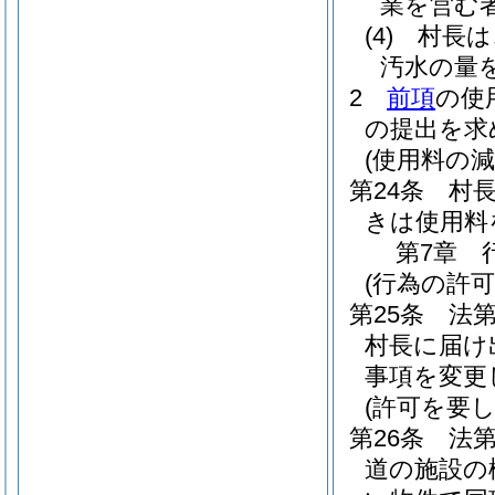
業を営む
(4)
村長は
汚水の量
2
前項
の使
の提出を求
(使用料の減
第24条
村
きは使用料
第7章
(行為の許可
第25条
法
村長に届け
事項を変更
(許可を要
第26条
法第
道の施設の