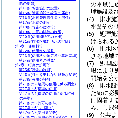
の水域に
除の制限)
第14条
(除害施設の設置)
理施設及
第15条
(除害施設の設置の届出)
第16条
(水質管理責任者の選任)
(4)
排水施
第17条
(水質の測定)
水
その
きょ
第18条
(報告の徴収等)
渠
第19条
(し尿の排除の制限)
(5)
処理施
第20条
(使用開始等の届出)
けられる
第21条
(排水区域外汚水の排除)
第6章
使用料等
(6)
排水区
第22条
(使用料の徴収)
きる地域
第23条
(使用料の認定及び算出基準)
第24条
(使用料の減免)
(7)
処理区
第7章
行為の許可等
場により
第25条
(行為の許可)
第26条
(許可を要しない軽微な変更)
開始を公
第27条
(占用の許可)
第27条の2
(暗渠の使用に係る調査)
(8)
排水設
第27条の3
(暗渠の使用)
ために必
第27条の4
(暗渠の使用に係る許可
の基準)
に固着す
第27条の5
(許可の条件)
み、し尿
第27条の6
(占用期間)
第27条の7
(使用期間等)
(9)
公共ま
第27条の8
(使用の許可の取消し)