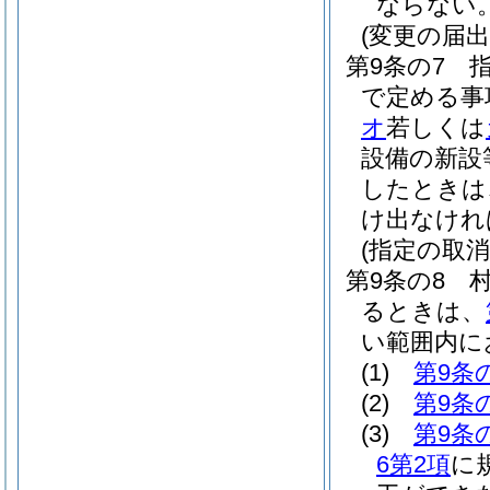
ならない
(変更の届出
第9条の7
で定める事
オ
若しくは
設備の新設
したときは
け出なけれ
(指定の取
第9条の8
るときは、
い範囲内に
(1)
第9条
(2)
第9条
(3)
第9条
6第2項
に