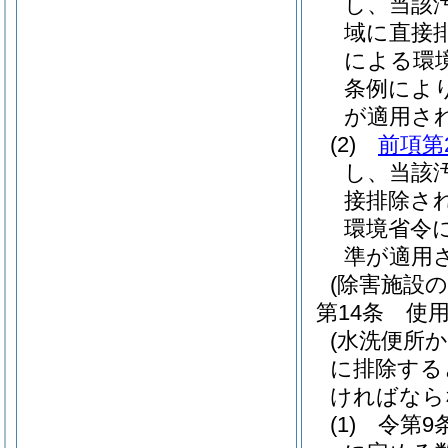
し、当該
域に直接
による環
条例によ
が適用さ
(2)
前項第
し、当該
接排除さ
環境省令
準が適用
(除害施設の
第14条
使
(水洗便所
に排除する
ければなら
(1)
令第9