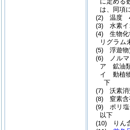
に定める
は、同項
(2)
温度 
(3)
水素イ
(4)
生物化
リグラム
(5)
浮遊物
(6)
ノルマ
ア
鉱油
イ
動植
下
(7)
沃素消
(8)
窒素含
(9)
ポリ塩
以下
(10)
りん