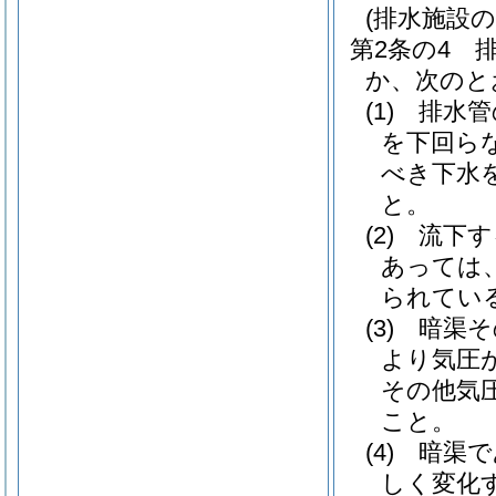
(排水施設の
第2条の4
か、次のと
(1)
排水管
を下回ら
べき下水
と。
(2)
流下す
あっては
られてい
(3)
暗渠そ
より気圧
その他気
こと。
(4)
暗渠で
しく変化