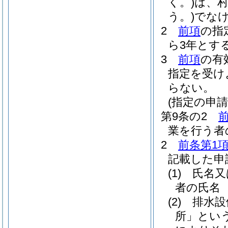
く。)
は、
う。)
でな
2
前項
の指
ら3年とす
3
前項
の有
指定を受け
らない。
(指定の申請
第9条の2
業を行う者
2
前条第1
記載した申
(1)
氏名又
者の氏名
(2)
排水設
所」という