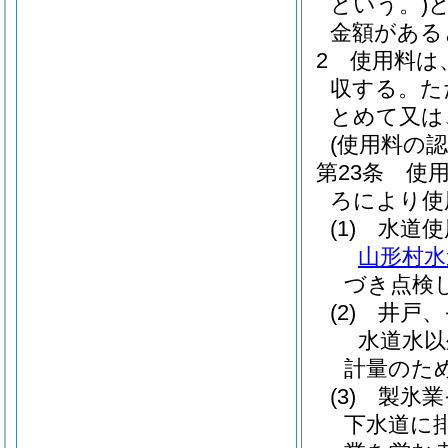
という。)
金額がある
2
使用料は
収する。
た
とめて又は
(使用料の
第23条
使
ろにより使
(1)
水道使
山形村水
づき点検
(2)
井戸、
水道水以
計量のた
(3)
製氷業
下水道に