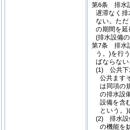
第6条
排水
遅滞なく排
ない。
ただ
の期間を延
(排水設備
第7条
排水
う。)
を行
ばならない
(1)
公共下
公共ます
は同項の
の排水設
設備を含
という。)
(2)
排水設
の機能を