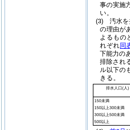
事の実施
い。
(3)
汚水を
の理由が
よるもの
れぞれ
同
下能力の
排除され
ル以下の
きる。
排水人口
(人)
150未満
150以上300未満
300以上500未満
500以上