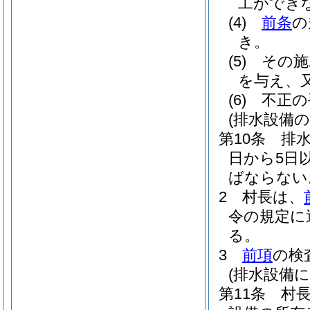
工ができ
(4)
前条
の
き。
(5)
その施
を与え、
(6)
不正の
(排水設備の
第10条
排
日から5日
ばならない
2
村長は、
令の規定に
る。
3
前項
の検
(排水設備
第11条
村