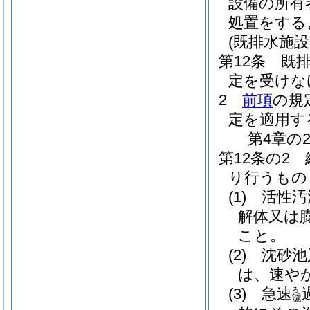
設備の所有
処置をする
(既排水施設
第12条
既
定を受けな
2
前項
の規
定を適用す
第4章の
第12条の2
り行うもの
(1)
活性汚
解体又は
こと。
(2)
沈砂池
は、速や
(3)
急速
ろ
濾