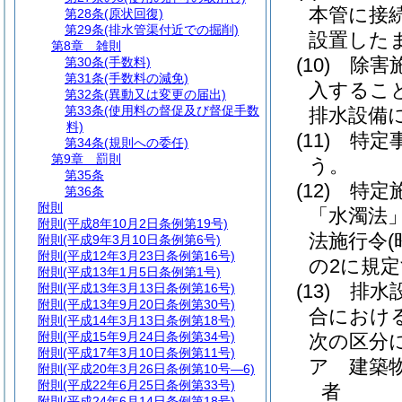
本管に接
第28条
(原状回復)
第29条
(排水管渠付近での掘削)
設置した
第8章
雑則
(10)
除害
第30条
(手数料)
第31条
(手数料の減免)
入するこ
第32条
(異動又は変更の届出)
第33条
(使用料の督促及び督促手数
排水設備
料)
(11)
特定
第34条
(規則への委任)
第9章
罰則
う。
第35条
(12)
特定
第36条
附則
「水濁法」
附則
(平成8年10月2日条例第19号)
法施行令
附則
(平成9年3月10日条例第6号)
附則
(平成12年3月23日条例第16号)
の2に規
附則
(平成13年1月5日条例第1号)
(13)
排水
附則
(平成13年3月13日条例第16号)
附則
(平成13年9月20日条例第30号)
合におけ
附則
(平成14年3月13日条例第18号)
附則
(平成15年9月24日条例第34号)
次の区分
附則
(平成17年3月10日条例第11号)
ア
建築
附則
(平成20年3月26日条例第10号―6)
附則
(平成22年6月25日条例第33号)
者
附則
(平成24年6月14日条例第18号)