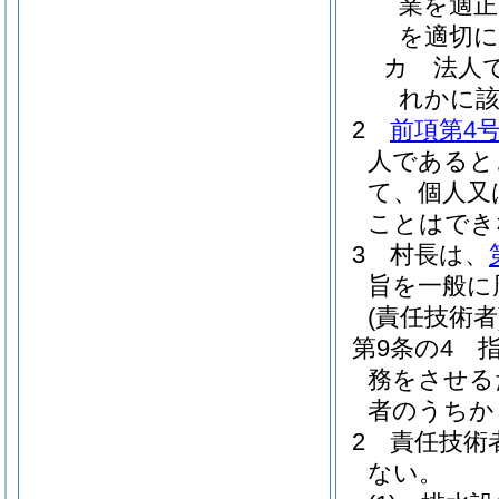
業を適正
を適切
カ
法人
れかに
2
前項第4
人であると
て、個人又
ことはでき
3
村長は、
旨を一般に
(責任技術者
第9条の4
務をさせる
者のうちか
2
責任技術
ない。