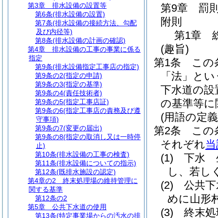
第3章
排水設備の設置等
第9章
罰
第6条
(排水設備の設置)
附則
第7条
(排水設備の接続方法、勾配
及び内径等)
第1章
第8条
(排水設備の計画の確認)
(趣旨)
第4章
排水設備の工事の事業に係る
指定
第1条
この
第9条
(排水設備指定工事店の指定)
「法」とい
第9条の2
(指定の申請)
第9条の3
(指定の基準)
下水道の設
第9条の4
(責任技術者)
の基準等に
第9条の5
(指定工事店証)
第9条の6
(指定工事店の責務及び遵
(用語の定義
守事項)
第9条の7
(変更の届出)
第2条
この
第9条の8
(指定の取消し又は一時停
それぞれ
当
止)
第10条
(排水設備の工事の検査)
(1)
下水 
第11条
(排水設備についての指示)
し、若し
第12条
(既排水施設の認定)
第4章の2
終末処理場の維持管理に
(2)
公共下
関する基準
めに山形
第12条の2
第5章
公共下水道の使用
(3)
終末処
第13条
(特定事業場からの汚水の排