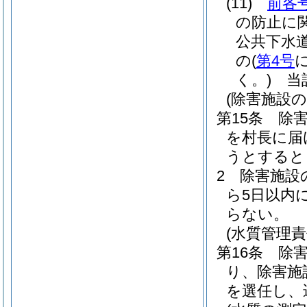
(11)
前各
の防止に
公共下水
の
(
第4号
く。)
当該
(除害施設の
第15条
除
を村長に届
うとすると
2
除害施設
ら5日以内
らない。
(水質管理責
第16条
除
り、除害施
を選任し、