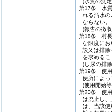
(水質の測定
第17条
水
れる汚水の
ならない。
(報告の徴収
第18条
村
な限度にお
設又は排除
を求めるこ
(し尿の排除
第19条
使
便所によっ
(使用開始等
第20条
使
は廃止し、
は、当該使