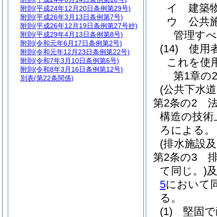
イ
建築
附則
(平成24年12月20日条例第29号)
附則
(平成26年3月13日条例第7号)
ウ
公共
附則
(平成26年12月19日条例第27号抄)
管理すべ
附則
(平成29年4月13日条例第8号)
附則
(令和元年6月17日条例第2号)
(14)
使用
附則
(令和元年12月23日条例第22号)
これを使
附則
(令和7年3月10日条例第6号)
附則
(令和8年3月16日条例第12号)
第1章の
別表
(第22条関係)
(公共下水
第2条の2
構造の技術
ろによる。
(排水施設
第2条の3
て同じ。)
5
において同
る。
(1)
堅固で