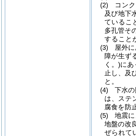
(2)
コンク
及び地下
ているこ
多孔管そ
すること
(3)
屋外に
障が生ず
く。)
にあ
止し、及
と。
(4)
下水の
は、ステ
腐食を防
(5)
地震に
地盤の改
ぜられて