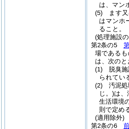
は、マン
(5)
ます又
はマンホ
ること。
(処理施設の
第2条の5
第
場であるも
は、次のと
(1)
脱臭施
られてい
(2)
汚泥処
じ。)
は、
生活環境
則で定め
(適用除外)
第2条の6
前