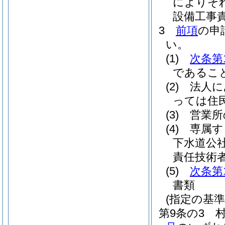
によりそ
設備工事
3
前項
の申
い。
(1)
次条第
であるこ
(2)
法人に
っては住
(3)
営業所
(4)
専属す
下水道公
責任技術
(5)
次条第
書類
(指定の基準
第9条の3