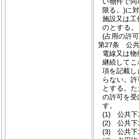
い物件で同
限る。)
に
施設又は工
のとする。
(占用の許可
第27条
公
電線又は物
継続してこ
項を記載し
らない。
許
とする。
た
の許可を受
す。
(1)
公共下
(2)
公共下
(3)
公共下