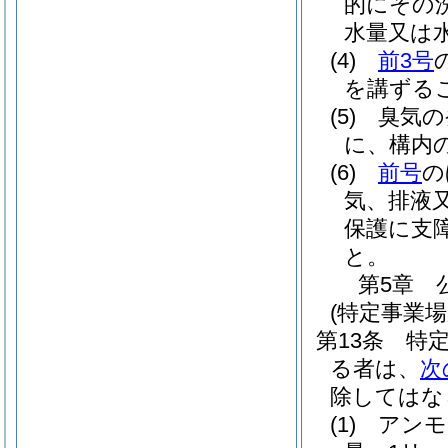
的にその
水量又は
(4)
前3号
を講ずる
(5)
臭気の
に、構内
(6)
前号
の
気、排液
保護に支
と。
第5章
(特定事業
第13条
特
る者は、
次
除してはな
(1)
アンモ