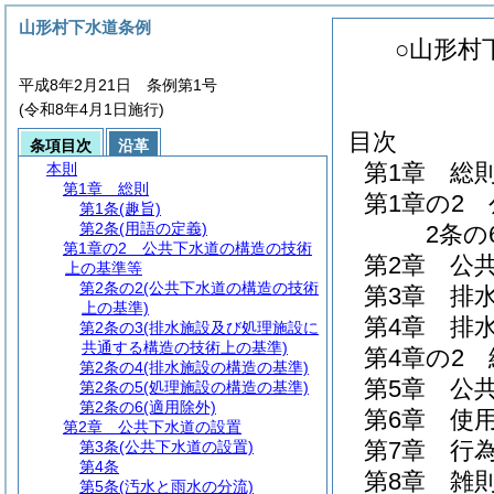
山形村下水道条例
○山形村
平成8年2月21日 条例第1号
(令和8年4月1日施行)
目次
条項目次
沿革
第1章
総
本則
第1章
総則
第1章の2
第1条
(趣旨)
第2条
(用語の定義)
2条の6
第1章の2
公共下水道の構造の技術
第2章
公
上の基準等
第2条の2
(公共下水道の構造の技術
第3章
排
上の基準)
第4章
排
第2条の3
(排水施設及び処理施設に
共通する構造の技術上の基準)
第4章の2
第2条の4
(排水施設の構造の基準)
第5章
公
第2条の5
(処理施設の構造の基準)
第2条の6
(適用除外)
第6章
使
第2章
公共下水道の設置
第7章
行
第3条
(公共下水道の設置)
第4条
第8章
雑
第5条
(汚水と雨水の分流)