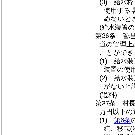
(3)
給水栓
使用する
めないと
(給水装置の
第36条
管
道の管理上
ことができ
(1)
給水装
装置の使
(2)
給水装
がないと
(過料)
第37条
村
万円以下の
(1)
第6条
繕、移転