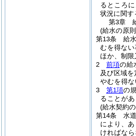
るところに
状況に関す
第3章
(給水の原則
第13条
給
むを得ない
ほか、制限
2
前項
の給
及び区域を
やむを得な
3
第1項
の
ることがあ
(給水契約の
第14条
水
により、あ
ければなら