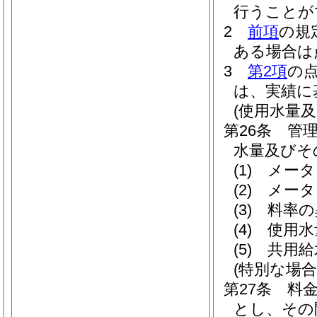
行うことが
2
前項
の規
ある場合は
3
第2項
の
は、実績に
(使用水量
第26条
管
水量及びそ
(1)
メータ
(2)
メータ
(3)
料率の
(4)
使用水
(5)
共用給
(特別な場
第27条
料金
とし、その