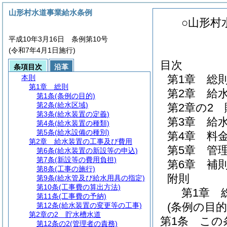
山形村水道事業給水条例
○山形村
平成10年3月16日 条例第10号
(令和7年4月1日施行)
目次
条項目次
沿革
第1章
総
本則
第1章
総則
第2章
給
第1条
(条例の目的)
第2条
(給水区域)
第2章の2
第3条
(給水装置の定義)
第3章
給
第4条
(給水装置の種類)
第5条
(給水設備の種別)
第4章
料
第2章
給水装置の工事及び費用
第5章
管
第6条
(給水装置の新設等の申込)
第7条
(新設等の費用負担)
第6章
補
第8条
(工事の施行)
附則
第9条
(給水管及び給水用具の指定)
第10条
(工事費の算出方法)
第1章
第11条
(工事費の予納)
(条例の目的
第12条
(給水装置の変更等の工事)
第2章の2
貯水槽水道
第1条
この
第12条の2
(管理者の責務)