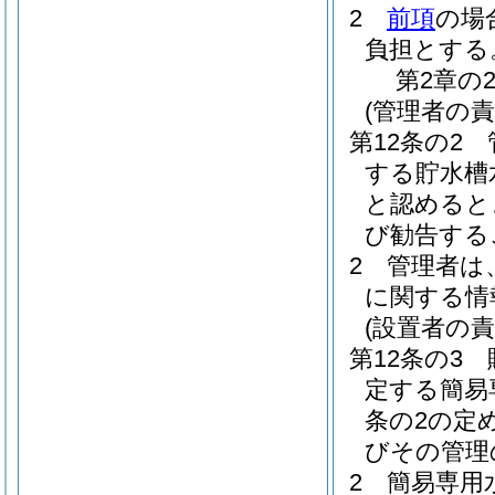
2
前項
の場
負担とする
第2章の
(管理者の責
第12条の2
する貯水槽
と認めると
び勧告する
2
管理者は
に関する情
(設置者の責
第12条の3
定する簡易
条の2の定
びその管理
2
簡易専用