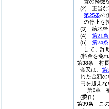
置の軽微
(2)
正当な
第25条
の
の停止を
(3)
給水栓
(4)
第21
(5)
第24条
して、詐
(料金を免
第38条
村
金又は、
第
れた金額の
円を超えな
第6章
(委任)
第39条
こ