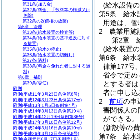
(給水設備の
第31条
(加入金)
第32条
(料金、手数料等の軽減又は
第5条
給水
免除)
第32条の2
(債権の放棄)
用途は、管
第5章
管理
2
農業用施
第33条
(給水装置の検査等)
第34条
(給水装置の基準違反に対す
第2章
る措置)
(給水装置
第35条
(給水の停止)
第36条
(給水装置の切離し)
第6条
給水
第37条
(過料)
律第177号
第38条
(料金を免れた者に対する過
料)
省令で定め
第6章
補則
とする者は
第39条
(委任)
附則
者に申し込
附則
(平成11年3月23日条例第8号)
附則
(平成12年3月23日条例第17号)
2
前項
の申
附則
(平成13年1月5日条例第4号)
害関係人の
附則
(平成14年3月13日条例第19号)
附則
(平成14年12月19日条例第36号)
ができる。
附則
(平成17年3月10日条例第12号)
(新設等の費
附則
(平成24年3月16日条例第10号)
附則
(平成26年3月13日条例第8号)
第7条
給水
附則
(令和元年6月17日条例第1号)