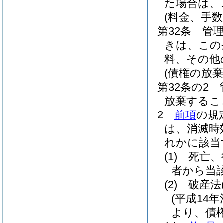
た場合は、
(料金、手
第32条
管
きは、この
料、その他
(債権の放棄
第32条の2
放棄するこ
2
前項
の規
は、消滅時
れかに該当
(1)
死亡、
者から当
(2)
破産法
(平成14年
より、債