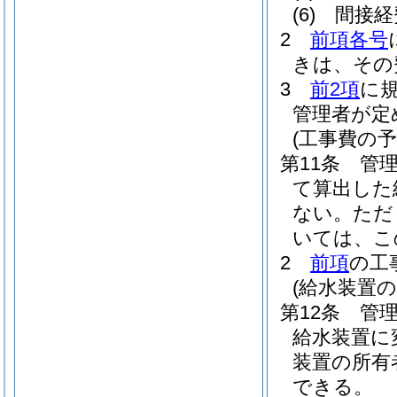
(6)
間接経
2
前項各号
きは、その
3
前2項
に
管理者が定
(工事費の予
第11条
管
て算出した
ない。
ただ
いては、こ
2
前項
の工
(給水装置
第12条
管
給水装置に
装置の所有
できる。