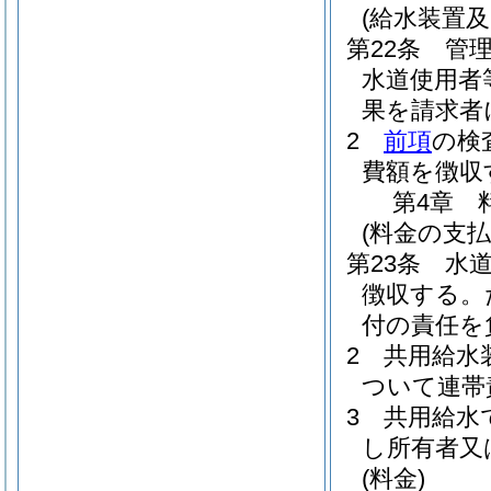
(給水装置
第22条
管
水道使用者
果を請求者
2
前項
の検
費額を徴収
第4章
(料金の支払
第23条
水
徴収する。
付の責任を
2
共用給水
ついて連帯
3
共用給水
し所有者又
(料金)