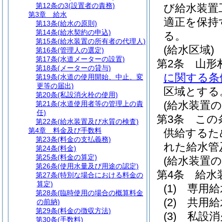
第12条の3
(設置者の責務)
び給水装置
第3章
給水
適正を保持
第13条
(給水の原則)
第14条
(給水契約の申込)
る。
第15条
(給水装置の所有者の代理人)
(給水区域)
第16条
(管理人の選定)
第17条
(水道メーターの設置)
第2条
山形
第18条
(メーターの貸与)
に関する条
第19条
(水道の使用開始、中止、変
更等の届出)
区域とする
第20条
(私設消火栓の使用)
(給水装置の
第21条
(水道使用者等の管理上の責
任)
第3条
この
第22条
(給水装置及び水質の検査)
第4章
料金及び手数料
供給するた
第23条
(料金の支払義務)
れた給水管
第24条
(料金)
第25条
(料金の算定)
(給水装置の
第26条
(使用水量及び用途の認定)
第4条
給水
第27条
(特別な場合における料金の
算定)
(1)
専用給
第28条
(臨時使用の場合の概算料金
(2)
共用給
の前納)
第29条
(料金の徴収方法)
(3)
私設消
第30条
(手数料)