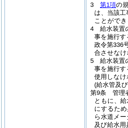
3
第1項
の
は、当該工
ことができ
4
給水装置
事を施行す
政令第33
合させなけ
5
給水装置
事を施行す
使用しなけ
(給水管及
第9条
管理
ともに、給
にするため
ら水道メー
及び給水用