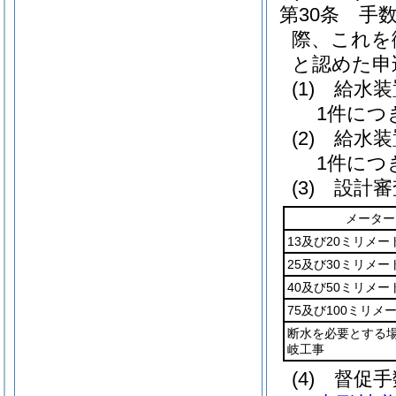
第30条
手
際、これを
と認めた申
(1)
給水装
1件につき
(2)
給水装
1件につき
(3)
設計審
メーター
13及び20ミリメー
25及び30ミリメー
40及び50ミリメー
75及び100ミリメ
断水を必要とする
岐工事
(4)
督促手