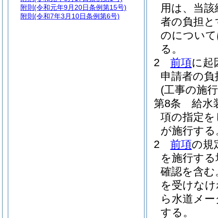
用は、当該
附則
(令和元年9月20日条例第15号)
附則
(令和7年3月10日条例第6号)
者の負担と
のについて
る。
2
前項
に起
申請者の負
(工事の施行
第8条
給水
項の指定を
が施行する
2
前項
の規
を施行する
確認を含む
を受けなけ
ら水道メー
する。