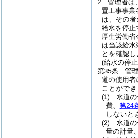
2
管理者は
置工事事業
は、その者
給水を停止
厚生労働省
は当該給水
とを確認し
(給水の停止
第35条
管
道の使用者
ことができ
(1)
水道の
費、
第24
しないと
(2)
水道の
量の計量