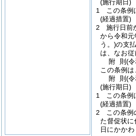
(施行期日)
1
この条例
(経過措置)
2
施行日前
から令和元
う。)
の支
は、なお従
附
則
(
この条例は
附
則
(
(施行期日)
1
この条例
(経過措置)
2
この条例
た督促状に
日にかかわ