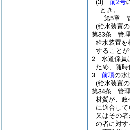
(3)
前2号
とき。
第5章
(給水装置の
第33条
管
給水装置を
することが
2
水道係員
ため、随時
3
前項
の水
(給水装置
第34条
管
材質が、政
に適合して
又はその者
の者に対す