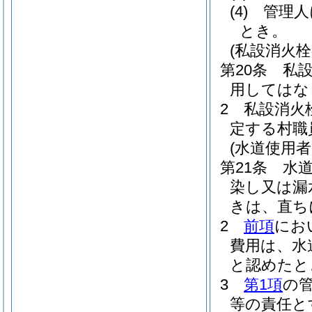
(4)
管理人
とき。
(私設消火栓
第20条
私
用してはな
2
私設消火
定する村職
(水道使用
第21条
水
染し又は漏
きは、直ち
2
前項
にお
費用は、水
と認めたと
3
第1項
の
等の責任と