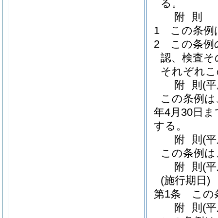
る。
附
則
1
この条例
2
この条例
認、検査そ
それぞれこ
附
則
(
この条例は
年4月30日
する。
附
則
(
この条例は
附
則
(
(施行期日)
第1条
この
附
則
(