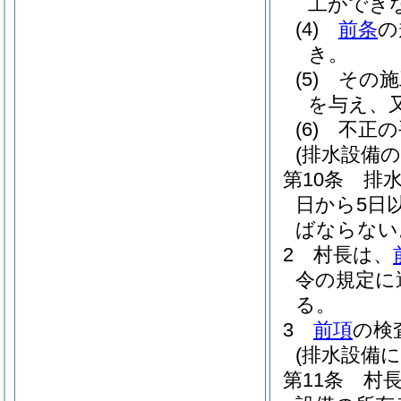
工ができ
(4)
前条
の
き。
(5)
その施
を与え、
(6)
不正の
(排水設備の
第10条
排
日から5日
ばならない
2
村長は、
令の規定に
る。
3
前項
の検
(排水設備
第11条
村