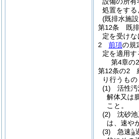
設備の所有
処置をする
(既排水施設
第12条
既
定を受けな
2
前項
の規
定を適用す
第4章の
第12条の2
り行うもの
(1)
活性汚
解体又は
こと。
(2)
沈砂池
は、速や
(3)
急速
ろ
濾