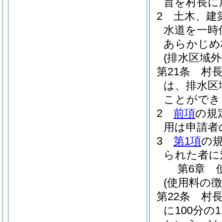
旨を村長に
2
土木、建
水道を一時
あらかじめ
(排水区域外
第21条
村
は、排水区
ことができ
2
前項
の規
用は申請者
3
第1項
の
られた者に
第6章
(使用料の徴
第22条
村
に100分