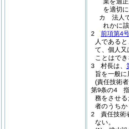
業を適正
を適切
カ
法人
れかに
2
前項第4
人であると
て、個人又
ことはでき
3
村長は、
旨を一般に
(責任技術者
第9条の4
務をさせる
者のうちか
2
責任技術
ない。