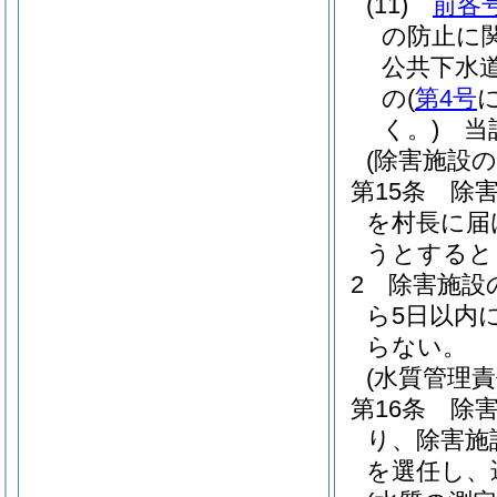
(11)
前各
の防止に
公共下水
の
(
第4号
く。)
当該
(除害施設の
第15条
除
を村長に届
うとすると
2
除害施設
ら5日以内
らない。
(水質管理責
第16条
除
り、除害施
を選任し、