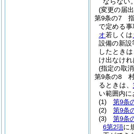
ならない
(変更の届出
第9条の7
で定める事
オ
若しくは
設備の新設
したときは
け出なけれ
(指定の取
第9条の8
るときは、
い範囲内に
(1)
第9条
(2)
第9条
(3)
第9条
6第2項
に