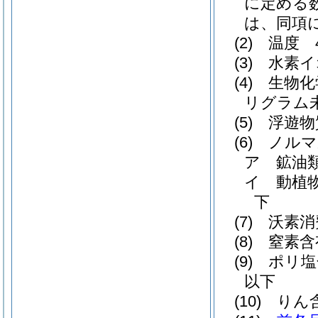
に定める
は、同項
(2)
温度 
(3)
水素イ
(4)
生物化
リグラム
(5)
浮遊物
(6)
ノルマ
ア
鉱油
イ
動植
下
(7)
沃素消
(8)
窒素含
(9)
ポリ塩
以下
(10)
りん