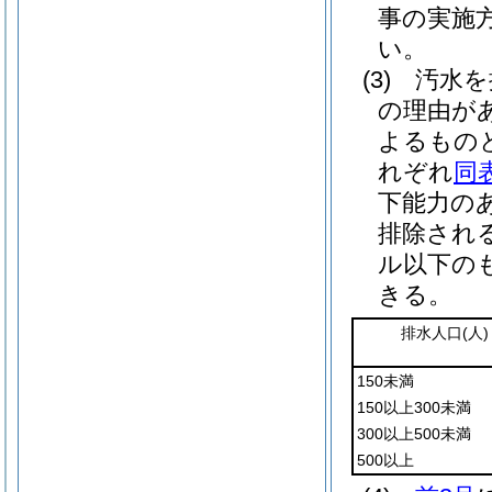
事の実施
い。
(3)
汚水を
の理由が
よるもの
れぞれ
同
下能力の
排除され
ル以下の
きる。
排水人口
(人)
150未満
150以上300未満
300以上500未満
500以上