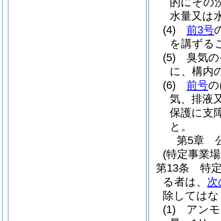
的にその
水量又は
(4)
前3号
を講ずる
(5)
臭気の
に、構内
(6)
前号
の
気、排液
保護に支
と。
第5章
(特定事業
第13条
特
る者は、
次
除してはな
(1)
アンモ