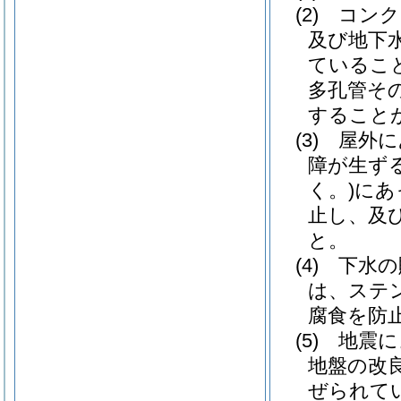
(2)
コンク
及び地下
ているこ
多孔管そ
すること
(3)
屋外に
障が生ず
く。)
にあ
止し、及
と。
(4)
下水の
は、ステ
腐食を防
(5)
地震に
地盤の改
ぜられて