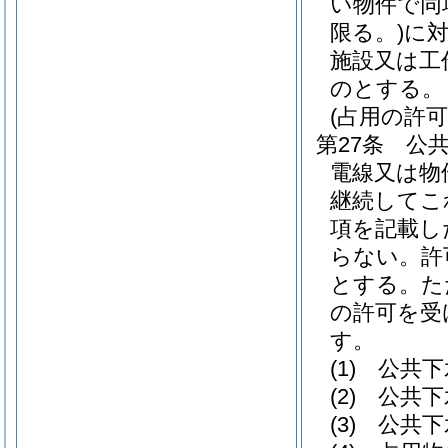
い物件で同
限る。)
に
施設又は工
のとする。
(占用の許可
第27条
公
電線又は物
継続してこ
項を記載し
らない。
許
とする。
た
の許可を受
す。
(1)
公共下
(2)
公共下
(3)
公共下