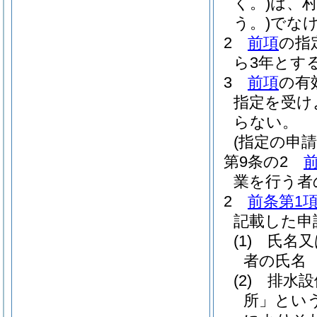
く。)
は、
う。)
でな
2
前項
の指
ら3年とす
3
前項
の有
指定を受け
らない。
(指定の申請
第9条の2
業を行う者
2
前条第1
記載した申
(1)
氏名又
者の氏名
(2)
排水設
所」という