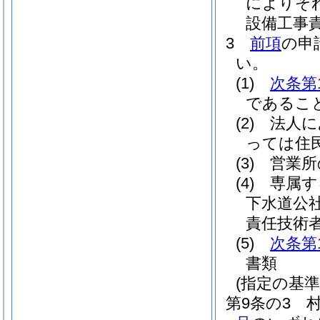
によりそ
設備工事
3
前項
の申
い。
(1)
次条第
であるこ
(2)
法人に
っては住
(3)
営業所
(4)
専属す
下水道公
責任技術
(5)
次条第
書類
(指定の基準
第9条の3