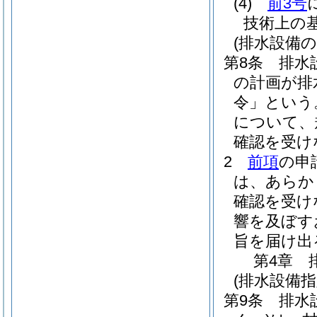
(4)
前3号
技術上の
(排水設備の
第8条
排水
の計画が排
令」という
について、
確認を受け
2
前項
の申
は、あらか
確認を受け
響を及ぼす
旨を届け出
第4章
(排水設備
第9条
排水