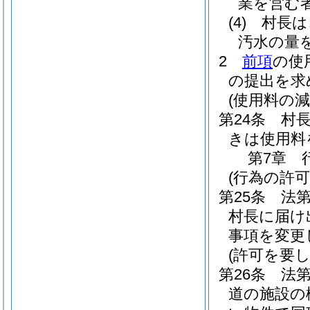
業を営む
(4)
村長は
汚水の量
2
前項
の使
の提出を求
(使用料の減
第24条
村
きは使用料
第7章
(行為の許可
第25条
法
村長に届け
事項を変更
(許可を要
第26条
法第
道の施設の