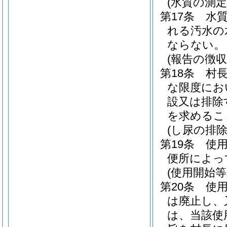
(水質の測定
第17条
水
れる汚水の
ならない。
(報告の徴収
第18条
村
な限度にお
設又は排除
を求めるこ
(し尿の排除
第19条
使
便所によっ
(使用開始等
第20条
使
は廃止し、
は、当該使