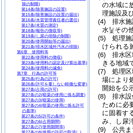
の水域に
除の制限)
第14条
(除害施設の設置)
理施設及
第15条
(除害施設の設置の届出)
第16条
(水質管理責任者の選任)
(4)
排水施
第17条
(水質の測定)
水
その
きょ
第18条
(報告の徴収等)
渠
第19条
(し尿の排除の制限)
(5)
処理施
第20条
(使用開始等の届出)
けられる
第21条
(排水区域外汚水の排除)
第6章
使用料等
(6)
排水区
第22条
(使用料の徴収)
きる地域
第23条
(使用料の認定及び算出基準)
第24条
(使用料の減免)
(7)
処理区
第7章
行為の許可等
場により
第25条
(行為の許可)
第26条
(許可を要しない軽微な変更)
開始を公
第27条
(占用の許可)
第27条の2
(暗渠の使用に係る調査)
(8)
排水設
第27条の3
(暗渠の使用)
ために必
第27条の4
(暗渠の使用に係る許可
の基準)
に固着す
第27条の5
(許可の条件)
み、し尿
第27条の6
(占用期間)
第27条の7
(使用期間等)
(9)
公共ま
第27条の8
(使用の許可の取消し)