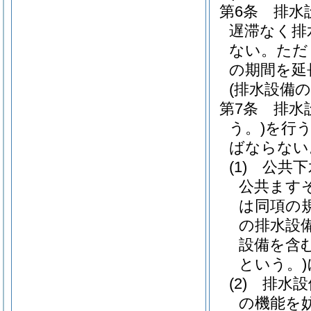
第6条
排水
遅滞なく排
ない。
ただ
の期間を延
(排水設備
第7条
排水
う。)
を行
ばならない
(1)
公共下
公共ます
は同項の
の排水設
設備を含
という。)
(2)
排水設
の機能を