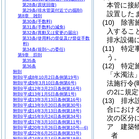
本管に接
第28条
(原状回復)
第29条
(排水管渠付近での掘削)
設置した
第8章
雑則
(10)
除害
第30条
(手数料)
第31条
(手数料の減免)
入するこ
第32条
(異動又は変更の届出)
第33条
(使用料の督促及び督促手数
排水設備
料)
(11)
特定
第34条
(規則への委任)
第9章
罰則
う。
第35条
(12)
特定
第36条
附則
「水濁法」
附則
(平成8年10月2日条例第19号)
法施行令
附則
(平成9年3月10日条例第6号)
附則
(平成12年3月23日条例第16号)
の2に規
附則
(平成13年1月5日条例第1号)
(13)
排水
附則
(平成13年3月13日条例第16号)
附則
(平成13年9月20日条例第30号)
合におけ
附則
(平成14年3月13日条例第18号)
附則
(平成15年9月24日条例第34号)
次の区分
附則
(平成17年3月10日条例第11号)
ア
建築
附則
(平成20年3月26日条例第10号―6)
附則
(平成22年6月25日条例第33号)
者
附則
(平成24年6月14日条例第18号)