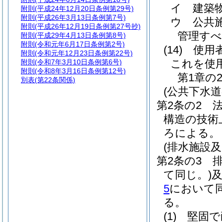
イ
建築
附則
(平成24年12月20日条例第29号)
附則
(平成26年3月13日条例第7号)
ウ
公共
附則
(平成26年12月19日条例第27号抄)
管理すべ
附則
(平成29年4月13日条例第8号)
附則
(令和元年6月17日条例第2号)
(14)
使用
附則
(令和元年12月23日条例第22号)
これを使
附則
(令和7年3月10日条例第6号)
附則
(令和8年3月16日条例第12号)
第1章の
別表
(第22条関係)
(公共下水
第2条の2
構造の技術
ろによる。
(排水施設
第2条の3
て同じ。)
5
において同
る。
(1)
堅固で