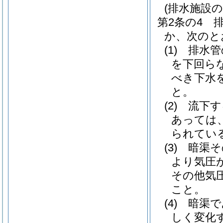
(排水施設の
第2条の4
か、次のと
(1)
排水管
を下回ら
べき下水
と。
(2)
流下す
あっては
られてい
(3)
暗渠そ
より気圧
その他気
こと。
(4)
暗渠で
しく変化