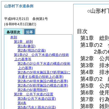
山形村下水道条例
○山形村
平成8年2月21日 条例第1号
(令和8年4月1日施行)
目次
条項目次
沿革
第1章
総
本則
第1章
総則
第1章の2
第1条
(趣旨)
第2条
(用語の定義)
2条の6
第1章の2
公共下水道の構造の技術
第2章
公
上の基準等
第2条の2
(公共下水道の構造の技術
第3章
排
上の基準)
第4章
排
第2条の3
(排水施設及び処理施設に
共通する構造の技術上の基準)
第4章の2
第2条の4
(排水施設の構造の基準)
第5章
公
第2条の5
(処理施設の構造の基準)
第2条の6
(適用除外)
第6章
使
第2章
公共下水道の設置
第7章
行
第3条
(公共下水道の設置)
第4条
第8章
雑
第5条
(汚水と雨水の分流)