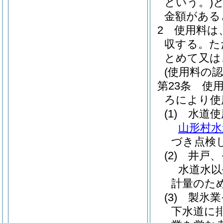
という。)
金額がある
2
使用料は
収する。
た
とめて又は
(使用料の
第23条
使
ろにより使
(1)
水道使
山形村水
づき点検
(2)
井戸、
水道水以
計量のた
(3)
製氷業
下水道に