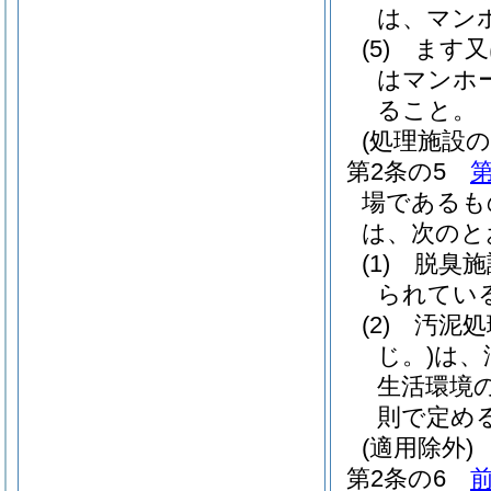
は、マン
(5)
ます又
はマンホ
ること。
(処理施設の
第2条の5
第
場であるも
は、次のと
(1)
脱臭施
られてい
(2)
汚泥処
じ。)
は、
生活環境
則で定め
(適用除外)
第2条の6
前