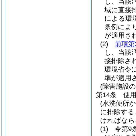
し、当該
域に直接
による環
条例によ
が適用さ
(2)
前項第
し、当該
接排除さ
環境省令
準が適用
(除害施設の
第14条
使
(水洗便所
に排除する
ければなら
(1)
令第9