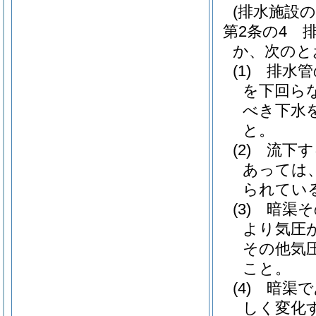
(排水施設の
第2条の4
か、次のと
(1)
排水管
を下回ら
べき下水
と。
(2)
流下す
あっては
られてい
(3)
暗渠そ
より気圧
その他気
こと。
(4)
暗渠で
しく変化