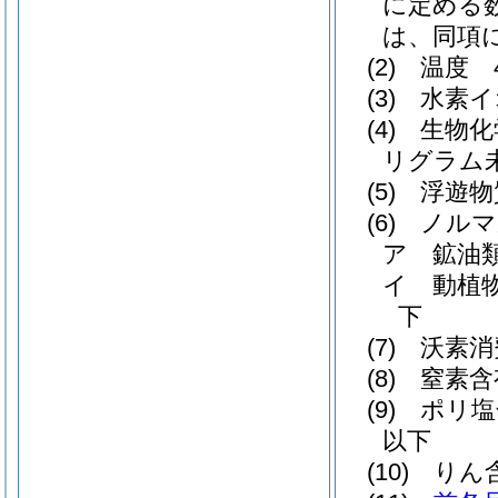
に定める
は、同項
(2)
温度 
(3)
水素イ
(4)
生物化
リグラム
(5)
浮遊物
(6)
ノルマ
ア
鉱油
イ
動植
下
(7)
沃素消
(8)
窒素含
(9)
ポリ塩
以下
(10)
りん