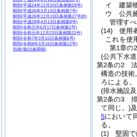
イ
建築
附則
(平成24年12月20日条例第29号)
附則
(平成26年3月13日条例第7号)
ウ
公共
附則
(平成26年12月19日条例第27号抄)
管理すべ
附則
(平成29年4月13日条例第8号)
附則
(令和元年6月17日条例第2号)
(14)
使用
附則
(令和元年12月23日条例第22号)
これを使
附則
(令和7年3月10日条例第6号)
附則
(令和8年3月16日条例第12号)
第1章の
別表
(第22条関係)
(公共下水
第2条の2
構造の技術
ろによる。
(排水施設
第2条の3
て同じ。)
5
において同
る。
(1)
堅固で