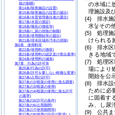
の水域に
除の制限)
第14条
(除害施設の設置)
理施設及
第15条
(除害施設の設置の届出)
第16条
(水質管理責任者の選任)
(4)
排水施
第17条
(水質の測定)
水
その
きょ
第18条
(報告の徴収等)
渠
第19条
(し尿の排除の制限)
(5)
処理施
第20条
(使用開始等の届出)
けられる
第21条
(排水区域外汚水の排除)
第6章
使用料等
(6)
排水区
第22条
(使用料の徴収)
きる地域
第23条
(使用料の認定及び算出基準)
第24条
(使用料の減免)
(7)
処理区
第7章
行為の許可等
場により
第25条
(行為の許可)
第26条
(許可を要しない軽微な変更)
開始を公
第27条
(占用の許可)
第27条の2
(暗渠の使用に係る調査)
(8)
排水設
第27条の3
(暗渠の使用)
ために必
第27条の4
(暗渠の使用に係る許可
の基準)
に固着す
第27条の5
(許可の条件)
み、し尿
第27条の6
(占用期間)
第27条の7
(使用期間等)
(9)
公共ま
第27条の8
(使用の許可の取消し)