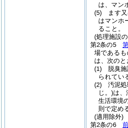
は、マン
(5)
ます又
はマンホ
ること。
(処理施設の
第2条の5
第
場であるも
は、次のと
(1)
脱臭施
られてい
(2)
汚泥処
じ。)
は、
生活環境
則で定め
(適用除外)
第2条の6
前