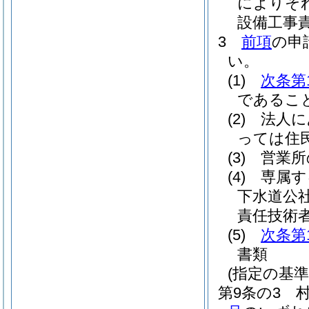
によりそ
設備工事
3
前項
の申
い。
(1)
次条第
であるこ
(2)
法人に
っては住
(3)
営業所
(4)
専属す
下水道公
責任技術
(5)
次条第
書類
(指定の基準
第9条の3