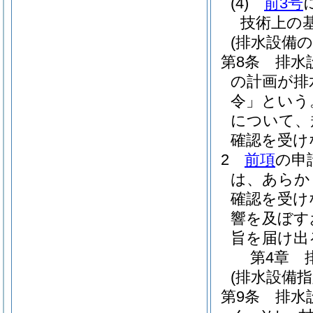
(4)
前3号
技術上の
(排水設備の
第8条
排水
の計画が排
令」という
について、
確認を受け
2
前項
の申
は、あらか
確認を受け
響を及ぼす
旨を届け出
第4章
(排水設備
第9条
排水