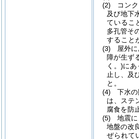
(2)
コンク
及び地下
ているこ
多孔管そ
すること
(3)
屋外に
障が生ず
く。)
にあ
止し、及
と。
(4)
下水の
は、ステ
腐食を防
(5)
地震に
地盤の改
ぜられて