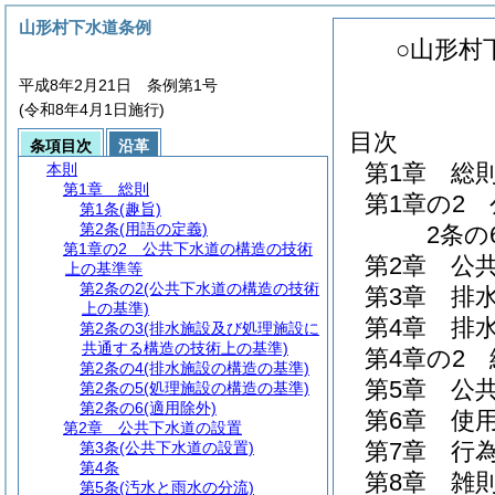
山形村下水道条例
○山形村
平成8年2月21日 条例第1号
(令和8年4月1日施行)
目次
条項目次
沿革
第1章
総
本則
第1章
総則
第1章の2
第1条
(趣旨)
第2条
(用語の定義)
2条の6
第1章の2
公共下水道の構造の技術
第2章
公
上の基準等
第2条の2
(公共下水道の構造の技術
第3章
排
上の基準)
第4章
排
第2条の3
(排水施設及び処理施設に
共通する構造の技術上の基準)
第4章の2
第2条の4
(排水施設の構造の基準)
第5章
公
第2条の5
(処理施設の構造の基準)
第2条の6
(適用除外)
第6章
使
第2章
公共下水道の設置
第7章
行
第3条
(公共下水道の設置)
第4条
第8章
雑
第5条
(汚水と雨水の分流)