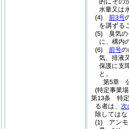
的にその
水量又は
(4)
前3号
を講ずる
(5)
臭気の
に、構内
(6)
前号
の
気、排液
保護に支
と。
第5章
(特定事業
第13条
特
る者は、
次
除してはな
(1)
アンモ