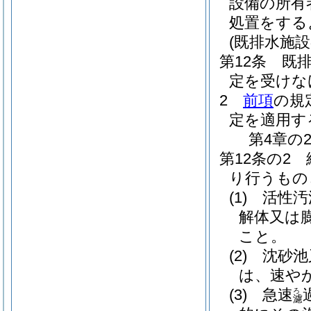
設備の所有
処置をする
(既排水施設
第12条
既
定を受けな
2
前項
の規
定を適用す
第4章の
第12条の2
り行うもの
(1)
活性汚
解体又は
こと。
(2)
沈砂池
は、速や
(3)
急速
ろ
濾