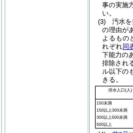
事の実施
い。
(3)
汚水を
の理由が
よるもの
れぞれ
同
下能力の
排除され
ル以下の
きる。
排水人口
(人)
150未満
150以上300未満
300以上500未満
500以上