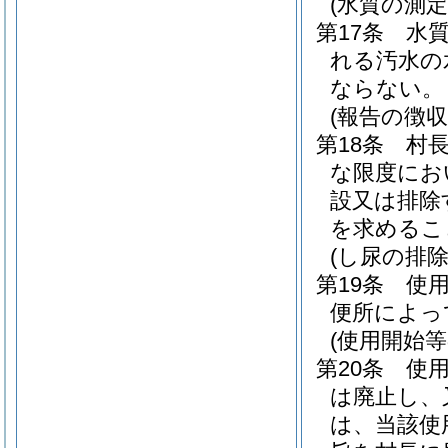
(水質の測定
第17条
水
れる汚水の
ならない。
(報告の徴収
第18条
村
な限度にお
設又は排除
を求めるこ
(し尿の排除
第19条
使
便所によっ
(使用開始等
第20条
使
は廃止し、
は、当該使