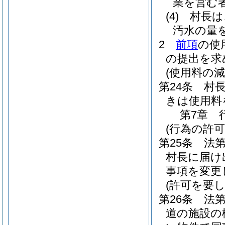
業を営む
(4)
村長は
汚水の量
2
前項
の使
の提出を求
(使用料の減
第24条
村
きは使用料
第7章
(行為の許可
第25条
法
村長に届け
事項を変更
(許可を要
第26条
法第
道の施設の