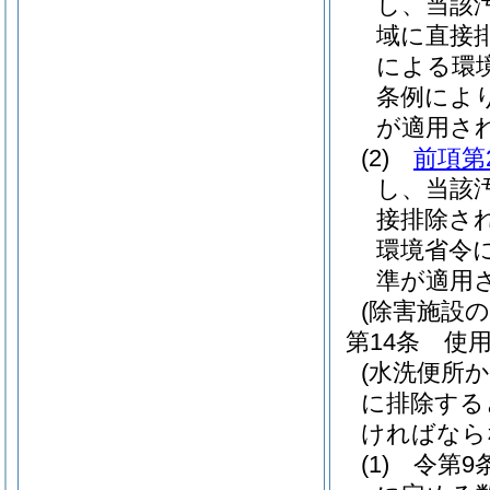
し、当該
域に直接
による環
条例によ
が適用さ
(2)
前項第
し、当該
接排除さ
環境省令
準が適用
(除害施設の
第14条
使
(水洗便所
に排除する
ければなら
(1)
令第9