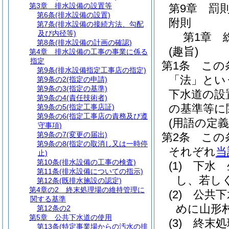
第3章
排水設備の設置等
第9章
罰
第6条
(排水設備の設置)
附則
第7条
(排水設備の接続方法、勾配
及び内径等)
第1章
第8条
(排水設備の計画の確認)
(趣旨)
第4章
排水設備の工事の事業に係る
指定
第1条
この
第9条
(排水設備指定工事店の指定)
「法」とい
第9条の2
(指定の申請)
第9条の3
(指定の基準)
下水道の設
第9条の4
(責任技術者)
の基準等に
第9条の5
(指定工事店証)
第9条の6
(指定工事店の責務及び遵
(用語の定義
守事項)
第9条の7
(変更の届出)
第2条
この
第9条の8
(指定の取消し又は一時停
それぞれ
当
止)
第10条
(排水設備の工事の検査)
(1)
下水 
第11条
(排水設備についての指示)
し、若し
第12条
(既排水施設の認定)
第4章の2
終末処理場の維持管理に
(2)
公共下
関する基準
めに山形
第12条の2
第5章
公共下水道の使用
(3)
終末処
第13条
(特定事業場からの汚水の排