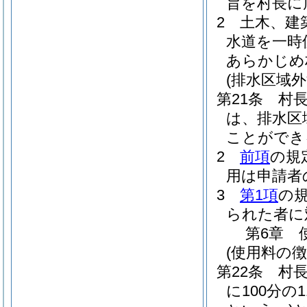
旨を村長に
2
土木、建
水道を一時
あらかじめ
(排水区域外
第21条
村
は、排水区
ことができ
2
前項
の規
用は申請者
3
第1項
の
られた者に
第6章
(使用料の徴
第22条
村
に100分