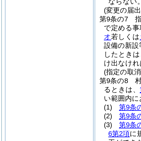
ならない
(変更の届出
第9条の7
で定める事
オ
若しくは
設備の新設
したときは
け出なけれ
(指定の取
第9条の8
るときは、
い範囲内に
(1)
第9条
(2)
第9条
(3)
第9条
6第2項
に