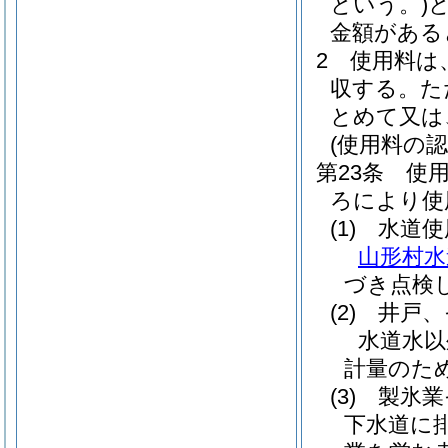
という。)
金額がある
2
使用料は
収する。
た
とめて又は
(使用料の
第23条
使
ろにより使
(1)
水道使
山形村水
づき点検
(2)
井戸、
水道水以
計量のた
(3)
製氷業
下水道に