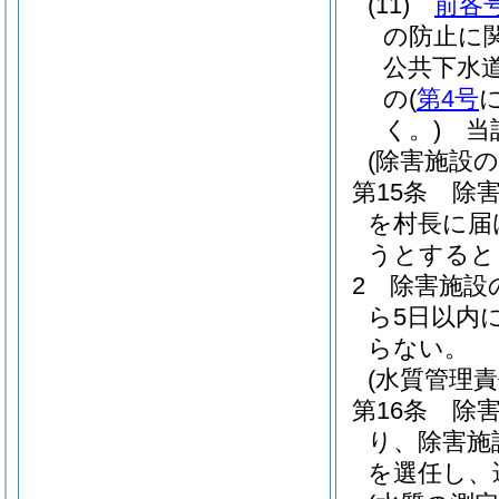
(11)
前各
の防止に
公共下水
の
(
第4号
く。)
当該
(除害施設の
第15条
除
を村長に届
うとすると
2
除害施設
ら5日以内
らない。
(水質管理責
第16条
除
り、除害施
を選任し、