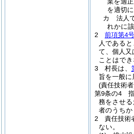
業を適正
を適切
カ
法人
れかに
2
前項第4
人であると
て、個人又
ことはでき
3
村長は、
旨を一般に
(責任技術者
第9条の4
務をさせる
者のうちか
2
責任技術
ない。