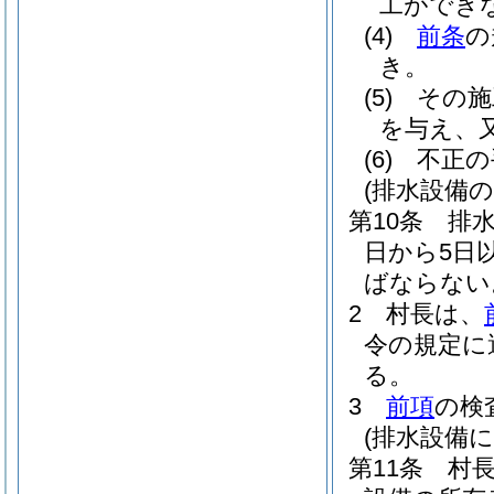
工ができ
(4)
前条
の
き。
(5)
その施
を与え、
(6)
不正の
(排水設備の
第10条
排
日から5日
ばならない
2
村長は、
令の規定に
る。
3
前項
の検
(排水設備
第11条
村