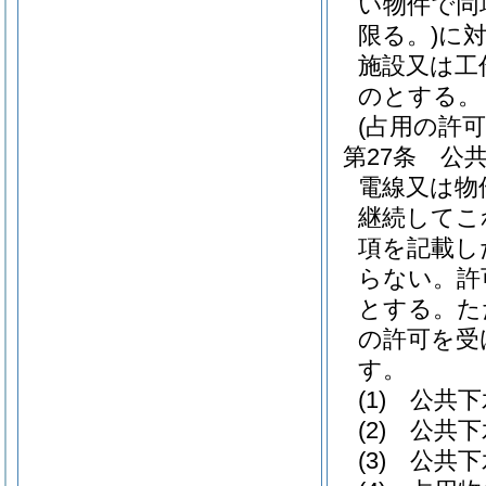
い物件で同
限る。)
に
施設又は工
のとする。
(占用の許可
第27条
公
電線又は物
継続してこ
項を記載し
らない。
許
とする。
た
の許可を受
す。
(1)
公共下
(2)
公共下
(3)
公共下