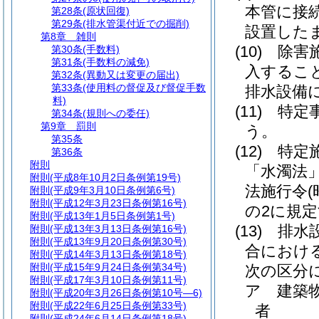
本管に接
第28条
(原状回復)
第29条
(排水管渠付近での掘削)
設置した
第8章
雑則
(10)
除害
第30条
(手数料)
第31条
(手数料の減免)
入するこ
第32条
(異動又は変更の届出)
第33条
(使用料の督促及び督促手数
排水設備
料)
(11)
特定
第34条
(規則への委任)
第9章
罰則
う。
第35条
(12)
特定
第36条
附則
「水濁法」
附則
(平成8年10月2日条例第19号)
法施行令
附則
(平成9年3月10日条例第6号)
附則
(平成12年3月23日条例第16号)
の2に規
附則
(平成13年1月5日条例第1号)
(13)
排水
附則
(平成13年3月13日条例第16号)
附則
(平成13年9月20日条例第30号)
合におけ
附則
(平成14年3月13日条例第18号)
附則
(平成15年9月24日条例第34号)
次の区分
附則
(平成17年3月10日条例第11号)
ア
建築
附則
(平成20年3月26日条例第10号―6)
附則
(平成22年6月25日条例第33号)
者
附則
(平成24年6月14日条例第18号)