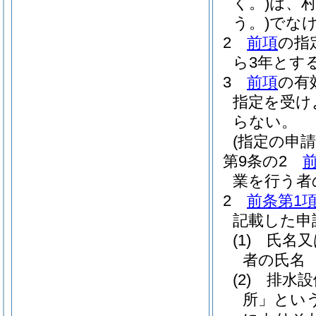
く。)
は、
う。)
でな
2
前項
の指
ら3年とす
3
前項
の有
指定を受け
らない。
(指定の申請
第9条の2
業を行う者
2
前条第1
記載した申
(1)
氏名又
者の氏名
(2)
排水設
所」という