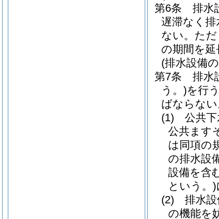
第6条
排水
遅滞なく排
ない。
ただ
の期間を延
(排水設備
第7条
排水
う。)
を行
ばならない
(1)
公共下
公共ます
は同項の
の排水設
設備を含
という。)
(2)
排水設
の機能を