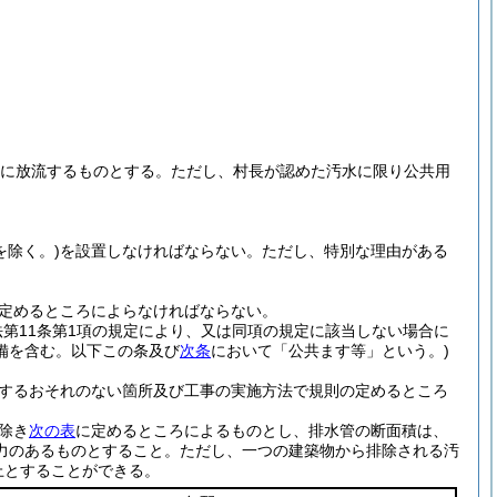
に放流するものとする。
ただし、村長が認めた汚水に限り公共用
を除く。)
を設置しなければならない。
ただし、特別な理由がある
定めるところによらなければならない。
法第11条第1項の規定により、又は同項の規定に該当しない場合に
備を含む。以下この条及び
次条
において「公共ます等」という。)
するおそれのない箇所及び工事の実施方法で規則の定めるところ
除き
次の表
に定めるところによるものとし、排水管の断面積は、
力のあるものとすること。
ただし、一つの建築物から排除される汚
上とすることができる。