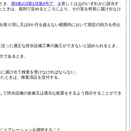
とき、
第9条の3第1項第4号ア
、
オ
若しくは
カ
のいずれかに該当す
たときは、規則で定めるところにより、その旨を村長に届け出なけ
を取り消し又は6か月を超えない範囲内において指定の効力を停止
に従った適正な排水設備工事の施工ができないと認められるとき。
大であるとき。
長に届け出て検査を受けなければならない。
めたときは、検査済証を交付する。
して排水設備の改修又は適当な処置をするよう指示することができ
にエアレーションを調節すること。