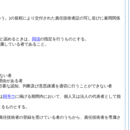
う。)
の規程により交付された責任技術者証の写し並びに雇用関係
と認めるときは、
同項
の指定を行うものとする。
専属している者であること。
ない者
理由がある者
必要な認知、判断及び意思疎通を適切に行うことができない者
は
同号ウ
に掲げる期間内において、個人又は法人の代表者として指
とるものとする。
責任技術者の登録を受けている者のうちから、責任技術者を専属さ