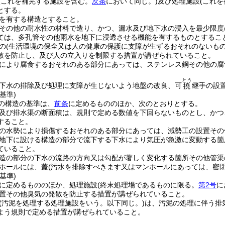
(これを補完する施設を含む。
次条
において同じ。)
及び処理施設
(これ
とする。
を有する構造とすること。
その他の耐水性の材料で造り、かつ、漏水及び地下水の浸入を最少限度
ては、多孔管その他雨水を地下に浸透させる機能を有するものとするこ
の
(生活環境の保全又は人の健康の保護に支障が生ずるおそれのないもの
散を防止し、及び人の立入りを制限する措置が講ぜられていること。
により腐食するおそれのある部分にあっては、ステンレス鋼その他の腐
とう
下水の排除及び処理に支障が生じないよう地盤の改良、可
継手の設
撓
基準)
の構造の基準は、
前条
に定めるもののほか、次のとおりとする。
及び排水渠の断面積は、規則で定める数値を下回らないものとし、かつ
すること。
の水勢により損傷するおそれのある部分にあっては、減勢工の設置その
地下に設ける構造の部分で流下する下水により気圧が急激に変動する箇
ていること。
造の部分の下水の流路の方向又は勾配が著しく変化する箇所その他管渠
ホールには、蓋
(汚水を排除すべきます又はマンホールにあっては、密閉
基準)
に定めるもののほか、処理施設
(終末処理場であるものに限る。
第2号
に
置その他臭気の発散を防止する措置が講ぜられていること。
(汚泥を処理する処理施設をいう。以下同じ。)
は、汚泥の処理に伴う排
よう規則で定める措置が講ぜられていること。