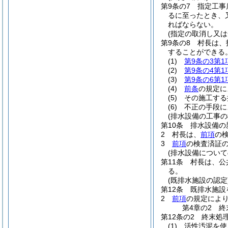
第9条の7
指定工事
るに至ったとき、
ればならない。
(指定の取消し又は
第9条の8
村長は、
することができる
(1)
第9条の3第1
(2)
第9条の4第1
(3)
第9条の6第1
(4)
前条
の規定に
(5)
その施工する
(6)
不正の手段に
(排水設備の工事の
第10条
排水設備の
2
村長は、
前項
の
3
前項
の検査済証
(排水設備について
第11条
村長は、公
る。
(既排水施設の認定
第12条
既排水施設
2
前項
の規定によ
第4章の2
終
第12条の2
終末処
(1)
活性汚泥を使