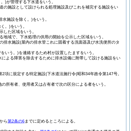
。)
が管理する下水道をいう。
道の施設として設けられる処理施設及びこれを補完する施設をい
排水施設を除く。)
をいう。
く。)
をいう。
示した区域をいう。
る地域で、下水処理の供用の開始を公示した区域をいう。
の排水施設
(屋内の排水管これに固着する洗面器及び水洗便所のタ
をいう。)
を連絡するため村が設置したますをいう。
水による障害を除去するために排水設備に附帯して設ける施設をい
第2項に規定する特定施設
(下水道法施行令
(昭和34年政令第147号。
地の所有者、使用者又は占有者で次の区分による者をいう。
。
から
第2条の6
までに定めるところによる。