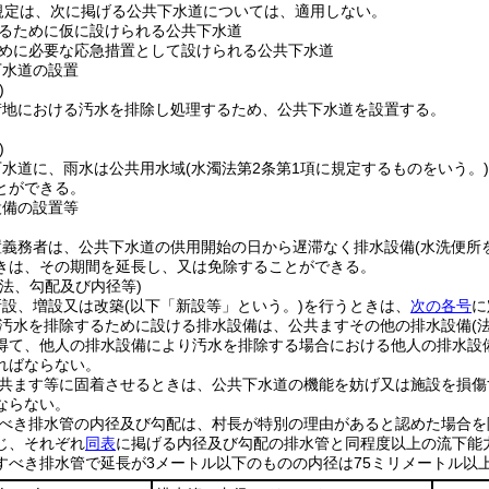
規定は、次に掲げる公共下水道については、適用しない。
るために仮に設けられる公共下水道
めに必要な応急措置として設けられる公共下水道
下水道の設置
)
街地における汚水を排除し処理するため、公共下水道を設置する。
)
下水道に、雨水は公共用水域
(水濁法第2条第1項に規定するものをいう。)
とができる。
設備の設置等
置義務者は、公共下水道の供用開始の日から遅滞なく排水設備
(水洗便所
きは、その期間を延長し、又は免除することができる。
法、勾配及び内径等)
新設、増設又は改築
(以下「新設等」という。)
を行うときは、
次の各号
に
汚水を排除するために設ける排水設備は、公共ますその他の排水設備
(
得て、他人の排水設備により汚水を排除する場合における他人の排水設
ればならない。
共ます等に固着させるときは、公共下水道の機能を妨げ又は施設を損傷
ならない。
べき排水管の内径及び勾配は、村長が特別の理由があると認めた場合を
じ、それぞれ
同表
に掲げる内径及び勾配の排水管と同程度以上の流下能
すべき排水管で延長が3メートル以下のものの内径は75ミリメートル以