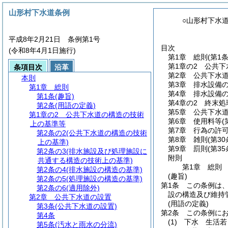
山形村下水道条例
○山形村下水
平成8年2月21日 条例第1号
目次
(令和8年4月1日施行)
第1章
総則
(第1
第1章の2
公共下
条項目次
沿革
第2章
公共下水
本則
第3章
排水設備
第1章
総則
第4章
排水設備
第1条
(趣旨)
第4章の2
終末処
第2条
(用語の定義)
第5章
公共下水
第1章の2
公共下水道の構造の技術
第6章
使用料等
(
上の基準等
第7章
行為の許
第2条の2
(公共下水道の構造の技術
第8章
雑則
(第3
上の基準)
第9章
罰則
(第3
第2条の3
(排水施設及び処理施設に
附則
共通する構造の技術上の基準)
第1章
総則
第2条の4
(排水施設の構造の基準)
(趣旨)
第2条の5
(処理施設の構造の基準)
第1条
この条例は
第2条の6
(適用除外)
設の構造及び維持
第2章
公共下水道の設置
(用語の定義)
第3条
(公共下水道の設置)
第2条
この条例に
第4条
(1)
下水 生活若
第5条
(汚水と雨水の分流)