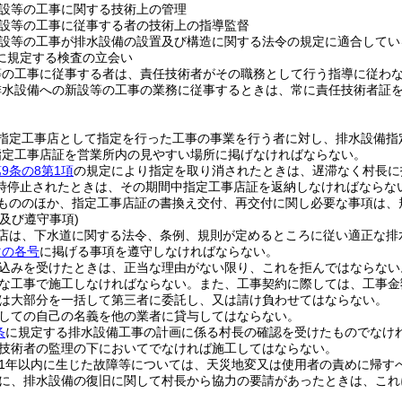
設等の工事に関する技術上の管理
設等の工事に従事する者の技術上の指導監督
設等の工事が排水設備の設置及び構造に関する法令の規定に適合してい
に規定する検査の立会い
等の工事に従事する者は、責任技術者がその職務として行う指導に従わ
排水設備への新設等の工事の業務に従事するときは、常に責任技術者証
指定工事店として指定を行った工事の事業を行う者に対し、排水設備指
指定工事店証を営業所内の見やすい場所に掲げなければならない。
9条の8第1項
の規定により指定を取り消されたときは、遅滞なく村長に
時停止されたときは、その期間中指定工事店証を返納しなければならな
もののほか、指定工事店証の書換え交付、再交付に関し必要な事項は、
及び遵守事項)
店は、下水道に関する法令、条例、規則が定めるところに従い適正な排
次の各号
に掲げる事項を遵守しなければならない。
込みを受けたときは、正当な理由がない限り、これを拒んではならない
な工事で施工しなければならない。
また、工事契約に際しては、工事金
は大部分を一括して第三者に委託し、又は請け負わせてはならない。
しての自己の名義を他の業者に貸与してはならない。
条
に規定する排水設備工事の計画に係る村長の確認を受けたものでなけ
技術者の監理の下においてでなければ施工してはならない。
1年以内に生じた故障等については、天災地変又は使用者の責めに帰す
に、排水設備の復旧に関して村長から協力の要請があったときは、これ