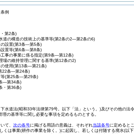
道条例
条・第2条)
水道の構造の技術上の基準等
(第2条の2―第2条の6)
道の設置
(第3条―第5条)
の設置等
(第6条―第8条)
の工事の事業に係る指定
(第9条―第12条)
理場の維持管理に関する基準
(第12条の2)
道の使用
(第13条―第21条)
第22条―第24条)
可等
(第25条―第29条)
0条―第34条)
5条・第36条)
、下水道法
(昭和33年法律第79号。以下「法」という。)
及びその他の法
管理の基準等に関し必要な事項を定めるものとする。
おいて、
次の各号
に掲げる用語の意義は、それぞれ
当該各号
に定めると
しくは事業
(耕作の事業を除く。)
に起因し、若しくは付随する廃水
(以