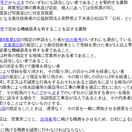
4号ア
から
カ
までのいずれにも該当しない者であることを誓約する書類
は、商業登記簿の謄本及び定款、個人にあっては住民票の写し
図及び写真並びに付近見取図
となる責任技術者の公益財団法人長野県上下水道公社
(以下「公社」とい
2号
で定める機械器具を有することを証する書類
第9条第1項
の指定の申請をした者が
次の各号
のいずれにも適合している
、
次条第1項
の規定により責任技術者として登録を受けた者が1人以上
必要な機械器具を有する者であること。
は村長の指定する地域に営業所がある者であること。
も該当しない者であること。
始の決定を受けて復権を得ない者
により登録を取り消され、その取り消しの日から2年を経過しない者
1項
の規定により指定を取り消され、その取り消しの日から2年を経過し
関し不正又は不誠実な行為をするおそれがあると認めるに足りる相当の
の障害により排水設備等の新設等の工事の事業を適正に営むに当たって
て、その役員のうちに
ア
から
オ
までのいずれかに該当する者がいる場合
定に該当する場合で、当該指定工事店が法人であるときは、その代表者
受けることはできないものとする。
1項
の指定をしたときは、遅滞なく、その旨を一般に周知させる措置を
店は、営業所ごとに、
次項各号
に掲げる職務をさせるため、公社による
い。
次に掲げる職務を誠実に行わなければならない。