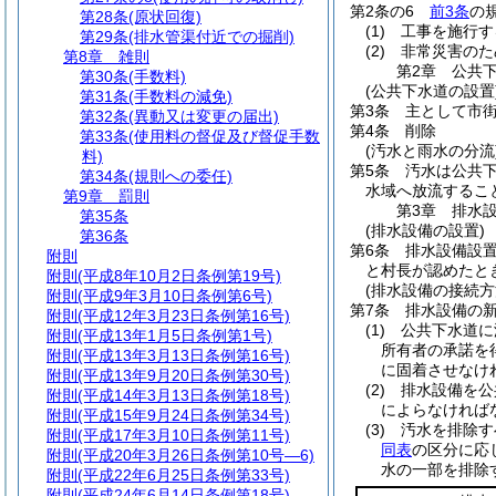
第2条の6
前3条
の
第28条
(原状回復)
(1)
工事を施行す
第29条
(排水管渠付近での掘削)
(2)
非常災害のた
第8章
雑則
第2章
公共
第30条
(手数料)
(公共下水道の設置
第31条
(手数料の減免)
第3条
主として市
第32条
(異動又は変更の届出)
第4条
削除
第33条
(使用料の督促及び督促手数
(汚水と雨水の分流
料)
第5条
汚水は公共
第34条
(規則への委任)
水域へ放流するこ
第9章
罰則
第3章
排水
第35条
(排水設備の設置)
第36条
第6条
排水設備設
附則
と村長が認めたと
附則
(平成8年10月2日条例第19号)
(排水設備の接続方
附則
(平成9年3月10日条例第6号)
第7条
排水設備の
附則
(平成12年3月23日条例第16号)
(1)
公共下水道に
附則
(平成13年1月5日条例第1号)
所有者の承諾を
附則
(平成13年3月13日条例第16号)
に固着させなけ
附則
(平成13年9月20日条例第30号)
(2)
排水設備を公
附則
(平成14年3月13日条例第18号)
によらなければ
附則
(平成15年9月24日条例第34号)
(3)
汚水を排除す
附則
(平成17年3月10日条例第11号)
同表
の区分に応
附則
(平成20年3月26日条例第10号―6)
水の一部を排除
附則
(平成22年6月25日条例第33号)
附則
(平成24年6月14日条例第18号)