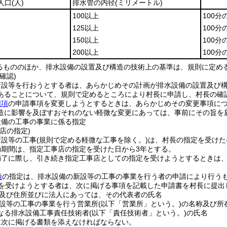
人口
(人)
排水管の内径
(ミリメートル)
100以上
100分
125以上
100分
150以上
100分
200以上
100分
るもののほか、排水設備の設置及び構造の技術上の基準は、規則に定め
確認)
新設等を行おうとする者は、あらかじめその計画が排水設備の設置及び
あることについて、規則で定めるところにより村長に申請し、村長の確
同項
の申請事項を変更しようとするときは、あらかじめその変更事項に
造に影響を及ぼすおそれのない軽微な変更にあっては、事前にその旨を
設備の工事の事業に係る指定
店の指定)
新設等の工事
(規則で定める軽微な工事を除く。)
は、村長の指定を受けた
効期間は、指定工事店の指定を受けた日から3年とする。
満了に際し、引き続き指定工事店としての指定を受けようとするときは
項
の指定は、排水設備の新設等の工事の事業を行う者の申請により行う
を受けようとする者は、次に掲げる事項を記載した申請書を村長に提出
及び住所並びに法人にあっては、その代表者の氏名
設等の工事の事業を行う営業所
(以下「営業所」という。)
の名称及び所
なる排水設備工事責任技術者
(以下「責任技術者」という。)
の氏名
は次に掲げる書類を添えなければならない。