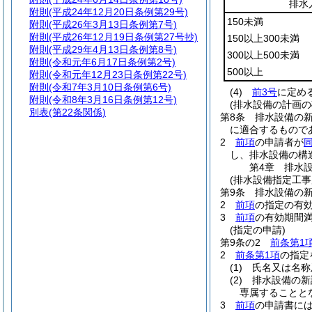
排水
附則
(平成24年12月20日条例第29号)
150未満
附則
(平成26年3月13日条例第7号)
附則
(平成26年12月19日条例第27号抄)
150以上300未満
附則
(平成29年4月13日条例第8号)
300以上500未満
附則
(令和元年6月17日条例第2号)
500以上
附則
(令和元年12月23日条例第22号)
附則
(令和7年3月10日条例第6号)
(4)
前3号
に定め
附則
(令和8年3月16日条例第12号)
(排水設備の計画の
別表
(第22条関係)
第8条
排水設備の
に適合するもので
2
前項
の申請者が
し、排水設備の構
第4章
排水
(排水設備指定工事
第9条
排水設備の
2
前項
の指定の有
3
前項
の有効期間
(指定の申請)
第9条の2
前条第1
2
前条第1項
の指定
(1)
氏名又は名称
(2)
排水設備の新
専属することと
3
前項
の申請書に