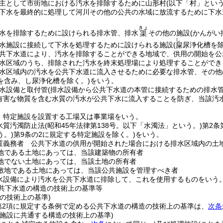
主として市街地における汚水を排除するために山形村
(以下「村」という
下水を最終的に処理して河川その他の公共の水域に放流するために下水
きょ
水を排除するために設けられる排水管、排水
その他の施設
(かんがい
渠
し
水施設に接続して下水を処理するために設けられる施設
(
尿浄化槽を除
屎
共下水道により、汚水を排除することができる地域で、供用の開始を公
水区域のうち、排除された汚水を終末処理場により処理することができ
水区域内の汚水を公共下水道に流入させるために必要な排水管、その他
を含み、し尿浄化槽を除く。)
をいう。
水設備と取付管
(排水設備から公共下水道の本管に接続するための排水管
有害な物質を含む水質の汚水が公共下水に流入することを防ぎ、当該汚
 特定施設を設置する工場又は事業場をいう。
水質汚濁防止法
(昭和45年法律第138号。以下「水濁法」という。)
第2条
う。)
第9条の2に規定する特定施設を除く。)
をいう。
置義務者 公共下水道の供用が開始された場合における排水区域内の土
地である土地にあっては、当該建築物の所有者
地でない土地にあっては、当該土地の所有者
敷地である土地にあっては、当該公共施設を管理すべき者
水設備により汚水を公共下水道に排除して、これを使用するものをいう
共下水道の構造の技術上の基準等
の技術上の基準)
第2項に規定する条例で定める公共下水道の構造の技術上の基準は、
次条
理施設に共通する構造の技術上の基準)