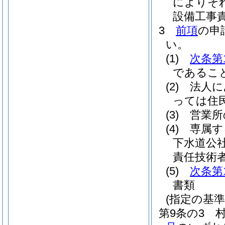
によりそ
設備工事
3
前項
の申
い。
(1)
次条第
であるこ
(2)
法人に
っては住
(3)
営業所
(4)
専属す
下水道公
責任技術
(5)
次条第
書類
(指定の基準
第9条の3