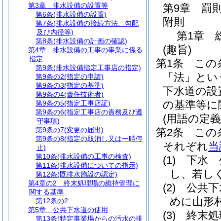
第3章
排水設備の設置等
第9章
罰
第6条
(排水設備の設置)
附則
第7条
(排水設備の接続方法、勾配
及び内径等)
第1章
第8条
(排水設備の計画の確認)
(趣旨)
第4章
排水設備の工事の事業に係る
指定
第1条
この
第9条
(排水設備指定工事店の指定)
「法」とい
第9条の2
(指定の申請)
第9条の3
(指定の基準)
下水道の設
第9条の4
(責任技術者)
の基準等に
第9条の5
(指定工事店証)
第9条の6
(指定工事店の責務及び遵
(用語の定義
守事項)
第9条の7
(変更の届出)
第2条
この
第9条の8
(指定の取消し又は一時停
それぞれ
当
止)
第10条
(排水設備の工事の検査)
(1)
下水 
第11条
(排水設備についての指示)
し、若し
第12条
(既排水施設の認定)
第4章の2
終末処理場の維持管理に
(2)
公共下
関する基準
めに山形
第12条の2
第5章
公共下水道の使用
(3)
終末処
第13条
(特定事業場からの汚水の排