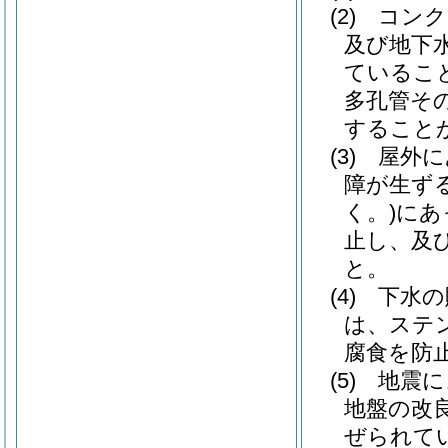
(2)
コンク
及び地下
ているこ
多孔管そ
すること
(3)
屋外に
障が生ず
く。)
にあ
止し、及
と。
(4)
下水の
は、ステ
腐食を防
(5)
地震に
地盤の改
ぜられて