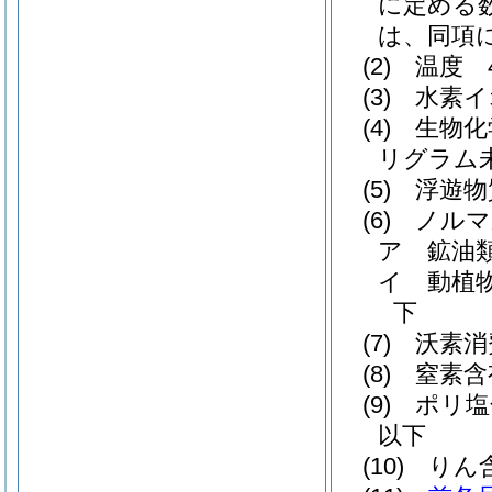
に定める
は、同項
(2)
温度 
(3)
水素イ
(4)
生物化
リグラム
(5)
浮遊物
(6)
ノルマ
ア
鉱油
イ
動植
下
(7)
沃素消
(8)
窒素含
(9)
ポリ塩
以下
(10)
りん