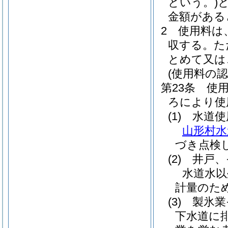
という。)
金額がある
2
使用料は
収する。
た
とめて又は
(使用料の
第23条
使
ろにより使
(1)
水道使
山形村水
づき点検
(2)
井戸、
水道水以
計量のた
(3)
製氷業
下水道に