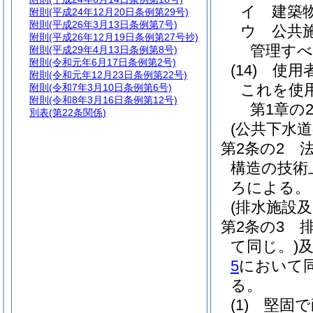
イ
建築
附則
(平成24年12月20日条例第29号)
附則
(平成26年3月13日条例第7号)
ウ
公共
附則
(平成26年12月19日条例第27号抄)
管理すべ
附則
(平成29年4月13日条例第8号)
附則
(令和元年6月17日条例第2号)
(14)
使用
附則
(令和元年12月23日条例第22号)
これを使
附則
(令和7年3月10日条例第6号)
附則
(令和8年3月16日条例第12号)
第1章の
別表
(第22条関係)
(公共下水
第2条の2
構造の技術
ろによる。
(排水施設
第2条の3
て同じ。)
5
において同
る。
(1)
堅固で