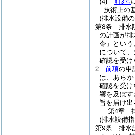
(4)
前3号
技術上の
(排水設備の
第8条
排水
の計画が排
令」という
について、
確認を受け
2
前項
の申
は、あらか
確認を受け
響を及ぼす
旨を届け出
第4章
(排水設備
第9条
排水