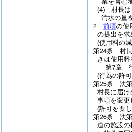
業を営む
(4)
村長は
汚水の量
2
前項
の使
の提出を求
(使用料の減
第24条
村
きは使用料
第7章
(行為の許可
第25条
法
村長に届け
事項を変更
(許可を要
第26条
法第
道の施設の