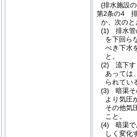
(排水施設の
第2条の4
か、次のと
(1)
排水管
を下回ら
べき下水
と。
(2)
流下す
あっては
られてい
(3)
暗渠そ
より気圧
その他気
こと。
(4)
暗渠で
しく変化