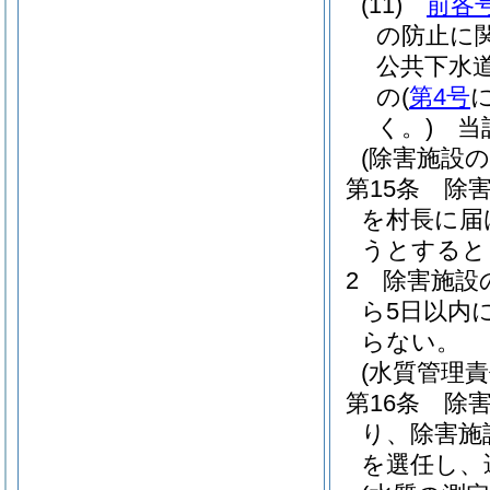
(11)
前各
の防止に
公共下水
の
(
第4号
く。)
当該
(除害施設の
第15条
除
を村長に届
うとすると
2
除害施設
ら5日以内
らない。
(水質管理責
第16条
除
り、除害施
を選任し、