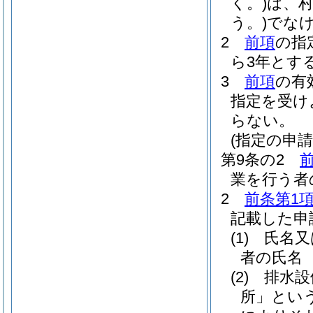
く。)
は、
う。)
でな
2
前項
の指
ら3年とす
3
前項
の有
指定を受け
らない。
(指定の申請
第9条の2
業を行う者
2
前条第1
記載した申
(1)
氏名又
者の氏名
(2)
排水設
所」という