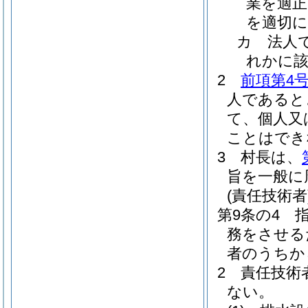
業を適正
を適切
カ
法人
れかに
2
前項第4
人であると
て、個人又
ことはでき
3
村長は、
旨を一般に
(責任技術者
第9条の4
務をさせる
者のうちか
2
責任技術
ない。