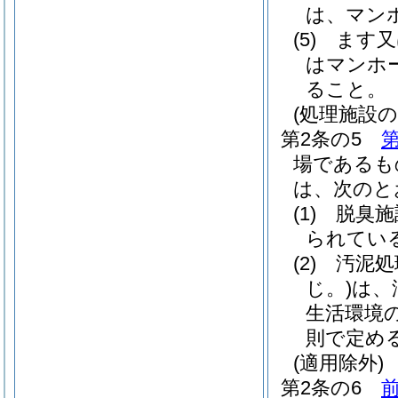
は、マン
(5)
ます又
はマンホ
ること。
(処理施設の
第2条の5
第
場であるも
は、次のと
(1)
脱臭施
られてい
(2)
汚泥処
じ。)
は、
生活環境
則で定め
(適用除外)
第2条の6
前