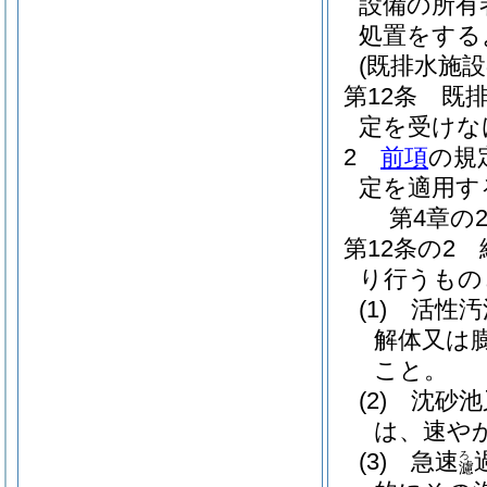
設備の所有
処置をする
(既排水施設
第12条
既
定を受けな
2
前項
の規
定を適用す
第4章の
第12条の2
り行うもの
(1)
活性汚
解体又は
こと。
(2)
沈砂池
は、速や
(3)
急速
ろ
濾