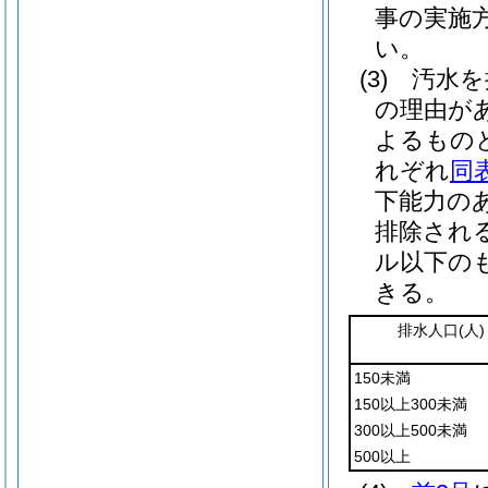
事の実施
い。
(3)
汚水を
の理由が
よるもの
れぞれ
同
下能力の
排除され
ル以下の
きる。
排水人口
(人)
150未満
150以上300未満
300以上500未満
500以上