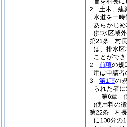
旨を村長に
2
土木、建
水道を一時
あらかじめ
(排水区域外
第21条
村
は、排水区
ことができ
2
前項
の規
用は申請者
3
第1項
の
られた者に
第6章
(使用料の徴
第22条
村
に100分