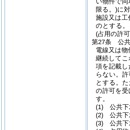
い物件で同
限る。)
に
施設又は工
のとする。
(占用の許可
第27条
公
電線又は物
継続してこ
項を記載し
らない。
許
とする。
た
の許可を受
す。
(1)
公共下
(2)
公共下
(3)
公共下