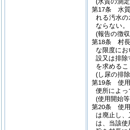
(水質の測定
第17条
水
れる汚水の
ならない。
(報告の徴収
第18条
村
な限度にお
設又は排除
を求めるこ
(し尿の排除
第19条
使
便所によっ
(使用開始等
第20条
使
は廃止し、
は、当該使