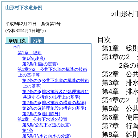
山形村下水道条例
○山形村
平成8年2月21日 条例第1号
(令和8年4月1日施行)
目次
条項目次
沿革
第1章
総
本則
第1章
総則
第1章の2
第1条
(趣旨)
第2条
(用語の定義)
2条の6
第1章の2
公共下水道の構造の技術
第2章
公
上の基準等
第2条の2
(公共下水道の構造の技術
第3章
排
上の基準)
第4章
排
第2条の3
(排水施設及び処理施設に
共通する構造の技術上の基準)
第4章の2
第2条の4
(排水施設の構造の基準)
第5章
公
第2条の5
(処理施設の構造の基準)
第2条の6
(適用除外)
第6章
使
第2章
公共下水道の設置
第7章
行
第3条
(公共下水道の設置)
第4条
第8章
雑
第5条
(汚水と雨水の分流)