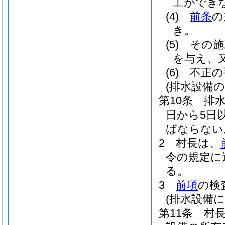
工ができ
(4)
前条
の
き。
(5)
その施
を与え、
(6)
不正の
(排水設備の
第10条
排
日から5日
ばならない
2
村長は、
令の規定に
る。
3
前項
の検
(排水設備
第11条
村