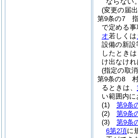
ならない
(変更の届出
第9条の7
で定める事
オ
若しくは
設備の新設
したときは
け出なけれ
(指定の取
第9条の8
るときは、
い範囲内に
(1)
第9条
(2)
第9条
(3)
第9条
6第2項
に