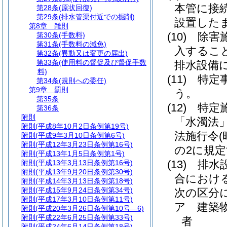
本管に接
第28条
(原状回復)
第29条
(排水管渠付近での掘削)
設置した
第8章
雑則
(10)
除害
第30条
(手数料)
第31条
(手数料の減免)
入するこ
第32条
(異動又は変更の届出)
第33条
(使用料の督促及び督促手数
排水設備
料)
(11)
特定
第34条
(規則への委任)
第9章
罰則
う。
第35条
(12)
特定
第36条
附則
「水濁法」
附則
(平成8年10月2日条例第19号)
法施行令
附則
(平成9年3月10日条例第6号)
附則
(平成12年3月23日条例第16号)
の2に規
附則
(平成13年1月5日条例第1号)
(13)
排水
附則
(平成13年3月13日条例第16号)
附則
(平成13年9月20日条例第30号)
合におけ
附則
(平成14年3月13日条例第18号)
附則
(平成15年9月24日条例第34号)
次の区分
附則
(平成17年3月10日条例第11号)
ア
建築
附則
(平成20年3月26日条例第10号―6)
附則
(平成22年6月25日条例第33号)
者
附則
(平成24年6月14日条例第18号)