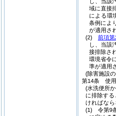
し、当該
域に直接
による環
条例によ
が適用さ
(2)
前項第
し、当該
接排除さ
環境省令
準が適用
(除害施設の
第14条
使
(水洗便所
に排除する
ければなら
(1)
令第9