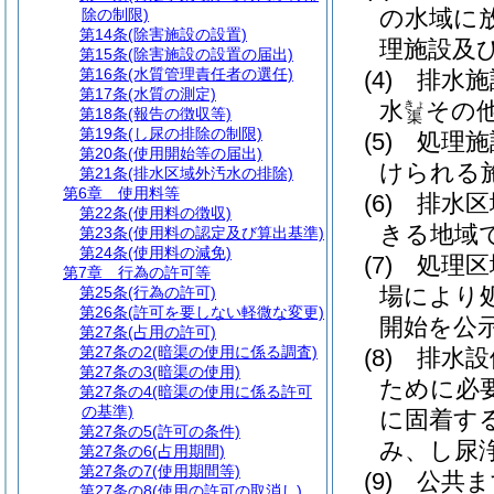
の水域に
除の制限)
第14条
(除害施設の設置)
理施設及
第15条
(除害施設の設置の届出)
第16条
(水質管理責任者の選任)
(4)
排水施
第17条
(水質の測定)
水
その
きょ
第18条
(報告の徴収等)
渠
第19条
(し尿の排除の制限)
(5)
処理施
第20条
(使用開始等の届出)
けられる
第21条
(排水区域外汚水の排除)
第6章
使用料等
(6)
排水区
第22条
(使用料の徴収)
きる地域
第23条
(使用料の認定及び算出基準)
第24条
(使用料の減免)
(7)
処理区
第7章
行為の許可等
場により
第25条
(行為の許可)
第26条
(許可を要しない軽微な変更)
開始を公
第27条
(占用の許可)
第27条の2
(暗渠の使用に係る調査)
(8)
排水設
第27条の3
(暗渠の使用)
ために必
第27条の4
(暗渠の使用に係る許可
の基準)
に固着す
第27条の5
(許可の条件)
み、し尿
第27条の6
(占用期間)
第27条の7
(使用期間等)
(9)
公共ま
第27条の8
(使用の許可の取消し)