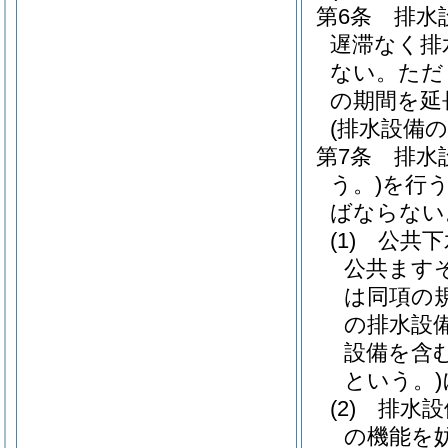
第6条
排水
遅滞なく排
ない。
ただ
の期間を延
(排水設備
第7条
排水
う。)
を行
ばならない
(1)
公共下
公共ます
は同項の
の排水設
設備を含
という。)
(2)
排水設
の機能を