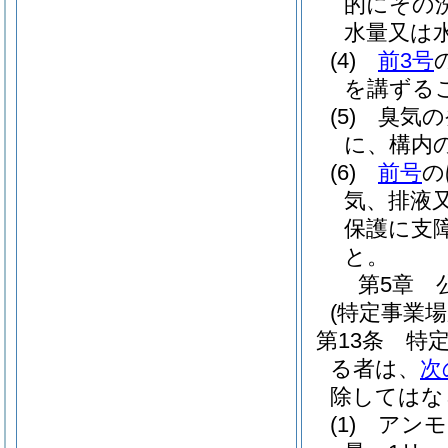
的にその
水量又は
(4)
前3号
を講ずる
(5)
臭気の
に、構内
(6)
前号
の
気、排液
保護に支
と。
第5章
(特定事業
第13条
特
る者は、
次
除してはな
(1)
アンモ