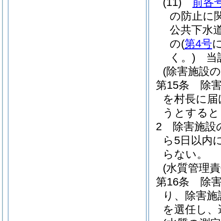
(11)
前各
の防止に
公共下水
の
(
第4号
く。)
当該
(除害施設の
第15条
除
を村長に届
うとすると
2
除害施設
ら5日以内
らない。
(水質管理責
第16条
除
り、除害施
を選任し、