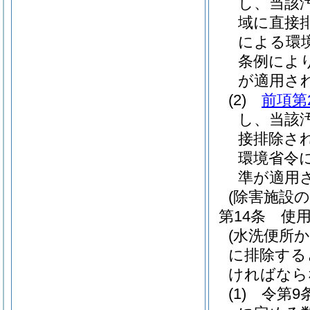
し、当該
域に直接
による環
条例によ
が適用さ
(2)
前項第
し、当該
接排除さ
環境省令
準が適用
(除害施設の
第14条
使
(水洗便所
に排除する
ければなら
(1)
令第9