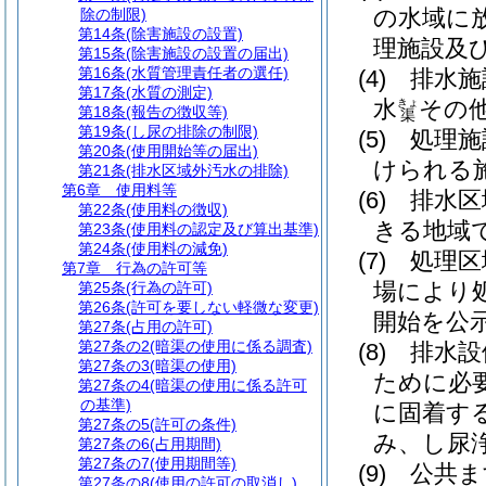
の水域に
除の制限)
第14条
(除害施設の設置)
理施設及
第15条
(除害施設の設置の届出)
第16条
(水質管理責任者の選任)
(4)
排水施
第17条
(水質の測定)
水
その
きょ
第18条
(報告の徴収等)
渠
第19条
(し尿の排除の制限)
(5)
処理施
第20条
(使用開始等の届出)
けられる
第21条
(排水区域外汚水の排除)
第6章
使用料等
(6)
排水区
第22条
(使用料の徴収)
きる地域
第23条
(使用料の認定及び算出基準)
第24条
(使用料の減免)
(7)
処理区
第7章
行為の許可等
場により
第25条
(行為の許可)
第26条
(許可を要しない軽微な変更)
開始を公
第27条
(占用の許可)
第27条の2
(暗渠の使用に係る調査)
(8)
排水設
第27条の3
(暗渠の使用)
ために必
第27条の4
(暗渠の使用に係る許可
の基準)
に固着す
第27条の5
(許可の条件)
み、し尿
第27条の6
(占用期間)
第27条の7
(使用期間等)
(9)
公共ま
第27条の8
(使用の許可の取消し)