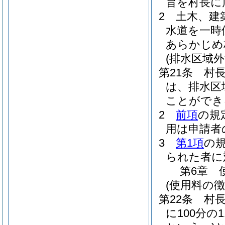
旨を村長に
2
土木、建
水道を一時
あらかじめ
(排水区域外
第21条
村
は、排水区
ことができ
2
前項
の規
用は申請者
3
第1項
の
られた者に
第6章
(使用料の徴
第22条
村
に100分