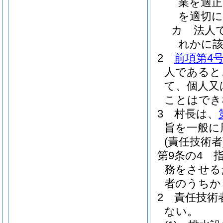
業を適正
を適切
カ
法人
れかに
2
前項第4
人であると
て、個人又
ことはでき
3
村長は、
旨を一般に
(責任技術者
第9条の4
務をさせる
者のうちか
2
責任技術
ない。