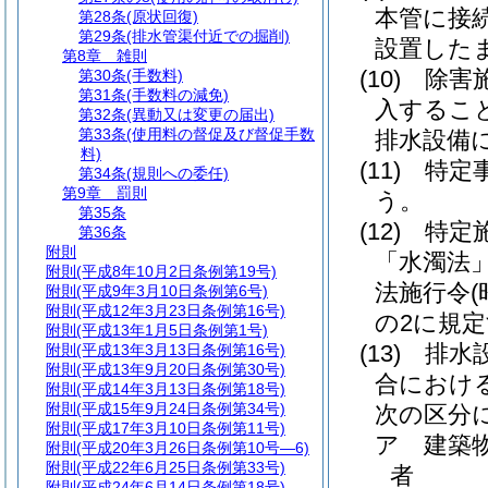
本管に接
第28条
(原状回復)
第29条
(排水管渠付近での掘削)
設置した
第8章
雑則
(10)
除害
第30条
(手数料)
第31条
(手数料の減免)
入するこ
第32条
(異動又は変更の届出)
第33条
(使用料の督促及び督促手数
排水設備
料)
(11)
特定
第34条
(規則への委任)
第9章
罰則
う。
第35条
(12)
特定
第36条
附則
「水濁法」
附則
(平成8年10月2日条例第19号)
法施行令
附則
(平成9年3月10日条例第6号)
附則
(平成12年3月23日条例第16号)
の2に規
附則
(平成13年1月5日条例第1号)
(13)
排水
附則
(平成13年3月13日条例第16号)
附則
(平成13年9月20日条例第30号)
合におけ
附則
(平成14年3月13日条例第18号)
附則
(平成15年9月24日条例第34号)
次の区分
附則
(平成17年3月10日条例第11号)
ア
建築
附則
(平成20年3月26日条例第10号―6)
附則
(平成22年6月25日条例第33号)
者
附則
(平成24年6月14日条例第18号)