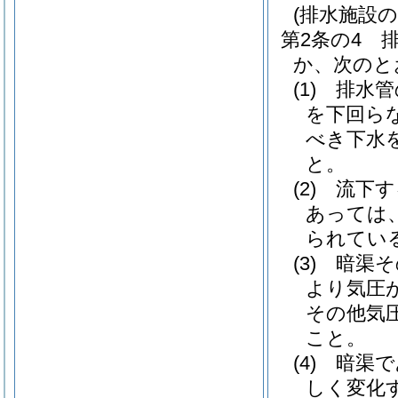
(排水施設の
第2条の4
か、次のと
(1)
排水管
を下回ら
べき下水
と。
(2)
流下す
あっては
られてい
(3)
暗渠そ
より気圧
その他気
こと。
(4)
暗渠で
しく変化