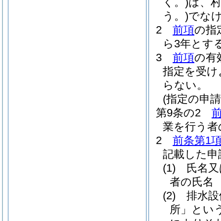
く。)
は、
う。)
でな
2
前項
の指
ら3年とす
3
前項
の有
指定を受け
らない。
(指定の申請
第9条の2
業を行う者
2
前条第1
記載した申
(1)
氏名又
者の氏名
(2)
排水設
所」という