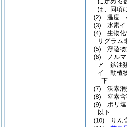
に定める
は、同項
(2)
温度 
(3)
水素イ
(4)
生物化
リグラム
(5)
浮遊物
(6)
ノルマ
ア
鉱油
イ
動植
下
(7)
沃素消
(8)
窒素含
(9)
ポリ塩
以下
(10)
りん