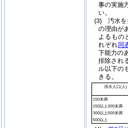
事の実施
い。
(3)
汚水を
の理由が
よるもの
れぞれ
同
下能力の
排除され
ル以下の
きる。
排水人口
(人)
150未満
150以上300未満
300以上500未満
500以上