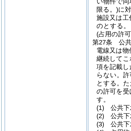
い物件で同
限る。)
に
施設又は工
のとする。
(占用の許可
第27条
公
電線又は物
継続してこ
項を記載し
らない。
許
とする。
た
の許可を受
す。
(1)
公共下
(2)
公共下
(3)
公共下