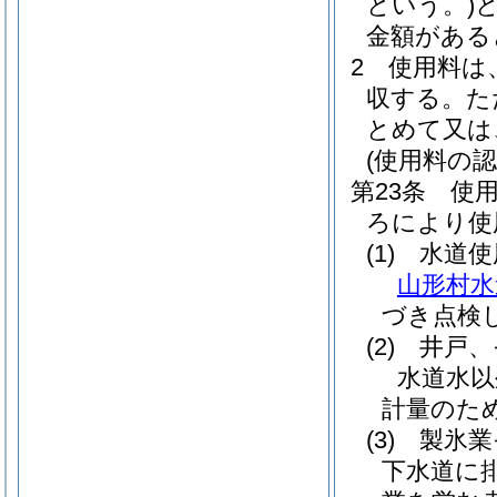
という。)
金額がある
2
使用料は
収する。
た
とめて又は
(使用料の
第23条
使
ろにより使
(1)
水道使
山形村水
づき点検
(2)
井戸、
水道水以
計量のた
(3)
製氷業
下水道に