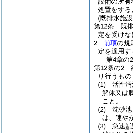
設備の所有
処置をする
(既排水施設
第12条
既
定を受けな
2
前項
の規
定を適用す
第4章の
第12条の2
り行うもの
(1)
活性汚
解体又は
こと。
(2)
沈砂池
は、速や
(3)
急速
ろ
濾