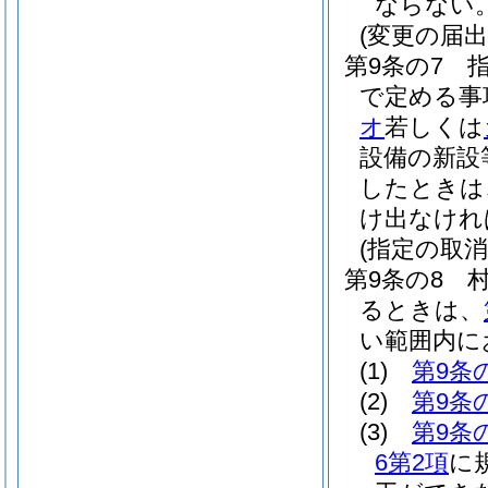
ならない
(変更の届出
第9条の7
で定める事
オ
若しくは
設備の新設
したときは
け出なけれ
(指定の取
第9条の8
るときは、
い範囲内に
(1)
第9条
(2)
第9条
(3)
第9条
6第2項
に