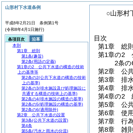
山形村下水道条例
○山形村
平成8年2月21日 条例第1号
(令和8年4月1日施行)
目次
条項目次
沿革
第1章
総
本則
第1章
総則
第1章の2
第1条
(趣旨)
第2条
(用語の定義)
2条の6
第1章の2
公共下水道の構造の技術
第2章
公
上の基準等
第2条の2
(公共下水道の構造の技術
第3章
排
上の基準)
第4章
排
第2条の3
(排水施設及び処理施設に
共通する構造の技術上の基準)
第4章の2
第2条の4
(排水施設の構造の基準)
第5章
公
第2条の5
(処理施設の構造の基準)
第2条の6
(適用除外)
第6章
使
第2章
公共下水道の設置
第7章
行
第3条
(公共下水道の設置)
第4条
第8章
雑
第5条
(汚水と雨水の分流)