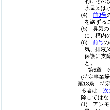
的にその
水量又は
(4)
前3号
を講ずる
(5)
臭気の
に、構内
(6)
前号
の
気、排液
保護に支
と。
第5章
(特定事業
第13条
特
る者は、
次
除してはな
(1)
アンモ