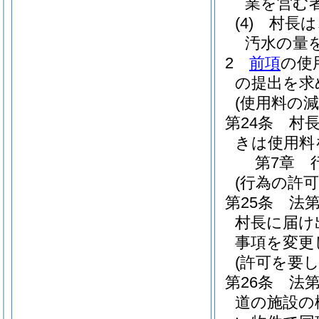
業を営む
(4)
村長は
汚水の量
2
前項
の使
の提出を求
(使用料の減
第24条
村
きは使用料
第7章
(行為の許可
第25条
法
村長に届け
事項を変更
(許可を要
第26条
法第
道の施設の