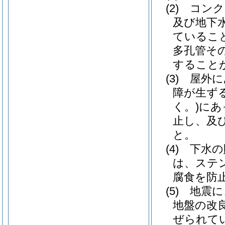
(2)
コンク
及び地下
ているこ
多孔管そ
すること
(3)
屋外に
障が生ず
く。)
にあ
止し、及
と。
(4)
下水の
は、ステ
腐食を防
(5)
地震に
地盤の改
ぜられて