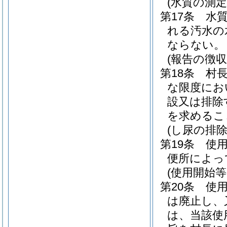
(水質の測定
第17条
水
れる汚水の
ならない。
(報告の徴収
第18条
村
な限度にお
設又は排除
を求めるこ
(し尿の排除
第19条
使
便所によっ
(使用開始等
第20条
使
は廃止し、
は、当該使