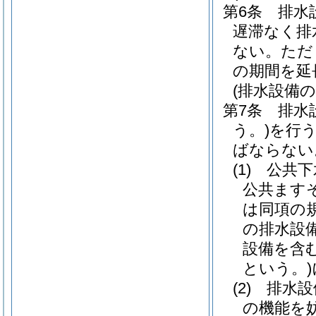
第6条
排水
遅滞なく排
ない。
ただ
の期間を延
(排水設備
第7条
排水
う。)
を行
ばならない
(1)
公共下
公共ます
は同項の
の排水設
設備を含
という。)
(2)
排水設
の機能を