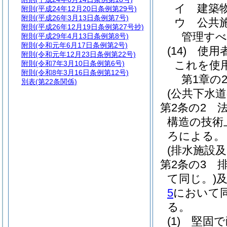
イ
建築
附則
(平成24年12月20日条例第29号)
附則
(平成26年3月13日条例第7号)
ウ
公共
附則
(平成26年12月19日条例第27号抄)
管理すべ
附則
(平成29年4月13日条例第8号)
附則
(令和元年6月17日条例第2号)
(14)
使用
附則
(令和元年12月23日条例第22号)
これを使
附則
(令和7年3月10日条例第6号)
附則
(令和8年3月16日条例第12号)
第1章の
別表
(第22条関係)
(公共下水
第2条の2
構造の技術
ろによる。
(排水施設
第2条の3
て同じ。)
5
において同
る。
(1)
堅固で