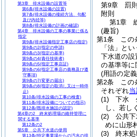
第3章
排水設備の設置等
第9章
罰
第6条
(排水設備の設置)
附則
第7条
(排水設備の接続方法、勾配
及び内径等)
第1章
第8条
(排水設備の計画の確認)
(趣旨)
第4章
排水設備の工事の事業に係る
指定
第1条
この
第9条
(排水設備指定工事店の指定)
「法」とい
第9条の2
(指定の申請)
第9条の3
(指定の基準)
下水道の設
第9条の4
(責任技術者)
の基準等に
第9条の5
(指定工事店証)
第9条の6
(指定工事店の責務及び遵
(用語の定義
守事項)
第9条の7
(変更の届出)
第2条
この
第9条の8
(指定の取消し又は一時停
それぞれ
当
止)
第10条
(排水設備の工事の検査)
(1)
下水 
第11条
(排水設備についての指示)
し、若し
第12条
(既排水施設の認定)
第4章の2
終末処理場の維持管理に
(2)
公共下
関する基準
めに山形
第12条の2
第5章
公共下水道の使用
(3)
終末処
第13条
(特定事業場からの汚水の排