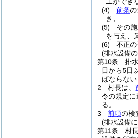
工ができ
(4)
前条
の
き。
(5)
その施
を与え、
(6)
不正の
(排水設備の
第10条
排
日から5日
ばならない
2
村長は、
令の規定に
る。
3
前項
の検
(排水設備
第11条
村