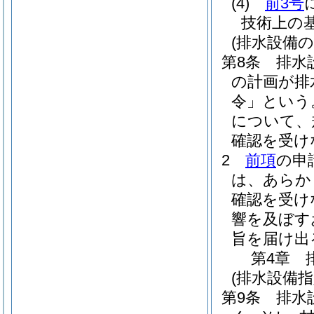
(4)
前3号
技術上の
(排水設備の
第8条
排水
の計画が排
令」という
について、
確認を受け
2
前項
の申
は、あらか
確認を受け
響を及ぼす
旨を届け出
第4章
(排水設備
第9条
排水