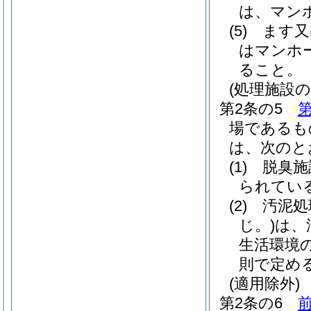
は、マン
(5)
ます又
はマンホ
ること。
(処理施設の
第2条の5
第
場であるも
は、次のと
(1)
脱臭施
られてい
(2)
汚泥処
じ。)
は、
生活環境
則で定め
(適用除外)
第2条の6
前