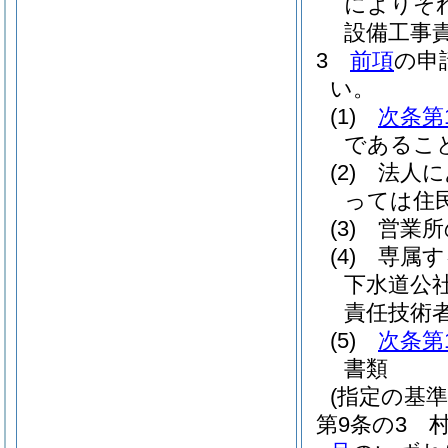
によりそ
設備工事
3
前項
の申
い。
(1)
次条第
であるこ
(2)
法人に
っては住
(3)
営業所
(4)
専属す
下水道公
責任技術
(5)
次条第
書類
(指定の基準
第9条の3