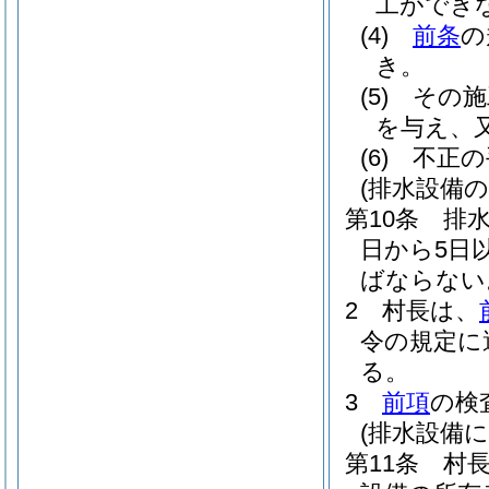
工ができ
(4)
前条
の
き。
(5)
その施
を与え、
(6)
不正の
(排水設備の
第10条
排
日から5日
ばならない
2
村長は、
令の規定に
る。
3
前項
の検
(排水設備
第11条
村