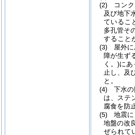
(2)
コンク
及び地下
ているこ
多孔管そ
すること
(3)
屋外に
障が生ず
く。)
にあ
止し、及
と。
(4)
下水の
は、ステ
腐食を防
(5)
地震に
地盤の改
ぜられて