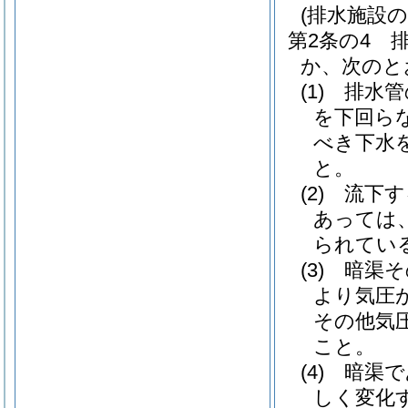
(排水施設の
第2条の4
か、次のと
(1)
排水管
を下回ら
べき下水
と。
(2)
流下す
あっては
られてい
(3)
暗渠そ
より気圧
その他気
こと。
(4)
暗渠で
しく変化