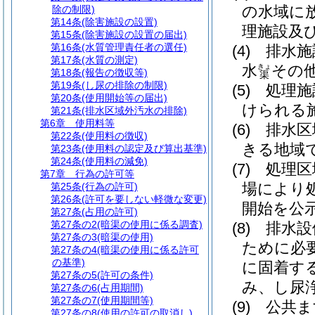
の水域に
除の制限)
第14条
(除害施設の設置)
理施設及
第15条
(除害施設の設置の届出)
第16条
(水質管理責任者の選任)
(4)
排水施
第17条
(水質の測定)
水
その
きょ
第18条
(報告の徴収等)
渠
第19条
(し尿の排除の制限)
(5)
処理施
第20条
(使用開始等の届出)
けられる
第21条
(排水区域外汚水の排除)
第6章
使用料等
(6)
排水区
第22条
(使用料の徴収)
きる地域
第23条
(使用料の認定及び算出基準)
第24条
(使用料の減免)
(7)
処理区
第7章
行為の許可等
場により
第25条
(行為の許可)
第26条
(許可を要しない軽微な変更)
開始を公
第27条
(占用の許可)
第27条の2
(暗渠の使用に係る調査)
(8)
排水設
第27条の3
(暗渠の使用)
ために必
第27条の4
(暗渠の使用に係る許可
の基準)
に固着す
第27条の5
(許可の条件)
み、し尿
第27条の6
(占用期間)
第27条の7
(使用期間等)
(9)
公共ま
第27条の8
(使用の許可の取消し)