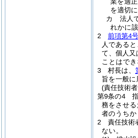
業を適正
を適切
カ
法人
れかに
2
前項第4
人であると
て、個人又
ことはでき
3
村長は、
旨を一般に
(責任技術者
第9条の4
務をさせる
者のうちか
2
責任技術
ない。