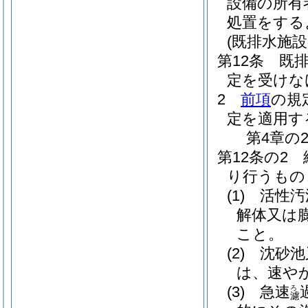
設備の所有
処置をする
(既排水施設
第12条
既
定を受けな
2
前項
の規
定を適用す
第4章の
第12条の2
り行うもの
(1)
活性汚
解体又は
こと。
(2)
沈砂池
は、速や
(3)
急速
ろ
濾