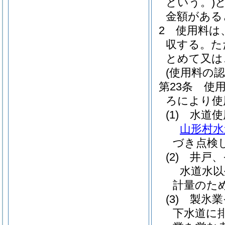
という。)
金額がある
2
使用料は
収する。
た
とめて又は
(使用料の
第23条
使
ろにより使
(1)
水道使
山形村水
づき点検
(2)
井戸、
水道水以
計量のた
(3)
製氷業
下水道に