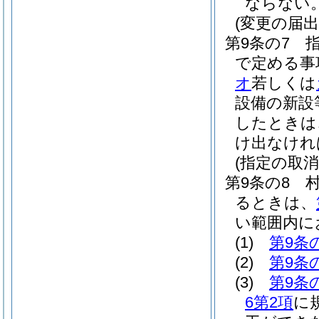
ならない
(変更の届出
第9条の7
で定める事
オ
若しくは
設備の新設
したときは
け出なけれ
(指定の取
第9条の8
るときは、
い範囲内に
(1)
第9条
(2)
第9条
(3)
第9条
6第2項
に