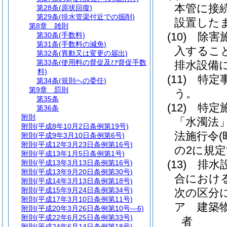
本管に接
第28条
(原状回復)
第29条
(排水管渠付近での掘削)
設置した
第8章
雑則
(10)
除害
第30条
(手数料)
第31条
(手数料の減免)
入するこ
第32条
(異動又は変更の届出)
第33条
(使用料の督促及び督促手数
排水設備
料)
(11)
特定
第34条
(規則への委任)
第9章
罰則
う。
第35条
(12)
特定
第36条
附則
「水濁法」
附則
(平成8年10月2日条例第19号)
法施行令
附則
(平成9年3月10日条例第6号)
附則
(平成12年3月23日条例第16号)
の2に規
附則
(平成13年1月5日条例第1号)
(13)
排水
附則
(平成13年3月13日条例第16号)
附則
(平成13年9月20日条例第30号)
合におけ
附則
(平成14年3月13日条例第18号)
附則
(平成15年9月24日条例第34号)
次の区分
附則
(平成17年3月10日条例第11号)
ア
建築
附則
(平成20年3月26日条例第10号―6)
附則
(平成22年6月25日条例第33号)
者
附則
(平成24年6月14日条例第18号)