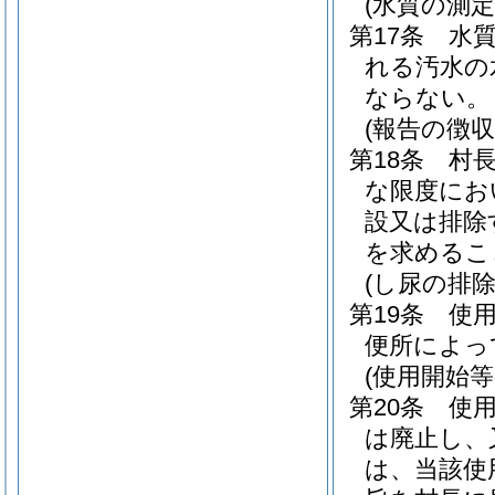
(水質の測定
第17条
水
れる汚水の
ならない。
(報告の徴収
第18条
村
な限度にお
設又は排除
を求めるこ
(し尿の排除
第19条
使
便所によっ
(使用開始等
第20条
使
は廃止し、
は、当該使