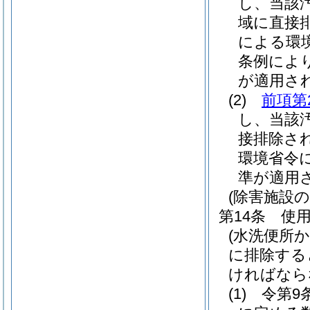
し、当該
域に直接
による環
条例によ
が適用さ
(2)
前項第
し、当該
接排除さ
環境省令
準が適用
(除害施設の
第14条
使
(水洗便所
に排除する
ければなら
(1)
令第9