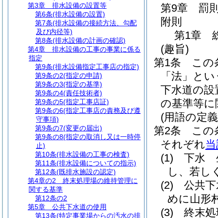
第3章
排水設備の設置等
第9章
罰
第6条
(排水設備の設置)
附則
第7条
(排水設備の接続方法、勾配
及び内径等)
第1章
第8条
(排水設備の計画の確認)
(趣旨)
第4章
排水設備の工事の事業に係る
指定
第1条
この
第9条
(排水設備指定工事店の指定)
「法」とい
第9条の2
(指定の申請)
第9条の3
(指定の基準)
下水道の設
第9条の4
(責任技術者)
の基準等に
第9条の5
(指定工事店証)
第9条の6
(指定工事店の責務及び遵
(用語の定義
守事項)
第9条の7
(変更の届出)
第2条
この
第9条の8
(指定の取消し又は一時停
それぞれ
当
止)
第10条
(排水設備の工事の検査)
(1)
下水 
第11条
(排水設備についての指示)
し、若し
第12条
(既排水施設の認定)
第4章の2
終末処理場の維持管理に
(2)
公共下
関する基準
めに山形
第12条の2
第5章
公共下水道の使用
(3)
終末処
第13条
(特定事業場からの汚水の排