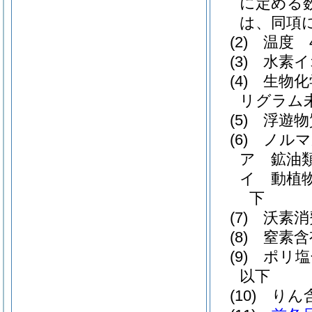
に定める
は、同項
(2)
温度 
(3)
水素イ
(4)
生物化
リグラム
(5)
浮遊物
(6)
ノルマ
ア
鉱油
イ
動植
下
(7)
沃素消
(8)
窒素含
(9)
ポリ塩
以下
(10)
りん