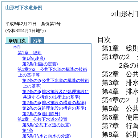
山形村下水道条例
○山形村
平成8年2月21日 条例第1号
(令和8年4月1日施行)
目次
条項目次
沿革
第1章
総
本則
第1章
総則
第1章の2
第1条
(趣旨)
第2条
(用語の定義)
2条の6
第1章の2
公共下水道の構造の技術
第2章
公
上の基準等
第2条の2
(公共下水道の構造の技術
第3章
排
上の基準)
第4章
排
第2条の3
(排水施設及び処理施設に
共通する構造の技術上の基準)
第4章の2
第2条の4
(排水施設の構造の基準)
第5章
公
第2条の5
(処理施設の構造の基準)
第2条の6
(適用除外)
第6章
使
第2章
公共下水道の設置
第7章
行
第3条
(公共下水道の設置)
第4条
第8章
雑
第5条
(汚水と雨水の分流)