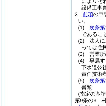
によりそ
設備工事
3
前項
の申
い。
(1)
次条第
であるこ
(2)
法人に
っては住
(3)
営業所
(4)
専属す
下水道公
責任技術
(5)
次条第
書類
(指定の基準
第9条の3