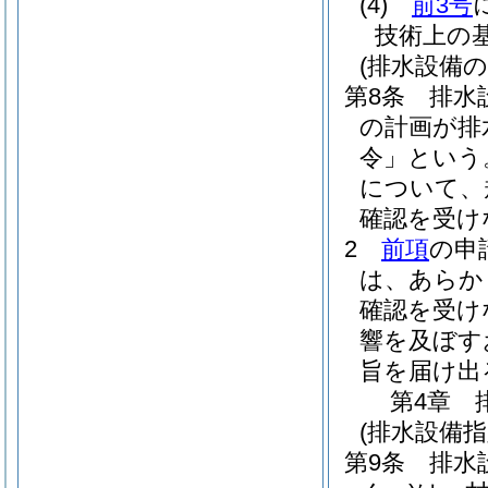
(4)
前3号
技術上の
(排水設備の
第8条
排水
の計画が排
令」という
について、
確認を受け
2
前項
の申
は、あらか
確認を受け
響を及ぼす
旨を届け出
第4章
(排水設備
第9条
排水