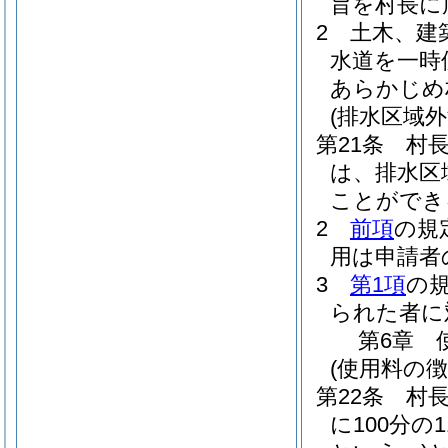
旨を村長に
2
土木、建
水道を一時
あらかじめ
(排水区域外
第21条
村
は、排水区
ことができ
2
前項
の規
用は申請者
3
第1項
の
られた者に
第6章
(使用料の徴
第22条
村
に100分