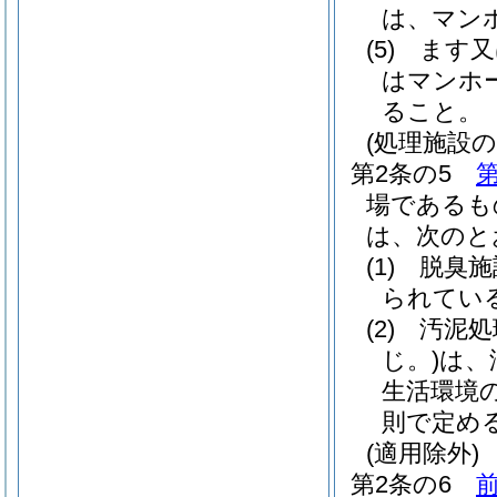
は、マン
(5)
ます又
はマンホ
ること。
(処理施設の
第2条の5
第
場であるも
は、次のと
(1)
脱臭施
られてい
(2)
汚泥処
じ。)
は、
生活環境
則で定め
(適用除外)
第2条の6
前