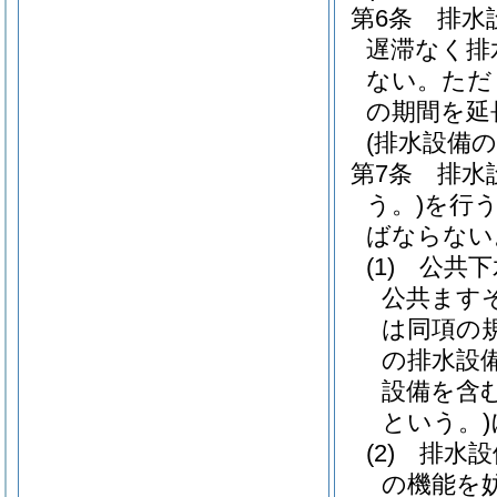
第6条
排水
遅滞なく排
ない。
ただ
の期間を延
(排水設備
第7条
排水
う。)
を行
ばならない
(1)
公共下
公共ます
は同項の
の排水設
設備を含
という。)
(2)
排水設
の機能を