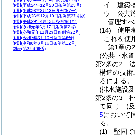
イ
建築
附則
(平成24年12月20日条例第29号)
附則
(平成26年3月13日条例第7号)
ウ
公共
附則
(平成26年12月19日条例第27号抄)
管理すべ
附則
(平成29年4月13日条例第8号)
附則
(令和元年6月17日条例第2号)
(14)
使用
附則
(令和元年12月23日条例第22号)
これを使
附則
(令和7年3月10日条例第6号)
附則
(令和8年3月16日条例第12号)
第1章の
別表
(第22条関係)
(公共下水
第2条の2
構造の技術
ろによる。
(排水施設
第2条の3
て同じ。)
5
において同
る。
(1)
堅固で