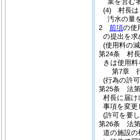
業を営む
(4)
村長は
汚水の量
2
前項
の使
の提出を求
(使用料の減
第24条
村
きは使用料
第7章
(行為の許可
第25条
法
村長に届け
事項を変更
(許可を要
第26条
法第
道の施設の