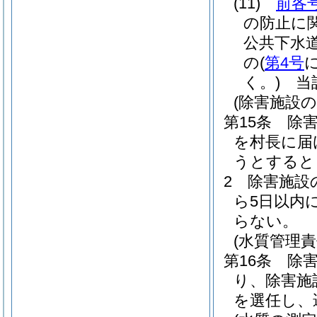
(11)
前各
の防止に
公共下水
の
(
第4号
く。)
当該
(除害施設の
第15条
除
を村長に届
うとすると
2
除害施設
ら5日以内
らない。
(水質管理責
第16条
除
り、除害施
を選任し、