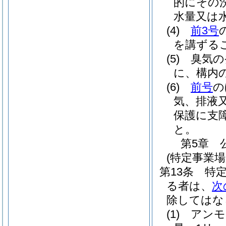
的にその
水量又は
(4)
前3号
を講ずる
(5)
臭気の
に、構内
(6)
前号
の
気、排液
保護に支
と。
第5章
(特定事業
第13条
特
る者は、
次
除してはな
(1)
アンモ