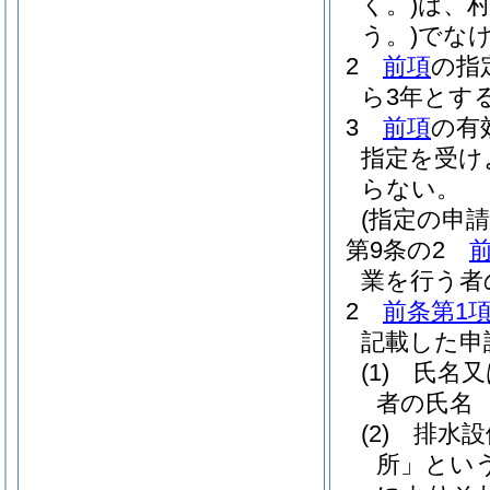
く。)
は、
う。)
でな
2
前項
の指
ら3年とす
3
前項
の有
指定を受け
らない。
(指定の申請
第9条の2
業を行う者
2
前条第1
記載した申
(1)
氏名又
者の氏名
(2)
排水設
所」という