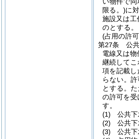
い物件で同
限る。)
に
施設又は工
のとする。
(占用の許可
第27条
公
電線又は物
継続してこ
項を記載し
らない。
許
とする。
た
の許可を受
す。
(1)
公共下
(2)
公共下
(3)
公共下