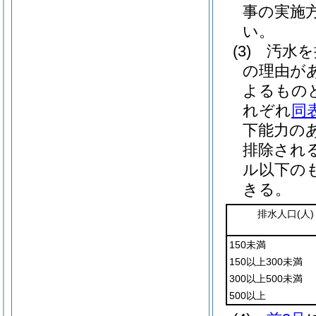
事の実施
い。
(3)
汚水を
の理由が
よるもの
れぞれ
同
下能力の
排除され
ル以下の
きる。
排水人口
(人)
150未満
150以上300未満
300以上500未満
500以上