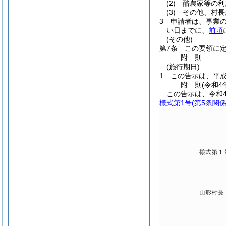
(2)
酪農家等の利
(3)
その他、村長
3
申請者は、事業の
い日までに、
前項
(その他)
第7条
この要領に
附
則
(施行期日)
1
この告示は、平成
附
則
(令和4
この告示は、令和
様式第1号
(第5条関係