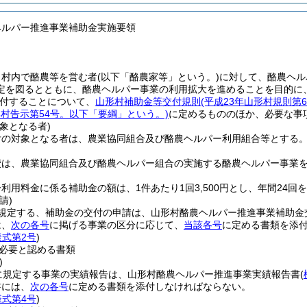
ヘルパー推進事業補助金実施要領
、村内で酪農等を営む者
(以下「酪農家等」という。)
に対して、酪農ヘル
定を図るとともに、酪農ヘルパー事業の利用拡大を進めることを目的に
付することについて、
山形村補助金等交付規則
(平成23年山形村規則第
形村告示第54号。以下「要綱」という。)
に定めるもののほか、必要な事
象となる者)
付の対象となる者は、農業協同組合及び酪農ヘルパー利用組合等とする
費は、農業協同組合及び酪農ヘルパー組合の実施する酪農ヘルパー事業
利用料金に係る補助金の額は、1件あたり1回3,500円とし、年間24回
請)
規定する、補助金の交付の申請は、山形村酪農ヘルパー推進事業補助金
は、
次の各号
に掲げる事業の区分に応じて、
当該各号
に定める書類を添
様式第2号
)
必要と認める書類
)
に規定する事業の実績報告は、山形村酪農ヘルパー推進事業実績報告書
(
書には、
次の各号
に定める書類を添付しなければならない。
様式第4号
)