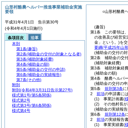
山形村酪農ヘルパー推進事業補助金実施
要領
○山形村酪農
平成31年4月1日 告示第30号
(趣旨)
(令和4年4月1日施行)
第1条
この要領は
の改善及び経営安
条項目次
沿革
金」という。)
を交
本則
要綱
(平成25年山
第1条
(趣旨)
(補助金の交付の対
第2条
(補助金の交付の対象となる者)
第2条
補助金の交
第3条
(補助対象経費)
(補助対象経費)
第4条
(補助金の額)
第3条
補助対象経
第5条
(補助金の交付の申請)
(補助金の額)
第6条
(補助金の実績報告)
第4条
酪農ヘルパー
第7条
(その他)
(補助金の交付の申
附則
第5条
規則第3条
に
附則
(令和4年3月31日告示第27号)
2
前項
の申請書に
様式第1号
(第5条関係)
(1)
事業計画書
(
様式第2号
(2)
その他村長が
様式第3号
(第6条関係)
(補助金の実績報告
様式第4号
第6条
規則第12条
2
前項
の実績報告
(1)
事業実績書
(