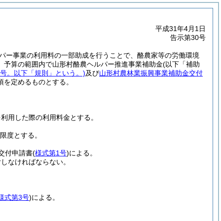
平成31年4月1日
告示第30号
パー事業の利用料の一部助成を行うことで、酪農家等の労働環境
、予算の範囲内で山形村酪農ヘルパー推進事業補助金
(以下「補助
6号。以下「規則」という。)
及び
山形村農林業振興事業補助金交付
項を定めるものとする。
。
を利用した際の利用料金とする。
を限度とする。
交付申請書
(
様式第1号
)
による。
付しなければならない。
様式第3号
)
による。