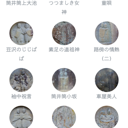
筒井筒上大池
つつましき女
童唄
神
豆沢のじじば
素足の道祖神
路傍の情熱
ば
（二）
袖中祝言
筒井筒小坂
車屋美人