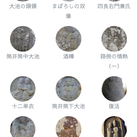
大池の頭領
まぼろしの双
四良右門兼氏
像
筒井筒中大池
酒樽
路傍の情熱
（一）
十二単衣
筒井筒下大池
復活