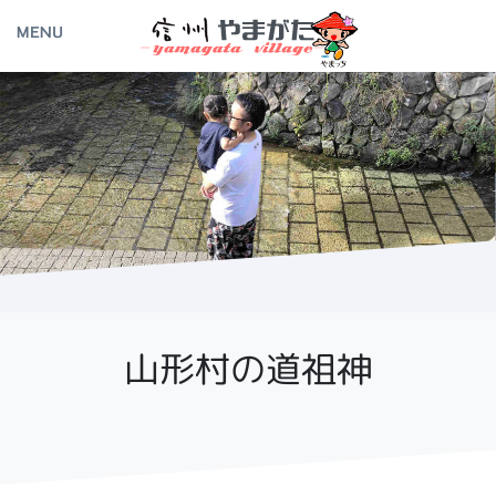
MENU
活
住
光
山形村の道祖神