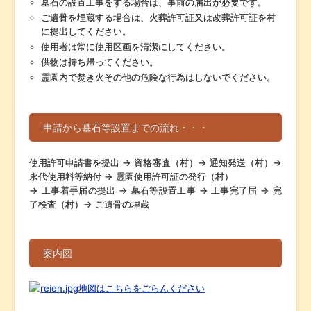
墓石の設置工事をする場合は、事前の届出が必要です。
ご遺骨を埋蔵する場合は、火葬許可証又は改葬許可証を村
に提出してください。
使用者は常に使用区画を清潔にしてください。
供物は持ち帰ってください。
霊園内で焚き火その他の危険な行為はしないでください。
申請から墓石等設置までの流れ・・・
使用許可申請書を提出 → 資格審査（村）→ 通知発送（村）→
永代使用料等納付 → 霊園使用許可証の発行（村）
→ 工事着手届の提出 → 墓石等設置工事 → 工事完了届 → 完
了検査（村）→ ご遺骨の埋蔵
案内図
地図はこちらをごらんください