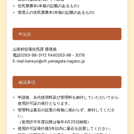
住民票謄本(本籍の記載のあるもの）
管理人の住民票謄本(本籍の記載のあるもの)
申込先
山形村役場住民課 環境係
電話0263-98-3112 FAX0263-98－3078
E-mail:kankyo@vill.yamagata.nagano.jp
確認事項
申請後、永代使用料及び管理料を納付していただいてから
使用許可証の発行となります。
管理料は墓石の設置の有無に係わらず、納付してくださ
い。
（使用許可年度以降は毎年4月25日納期）
使用許可証発行後5年以内に墓石を設置してください。