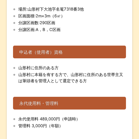
場所:山形村下大池字名篭7318番3他
区画面積:2m×3m（6㎡）
分譲区画数:290区画
分譲区画:A，B，C区画
申込者（使用者）資格
山形村に住所のある方
山形村に本籍を有する方で、山形村に住所のある世帯主又
は筆頭者を管理人として選定できる方
永代使用料・管理料
永代使用料 489,000円（申請時）
管理料 3,000円（年額）