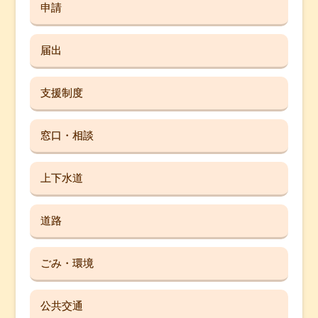
申請
届出
支援制度
窓口・相談
上下水道
道路
ごみ・環境
公共交通