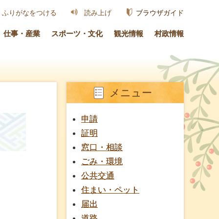
ブラウザガイド
ふりがなをつける
読み上げ
仕事・産業
スポーツ・文化
観光情報
村政情報
メニュー
申請
証明
窓口・相談
ごみ・環境
公共交通
住まい・ペット
届出
道路