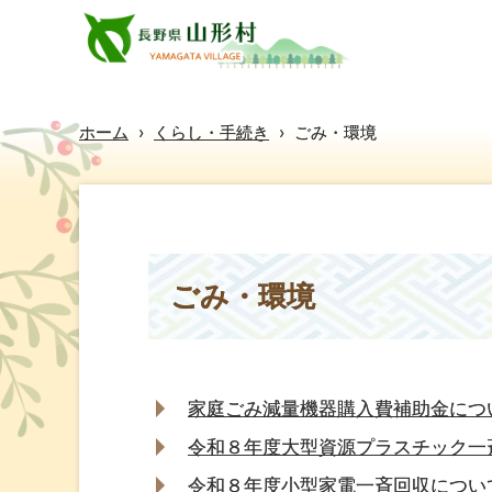
ホーム
›
くらし・手続き
›
ごみ・環境
ごみ・環境
家庭ごみ減量機器購入費補助金につ
令和８年度大型資源プラスチック一
令和８年度小型家電一斉回収につい