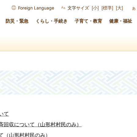
Foreign Language
文字サイズ
[小]
[標準]
[大]
防災・緊急
くらし・手続き
子育て・教育
健康・福祉
いて
斉回収について（山形村村民のみ）
て（山形村村民のみ）