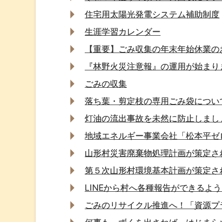
住宅用太陽光発電システム補助制度
生涯学習カレンダー
【重要】ごみ収集の年末年始休業の
『林野火災注意報』の運用が始まり
ごみの収集
落ち葉・剪定枝の専用ごみ袋につい
灯油の流出事故を未然に防止しまし
地域エネルギー事業会社「松本平ゼ
山形村災害廃棄物処理計画が策定さ
第５次山形村環境基本計画が策定さ
LINEから村へ各種報告ができるよ
ごみのリサイクル推進へ！「資源プ