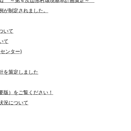
らぬ ～第４次山形村環境基本計画策定～
例が制定されました。
ついて
いて
センター)
針を策定しました
要版）をご覧ください！
状況について