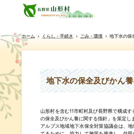
ホーム
›
くらし・手続き
›
ごみ・環境
›
地下水の保
地下水の保全及びかん養
山形村を含む11市町村及び長野県で構成す
の保全及びかん養に関する指針」を策定し
アルプス地域地下水保全対策協議会は、地
てるために、協力して施策を推進し、住民