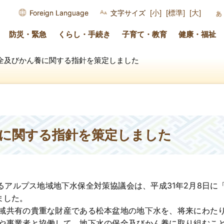
Foreign Language
文字サイズ
[小]
[標準]
[大]
防災・緊急
くらし・手続き
子育て・教育
健康・福祉
全及びかん養に関する指針を策定しました
に関する指針を策定しました
るアルプス地域地下水保全対策協議会は、平成31年2月8日に
ました。
域共有の貴重な財産である松本盆地の地下水を、将来にわた
や事業者と協働して、地下水の保全及びかん養に取り組むこ