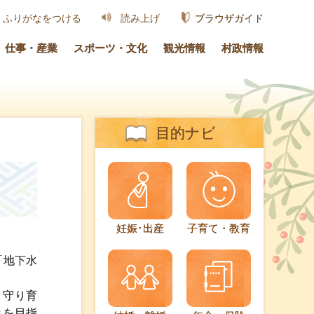
ブラウザガイド
ふりがなをつける
読み上げ
仕事・産業
スポーツ・文化
観光情報
村政情報
目的ナビ
妊娠･出産
子育て・教育
「地下水
り守り育
とを目指