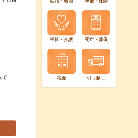
結婚・離婚
年金・保険
福祉・介護
死亡・葬儀
ちで
税金
引っ越し