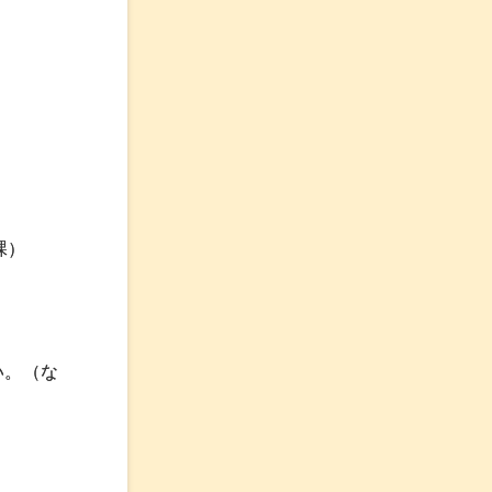
課）
い。（な