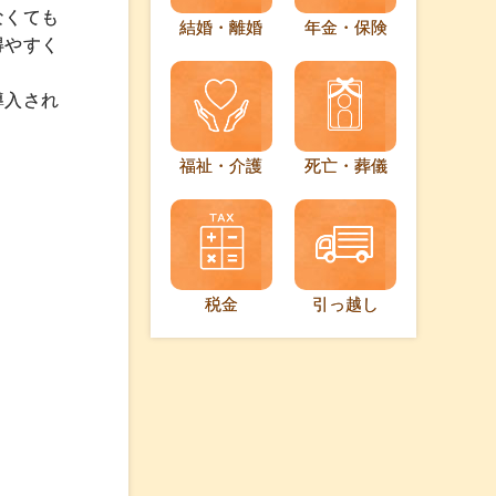
なくても
結婚・離婚
年金・保険
得やすく
導入され
福祉・介護
死亡・葬儀
税金
引っ越し