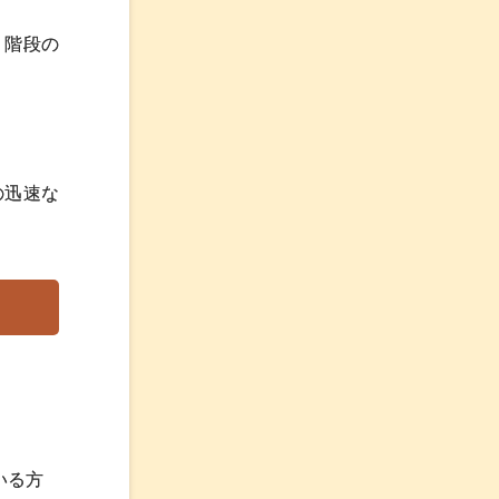
、階段の
の迅速な
いる方