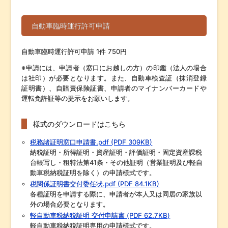
自動車臨時運行許可申請
自動車臨時運行許可申請 1件 750円
※申請には、申請者（窓口にお越しの方）の印鑑（法人の場合
は社印）が必要となります。また、自動車検査証（抹消登録
証明書）、自賠責保険証書、申請者のマイナンバーカードや
運転免許証等の提示をお願いします。
様式のダウンロードはこちら
税務諸証明窓口申請書.pdf (PDF 309KB)
納税証明・所得証明・資産証明・評価証明・固定資産課税
台帳写し・租特法第41条・その他証明（営業証明及び軽自
動車税納税証明を除く）の申請様式です。
税関係証明書交付委任状.pdf (PDF 84.1KB)
各種証明を申請する際に、申請者が本人又は同居の家族以
外の場合必要となります。
軽自動車税納税証明 交付申請書 (PDF 62.7KB)
軽自動車税納税証明専用の申請様式です。