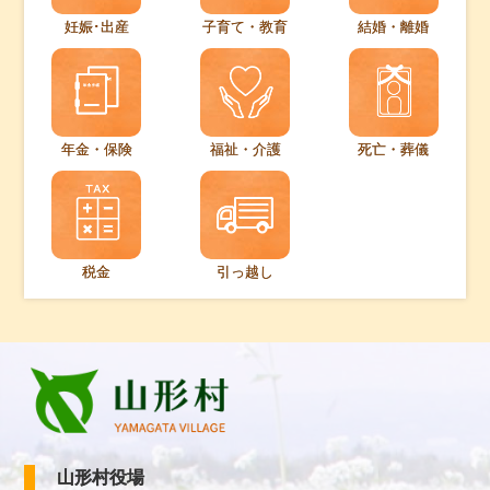
妊娠･出産
子育て・教育
結婚・離婚
年金・保険
福祉・介護
死亡・葬儀
税金
引っ越し
山形村役場