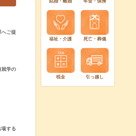
結婚・離婚
年金・保険
課へご提
福祉・介護
死亡・葬儀
(就学の
税金
引っ越し
出場する