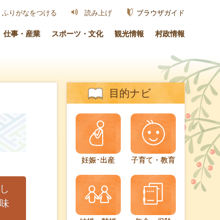
ブラウザガイド
ふりがなをつける
読み上げ
仕事・産業
スポーツ・文化
観光情報
村政情報
目的ナビ
妊娠･出産
子育て・教育
し
味