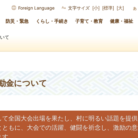
Foreign Language
文字サイズ
[小]
[標準]
[大]
防災・緊急
くらし・手続き
子育て・教育
健康・福祉
いて
励金について
して全国大会出場を果たし、村に明るい話題を提供
とともに、大会での活躍、健闘を祈念し、激励の意
ます。