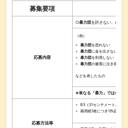
募集要項
○
暴力団
を許さない、
暴力団
（例）
暴力団
を恐れない
暴力団
に金を出さない
応募内容
暴力団
を利用しない
暴力団
の被害に泣き寝入り
などを表したもの
※単なる「暴力」ではなく、
B3（31センチメートル×3
画用紙1枚につき1作品
応募方法等