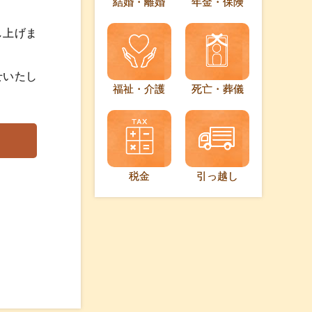
結婚・離婚
年金・保険
し上げま
せいたし
福祉・介護
死亡・葬儀
税金
引っ越し