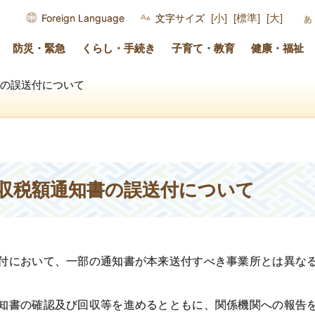
Foreign Language
文字サイズ
[小]
[標準]
[大]
防災・緊急
くらし・手続き
子育て・教育
健康・福祉
の誤送付について
収税額通知書の誤送付について
付において、一部の通知書が本来送付すべき事業所とは異な
知書の確認及び回収等を進めるとともに、関係機関への報告